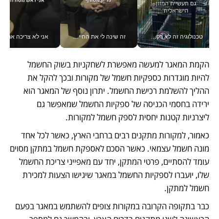
טכנולוגיה זה לא רק בהייטק: גם תעשיית המזון הישראלית מאמצת כלי AI, אוטומציה וניתוח דאטה בזמן אמת
זה שינה לי את החיים: איך עידו איז'ק הופך את הסמארטפון לכלי צילום מקצועי_v
אני לא צריכה את המשרד:
הקמת המאגר למעשה מאפשרת לשחקניות בשוק החשמל 
להיות מוגדרות כספקיות חשמל של מקורות ובכך להקל את 
ההליך להשלמת רכישת החשמל. יתרון נוסף של המאגר הוא 
ירידה בחסמי הכניסה של ספקיות החשמל שמאפשר גם 
ליצרניות קטנות יחסית לספק חשמל למקורות. 
כאמור, למקורות מתקנים רבים ברחבי הארץ, כאשר לכל אחד 
מונה חשמל עצמאי. כאשר הסכם לאספקת חשמל במתקן מסוים 
עומד להסתיים, פרטי המתקן, יחד עם מאפייני צריכת החשמל 
שלו, יועברו לספקיות החשמל במאגר שיגישו הצעות למכירת 
חשמל למתקן. 
כבר בתקופה הקרובה במקורות צופים להשתמש במאגר בפעם 