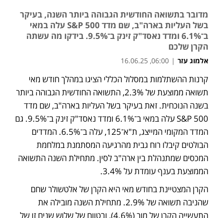
מדובר בתשואה החודשית הגבוהה ביותר השנה, בעיקר
בשל העליות בארה"ב, שם מדד S&P 500 עלה במאי
ב־6.1% ומדד נאסד"ק זינק ב־9.5%. בידקו מה עשתה
הקרן שלכם
אלמוג עזר
|
06:00, 16.06.25
קרנות ההשתלמות במסלול הכללי הציגו במהלך חודש מאי 
נפתח בכרטיסייה חדשה
תשואה ממוצעת של 2.3%, התשואה החודשית הגבוהה ביותר 
בשנה הנוכחית. זאת בעיקר בשל העליות בארה"ב, שם מדד 
S&P 500 עלה במאי ב־6.1% ומדד נאסד"ק זינק ב־9.5%. גם 
המדד המקומי המייצג, ת"א־125, עלה ב־6.5%. המדדים 
הבולטים קיבלו רוח גבית מהרגיעה המסתמנת במלחמת 
המכסים שמתנהלת בין ארה"ב לסין. מתחילת השנה התשואה 
הממוצעת בענף עומדת על 3.4%. 
הקרן המצטיינת בחודש מאי היא הקרן של אלטשולר שחם 
שהניבה תשואה של 2.9%. מתחילת השנה מובילה את 
התעשייה הקרן של מור (4.6%), ובטווח של שלוש שנים זו של 