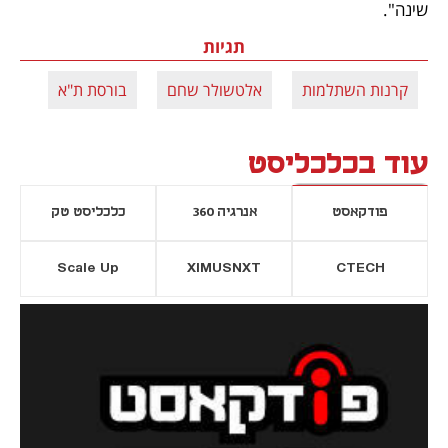
שינה".
תגיות
קרנות השתלמות
אלטשולר שחם
בורסת ת"א
עוד בכלכליסט
פודקאסט
אנרגיה 360
כלכליסט טק
Scale Up
XIMUSNXT
CTECH
יסייה חדשה
נפתח בכרטיסייה חדשה