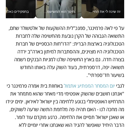
זה שינה לי את החיים: איך עידו איז'ק הופך את הסמארטפון לכלי צילום מקצועי_v
חינוך הוא המשישמה של החיים שלי - V
בתפקידים כאלה אי אפשר לח
על פי לאה פרמינגר, סמנכ"לית ההשקעות של אלטשולר שחם, 
התשואה הגבוהה של הקרן נובעת מהחשיפה שלה לחברות 
הטכנולוגיה בארצות הברית: "הדו"חות הכספיים של חברות 
הטכנולוגיה היו מצוינים, וההסתברות למיתון בארה"ב ירדה 
בצורה חדה. גם בארץ החשיפה שלנו למניות הבנקים רשמה 
תשואה יפה, דו־ספרתית, בעוד השוק עלה באותו החודש 
בשיעור חד־ספרתי".
לגבי 
יום המסחר המפתיע אתמול
 באחוזת בית אמרה פרמינגר כי 
"אנחנו חושבים שהשוק אופטימי מדי מאחר שהוא מתמחר את 
התרחיש האופטימלי בנוגע ללחימה בין ישראל לאיראן. ימים יגידו 
מה מחכה לנו - האם תהיה פה מלחמת התשה שרעה לשווקים, 
או שאכן ישראל תסיים את הלחימה. כרגע מוקדם עוד לומר. 
הדבר היחיד שאפשר להגיד הוא שאנחנו אחרי יומיים ללא 