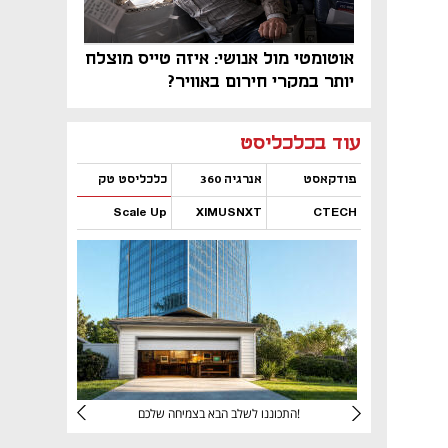
אוטומטי מול אנושי: איזה טייס מוצלח
יותר במקרי חירום באוויר?
נפתח בכרטיסייה חדשה
נפתח בכרטיסייה חדשה
נפתח בכרטיסייה חדשה
נפתח בכרטיסייה חדשה
נפתח בכרטיסייה חדשה
נפתח בכרטיסייה חדשה
עוד בכלכליסט
פודקאסט
אנרגיה 360
כלכליסט טק
Scale Up
XIMUSNXT
CTECH
נפתח בכרטיסייה חדשה
נפתח בכרטיסייה חדשה
נפתח בכרטיסייה חדשה
נפתח בכרטיסייה חדשה
יניהם
התכוננו לשלב הבא בצמיחה שלכם!