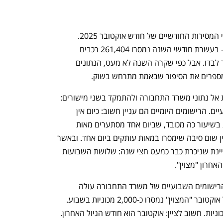
השבוע פרסם איגוד יבואני הרכב את נתוני המסירות החודשיים של חודש אוקטובר 2025. 
, היו "מצוינים" - בעשרת חודשי השנה נמסרו 261,404 רכבים 
חדשים - מתוכם 19,367 נמסרו באוקטובר לבדו. אבל כפי שקרה השנה לא מעט, הנתונים 
 מספרים את הסיפור שבאמת מתרחש בשוק. 
כדי להבין מה באמת קורה בשוק יש לפנות אל נתוני משרד התחבורה ולהתמקד בשני מישורים: 
רישומי דגם יומיים – ורישומי מכוניות שבועיים. הרישומים היומיים הם עניין חשוב: כיום אין 
בישראל יבואן רכב שבאמת מקבל הזמנות בשיעור כה מכובד, שביום אחד מסתערים מאות 
לקוחות על דגמים, במיוחד חשמליים, שאין שום סיבה שימסרו במאות עותקים ביום אחד. ובאשר 
לרישומים השבועיים – כאן יש מגמה מעניינת שניכרת כבר כמעט חצי שנה: שלושת השבועות 
חרון "מצוין". 
בהיבט זה, אוקטובר אינו שונה: מבדיקת הרישומים השבועיים של משרד התחבורה עולה 
שבמשך שלושת השבועות הראשונים של אוקטובר "המצוין" נמסרו כ-2,000 מכוניות בשבוע. 
בשבוע האחרון נמסרו לפתע כ-12 אלף מכוניות. חשוב לציין: אוקטובר הוא חודש הגיול האחרון. 