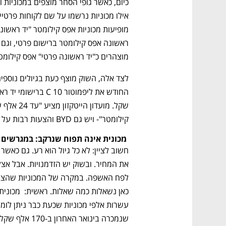
מוצהרים כ"יד ראשונה פרטי" אפס קילומטר
קילומטר"- ויש גם BYD והצעות רבות על צ'רי FX.
נפתח בכרטיסייה חדשה
נפתח בכרטיסייה חדשה
נפתח בכרטיסייה חדשה
נפתח בכרטיסייה חדשה
 מכונית אינה תפוח שנרקב: במגרשים עוד ניתן למצוא מכוניות שיוצרו ב-2024
CTech – the
הבית של ההייטק הישראלי