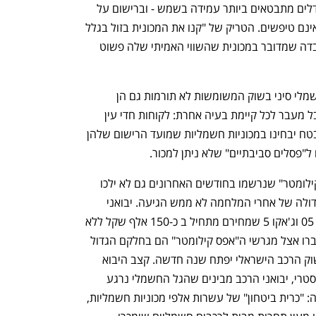
קילומטר" ב-150 אלף שקל, נגלה שההבדלים מתבטאים ביותר עמידה בשמש - וברישום על 
שם יד ראשונה אפס קילומטר. והצרכנים אינם טיפשים. הטריק של "קנו את המכונית בזול בגלל 
שהיא רשומה על יד" אינו מסתיר את העובדה שמדובר במכונית שהשווי האמיתי שלה פשוט 
ירידות המחירים המשמעותיות של רכב חשמלי סיני בשוק המשומשות לא תורמות גם הן 
לתחושת שמירת הערך של הלקוחות – אבל מעבר לכל קיימת בעיה אחרת: לקוחות חדי עין 
שיגיעו למגרשי מכירה באזור פי גלילות לבטח יבחינו במכוניות חשמליות שמועד הרישום שלהן 
עשרות אלפי מכוניות ה"יד ראשונה אפס קילומטר" שנרשמו בחודשים האחרונים גם לא ילכו 
בקרוב לשום מקום. הצמיחה הכלכלית הגדולה של אחרי המלחמה לא ממש הגיעה. יבואני 
הרכב מציגים דגמים חשמליים כמו דיפאל 05 וג'אקו 5 שמחירם מתחיל ב כ-150 אלף שקל ללא 
מבצעים והנחות - ובנוסף הדגמים שהצטברו אצל מגרשי ה"אפס קילומטר" הם בחלקם הגדול 
כבר מיושנים טכנולוגית. ובעוד חודשיים שוק הרכב הישראלי יפתח שנה חדשה. קצב היבוא 
בחודשים הקרובים בכל מקרה לא יהיה היסטרי, יבואני הרכב מבינים שהגל החשמלי נרגע 
ושהשוק גדוש, אבל השנה תהיה עוד בעיה: "כרית ביטחון" של עשרות אלפי מכוניות חשמליות, 