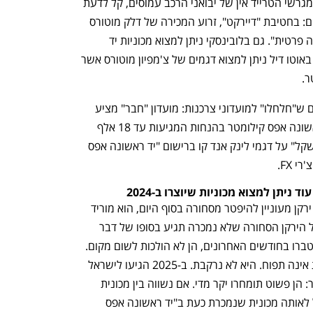
כיום, כאשר גופי הסחר מוצפים במכוניות ומגרשי הטרייד אין של יבואני הרכב עמוסים, קל לדעת 
אילו מכוניות נרשמו על שם לקוחות פרטיים: בחטיבת "דיירקט", זרוע המכירה של דלק מוטורס 
מופיעות מכוניות אפס קילומטר "יד ראשונה פרטית". גם בלובינסקי ניתן למצוא מכוניות יד 
ראשונה אפס קילומטר ברישום פרטי, וגם באוטו דיל ניתן למצוא דגמים של צ'מפיון מוטורס אשר 
. 
לצד אלה, השוק מוצף כעת בגיולים נוספים ש"חלחלו" למועדוני צרכנות: מועדון "חבר" מציע 
החודש את ליפמוטור 10 C ברישומי יד ראשונה אפס קילומטר בהנחות המגיעות עד 18 אלף 
שקל. מועדון הייטקזון מציע "עד 24 אלף שקל" על דגמי לינק אנד קו ברישום "יד ראשונה אפס 
נפתח בכרטיסייה חדשה
נפתח בכרטיסייה חדשה
חשוב לציין: לא כל גיול הוא רע. גם כאשר ירקן מעוניין להיפטר מסחורה בסוף היום, הוא מוריד 
את המחיר. ובשוק יש הזדמנויות. אבל אצל הירקן הסחורה שלא נמכרה תגיע בסופו של דבר 
לפח האשפה. במקרה של המכוניות שהצטברו בחודשים האחרונים, הן לא הולכות לשום מקום. 
כאן נשאלות כמה שאלות. ראשית:  מכונית אינה תפוח. היא לא נרקבת. ב-2025 הגיעו לישראל 
עשרות אלפי מכוניות שכעת כבר ניתן לומר: הן פשוט תומחרו יקר מדי. אם נשווה בין מכונית 
ענף במתח גבוה
מדברים כלכלה, עסקים ומה שב
שנמכרה בינואר האחרון ב-170 אלף שקל לאותה מכונית שנמכרת כעת ב"יד ראשונה אפס 