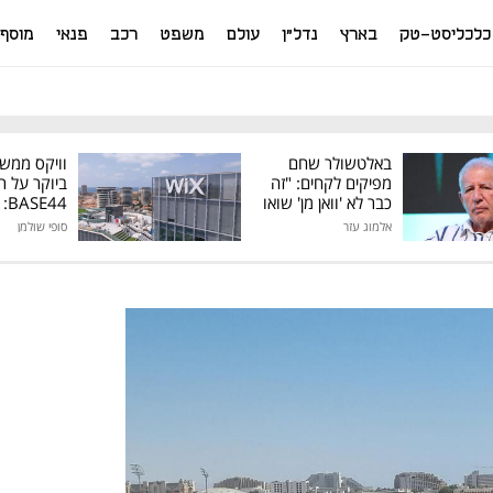
כלכליסט-טק
בארץ
נדל"ן
עולם
משפט
רכב
פנאי
מוסף
באלטשולר שחם
וויקס ממש
מפיקים לקחים: "זה
ביוקר על ר
כבר לא 'וואן מן' שואו
44
של גילעד"
אלמוג עזר
סופי שולמן
מיליון דולר