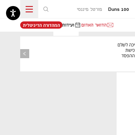
Duns 100
פורטל פיננסי
נפתח בכרטיסייה חדשה
הדואר האדום
ועידות
המהדורה הדיגיטלית
יכה לשלם
כישת
BASE: ההפסד
הרבעוני זינק ל-76