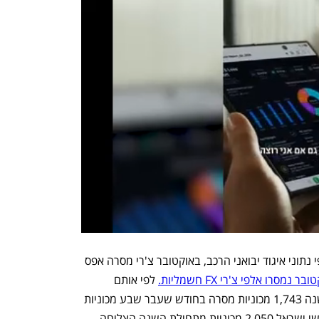
הנתון הבולט ביותר הוא במסירות צ'רי: לפי נתוני איגוד יבואני הרכב, באוקטובר צ'רי מסרה אפס 
סרו אלפי צ'רי FX חשמליות.
 לפי אותם 
רישומים, MG – מותג שמסר מתחילת השנה 1,743 מכוניות מסרה בחודש שעבר שבע מכוניות 
חשמליות. דונגפנג, מותג שהעלה על כבישי ישראל 2,050 מכוניות מתחילת השנה הצליחה 