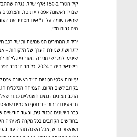
היה גבוה מדי. 
בישראל היה ב-2024. כלומר הן כבר הפכו ל"פסלים סביבתיים" שלא ניתן למכור. 