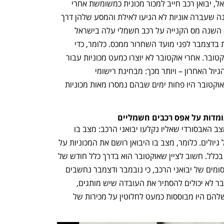
הסיבה לכך היא החות'ים: לפי החוק בישראל, יבואן רכב חייב למכור מכונית כמשומשת אחרי 
ששנה שלמה חלפה מהיום בו יוצרה. בשנה שעברה אוניות לא הגיעו לאילת והמסע שלהן דרך 
הים התיכון ארך מעל חודש וחצי. בתחילת השנה מס הקנייה על רכב חשמלי עלה בישראל 
ויבואני הרכב נדרשו להכניס ארצה מכוניות בדצמבר לפני מועד השחרור ממכס. כלומר, כדי 
להכניס מכונית בדצמבר - נדרש ייצור באוקטובר. אחרי אוקטובר לא יוצרו כמעט מכוניות עבור 
ישראל, משמע החודש שעבר היה חודש הגיול האחרון – ויותר מכך: מבחינת רישומי 
"התנפלויות" של לקוחות כביכול עולה שבאוקטובר היו פחות ימים שבהם נמסרו מאות מכוניות 
ומדות על אפס רכבים חשמליים 
אבל – דווקא חודש אוקטובר חושף את המצב האבסורדי שאליו נקלעו יבואני הרכב: מצב בו 
המכירות של מכוניות מבוססות לחלוטין על גיולים. כלומר, מצב בו היבואן רושם את המכוניות על 
שם עצמו. וכאשר אין גיולים – אין מכירות. בכלל. חשוב לציין שאוקטובר הוא בדרך כלל חודש של 
מבצעים, וכך אגב ניכר גם כיום מעיון בפרסומים של יבואני הרכב, כי נובמבר ודצמבר נחשבים 
לחודשים "מתים" – אבל גם מבצעי אוקטובר לא יכולים להסתיר את העובדה שיש מותגים, 
במיוחד של רכב חשמלי סיני, שהמכירות שלהם היו מבוססות כמעט לחלוטין על מכירות של 