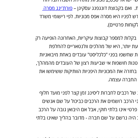
פורת'ינג מסרה 
 (אגב, גם בחודש לפניו היא מסרה אפס מכוניות. לפי רישומי משרד 
קוחות פרטיים).
את הרישומים של יבואני הרכב ניתן לחלק בקלות למספר קבוצות עיקריות, האחרונה הופיעה רק 
בחודשיים האחרונים. האחרונה, המשעשעת יותר, היא של מהלכים וולנטאריים להחלפת 
מכוניות עובדים אצל יבואני הרכב. תכתובות שחשפו בפני "כלכליסט" עובדים באחת מיבואניות 
הרכב הגדולות שקיבלו חשמליות סיניות קטנות חושפות אי שביעות רצון של העובדים מהמהלך, 
תלונות על צמיגים רועשים ובקשות לקבל בחזרה את המכוניות היפניות הוותיקות ששימשו את 
 החברה עצמה. 
בנוסף, בענף הליסינג מדווחים על מכירות של רכבים לחברות ליסינג זמן קצר לפני מועד חלוף 
השנה - וה"קטע המסריח" – מצב בו יבואני הרכב רושמים את הרכבים כביכול על שם אנשים 
פרטיים. חשוב לציין שרישום על שם אדם פרטי אינו בלתי חוקי, אבל אם היבואן גובה על הרכב 
מחיר יותר גבוה ממה שהיה גובה לו הרכב היה נרשם על שם חברה - מדובר בהליך שאינו בלתי 