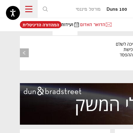
Duns 100
פורטל פיננסי
נפתח בכרטיסייה חדשה
הדואר האדום
ועידות
המהדורה הדיגיטלית
יכה לשלם
כישת
BASE: ההפסד
הרבעוני זינק ל-76