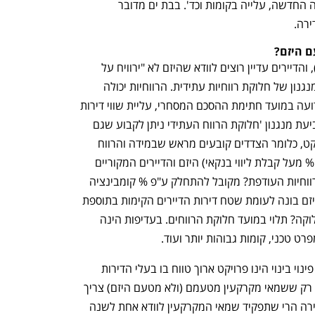
באמצעות שיפור המפרט הטכני של הדירה החדשה, עלייה בקומות וכד'. בבת ים מדובר 
ם היזם?
במקרים שהתמורות מוגבלות (וגם אם לא), והדיירים עדיין רוצים לוודא שהיזם לא "ירוויח על 
חשבונם" מקובל לשלב בהסכם המסחרי מנגנון של חלוקת רווחיות עתידית. הרווחיות יכולה 
לנבוע מתוספת זכויות בניה שלא הייתה ידועה במועד חתימת ההסכם המסחרי, עליית שווי דירות 
היזם, ירידה בעלויות ההקמה וכיוצ"ב. בקביעת מנגנון 'חלוקת הרווח העתידי ניתן לקבוע שגם 
הדיירים ייהנו מהרווחיות העודפת מהפרויקט, כלומר הצדדים קובעים מראש שבמידה והרווח 
מהפרויקט יעלו מעל אחוז מסויים (מקובל % מעל קבלת ליווי בנקאי) היזם והדיירים המקוריים 
יתחלקו ברווחים העודפים. איך תתחלק הרווחיות העודפת? מקובל להתחלק ע"פ % קומבינציה 
במ"ר - כלומר, שטח הדירות החדשות שהיזם בונה לעומת שטח דירות הדיירים הקימות בתוספת 
המ"ר שיתווסף בפרויקט. איך תתבצע החלוקה? תלוי במועד חלוקת הרווחים. בעדיפות הינה 
ט טכני, קומות גבוהות יותר ועוד.
כמו כן ולא פחות חשוב יש לזכור שפרויקט פינוי בינוי הינו פרויקט ארוך טווח בו בעלי הדירות 
עוברים על חשבון היזם לדירה שכורה. לא רק ששמאי מקרקעין מטעמם (ולא מטעם היזם) צריך 
לקבוע את השכר דירה הראוי לכל דירה ודירה הרי שתפקיד שמאי המקרקעין לוודא אחת לשנה 