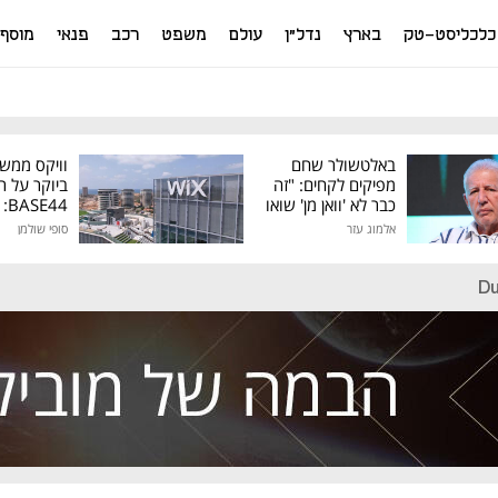
כלכליסט-טק
בארץ
נדל"ן
עולם
משפט
רכב
פנאי
מוסף
באלטשולר שחם
וויקס ממש
מפיקים לקחים: "זה
ביוקר על ר
כבר לא 'וואן מן' שואו
44
של גילעד"
אלמוג עזר
סופי שולמן
מיליון דולר
Du