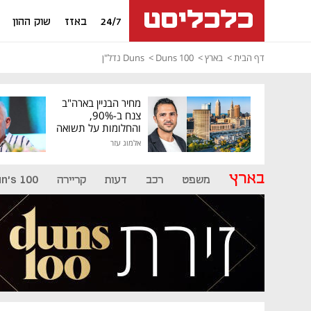
24/7
באזז
שוק ההון
דף הבית
בארץ
Duns 100
Duns נדל"ן
מחיר הבניין בארה"ב
צנח ב-90%,
והחלומות על תשואה
גבוהה התנפצו
אלמוג עזר
בארץ
משפט
רכב
דעות
קריירה
n's 100