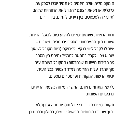
הדיירים כמובן תמיד ישאפו לתוספת מטרים מקסימלית אולם היזמים לא תמיד יוכלו לספק את 
דרישות בעלי הדירות מפאת חוסר כדאיות כלכלית או מפאת רצונם להגדיל את הרווחיות שלהם 
בעסקה. לכן תוספת המטרים מהווה כר בלתי נדלה לסכסוכים בין דיירים ליזמים, בין דיירים 
בדיקה שמאית שביצענו חושפת את התמורות הראויות שיזמים יכולים להציע כיום לבעלי הדירות 
במתחמים המיועדים לפינוי בינוי בערים השונות תוך התייחסות למספר פרמטרים חשובים – 
שמירת רווחיות ראויה ליזם, רווחיות שתאפשר לו לקבל ליווי בנקאי לפרויקט (כיום מקובל לשאוף 
לרווחיות של 18% לפחות), זכויות הבנייה שהוא צפוי לקבל בהתאם למכפיל (היחס בין מספר 
הדירות החדשות בפרויקט פינוי בינוי למספר הדירות הישנות שנהרסות) המקובל באותה עיר 
(ככל שעלות הקרקע יקרה יותר המכפיל נמוך יותר)  עלות ההקמה למ"ר הצפויה בכל העיר, 
ניות הרשות המקומית ופרמטרים נוספים. 
הבדיקה נערכה על בסיס ניתוח שמאי/כלכלי של מתחמים אותם המשרד מלווה כשמאי הדיירים 
ים בערים השונות.
מהבדיקה עולה כי בערים גבעתיים ופתח תקווה יכולים הדיירים לקבל תוספת ממוצעת (תלוי 
מיקום בעיר) של כ-25 מ"ר לדירה הקיימת תוך שמירת הרווחיות הראויה ליזמים, בחולון וברמת גן 