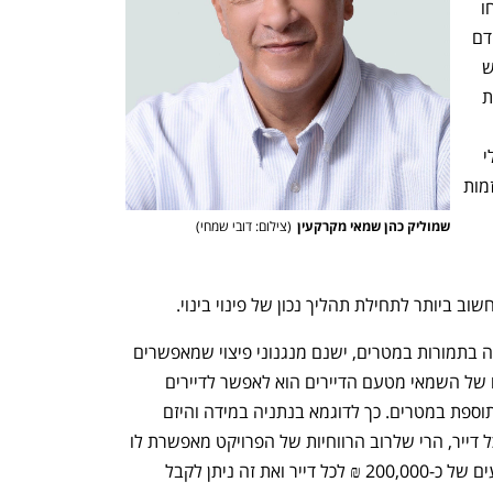
מאוזנת לפרויקט. לכן קריטי שהדיירים ייקחו 
שמאי מקצועי ומנוסה מטעמם בשלב מוקדם 
ככל האפשר על מנת שאפילו טרום המפגש 
עם היזם במסגרת מכרז יזמים או התקשרות 
h – the gateway to Tech
You're NXT
ואמור להציע להם. חשוב שמצד אחד בעלי 
הדירות לא יגיעו עם בקשות לתמורות מוגזמות 
שמוליק כהן שמאי מקרקעין
(
צילום: דובי שמחי
)
ב ביותר לתחילת תהליך נכון של פינוי בינוי. 
לגבי הרשויות המקומיות בהן קיימת הגבלה בתמורות במטרים, ישנם מנגנוני פיצוי שמאפשרים 
להעלות את שווי הדירה העתידית. תפקידו של השמאי מטעם הדיירים הוא לאפשר לדיירים 
תמורות חלופיות (שוות ערך כסף) במקום תוספת במטרים. כך לדוגמא בנתניה במידה והיזם 
מוגבל במתן תוספת של 12 מטר בלבד לכל דייר, הרי שלרוב הרווחיות של הפרויקט מאפשרת לו 
לתת הטבות שוות ערך בסדרי גודל ממוצעים של כ-200,000 ₪ לכל דייר ואת זה ניתן לקבל 