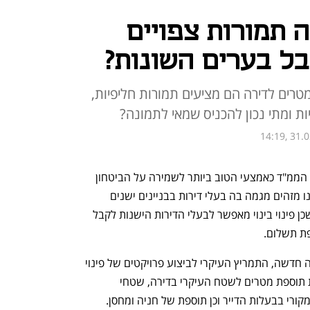
זה תמורות צפויים
בל בערים השונות?
רים לדירה הם מציעים תמורות חליפיות,
ות ומתי נכון להכניס שמאי לתמונה?
14:19, 31.
המלחמה בעזה הדגישה את חשיבותו של הממ"ד כאמצעי הטוב ביותר לשמירה על הביטחון  
האישי של תושבי ישראל בביתם. לכן אנחנו מזהים מגמה בה בעלי דירות בבניינים ישנים 
מאיצים תהליכים של התחדשות עירונית שכן פינוי בינוי מאפשר לבעלי הדירות הישנות לקבל  
ת תשלום.
מלבד הממ"ד ואיכות החיים הגלומה בדירה חדשה, התמריץ העיקרי לביצוע פרויקטים של פינוי 
בינוי הוא תוספת התמורות לדירה, הכוללת תוספת מטרים לשטח העיקרי בדירה, שטחי 
המרפסות וכיוצ"ב, מעבר לשטח הדירה המקורי בבעלות הדייר וכן תוספת של חניה ומחסן. 