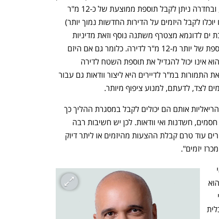
ניתן לקבל תוספת ממוצעת של כ-20 מ"ר, ובחדרה ניתן לקבל תוספת ממוצעת של כ-12 מ"ר 
(בעיקר בשל העובדה שהמחיר למ"ר אותו יוכלו לקבל היזמים על הדירות החדשות נמוך יותר) 
אולם לרשימת המשתנים בערים נתניה ובת ים לדוגמא מצטרף משתנה נוסף וזאת מדיניות 
הרשות המקומית שלא מאשרת ליזמים תוספת של יותר מ-12 מ"ר לדירה. כלומר גם אם היזם 
מציג רווחיות הגבוהה מ-18% המקובלים הוא אינו יכול להגדיל את תוספת השטח לדירה 
לדיירים. המטרה של הרשויות שמגבילות את התמורות במ"ר לדיירים היא ליצור וודאות גם עבור 
מים לצד, לדעתם, למנוע ציפוף מיותר.
ככל שבעלי הדירות יהיו מודעים לתמורות הריאליות אותם הם יכולים לקבל במסגרת ההליך כך 
ניתן יהיה לקדם אותו מהר יותר ועם פחות חסמים, חשדנות ואי וודאות. לכן יש חשיבות רבה 
להתקשרות עם שמאי מקרקעין מטעם דיירים עוד טרם קבלת ההצעות מהיזמים או ליתר דיוק 
כרז יזמים".
אחד התפקידים החשובים ביותר של שמאי 
מקרקעין בתהליך של התחדשות עירונית הוא 
נפתח בכרטיסייה חדשה
נפתח בכרטיסייה חדשה
לוודא את מקסום התמורות הראויות לבעלי 
הדירות הקיימות, לצד בחינת היתכנות כלכלית 