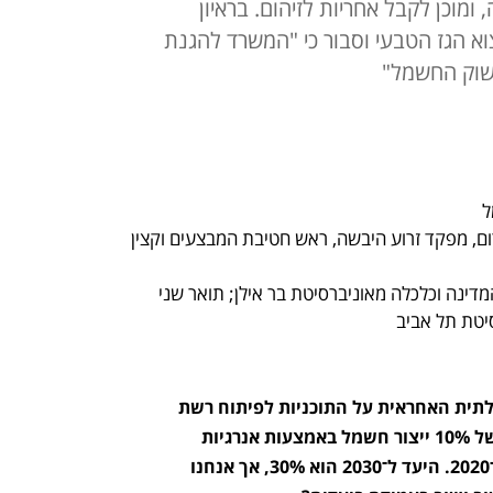
ומוכן לקבל אחריות לזיהום. בראיון
וא הגז הטבעי וסבור כי "המשרד להגנת
לשוק החשמל"
ל
אלוף (במיל') היה מפקד פיקוד הדרום, מפקד זרוע היבשה, ראש חטיבת המבצעים וקצין 
תואר ראשון בחוג המשולב במדעי המדינה וכלכלה מאוניברסיטת בר אילן; תואר שני 
יטת תל אביב
סמי תורג'מן, יו"ר נגה, החברה הממשלתית האחראית על התוכניות לפיתוח רשת 
החשמל, רק השנה נגיע כנראה ליעד של 10% ייצור חשמל באמצעות אנרגיות 