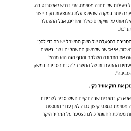
"כשהמשרד להגנת הסביבה סוגר או מגביל פעילות של תחנה מסוימת, אני נדרש לאלטרנטיבה. 
לפעמים האלטרנטיבה יוצרת יותר זיהום ויקרה יותר במקרה שהיא פועלת באמצעות מקור ייצור 
אחר. אני מוכן שיבקרו אותי. אני מוכן שישאלו אותי על שיקולים כאלה ואחרים, אבל ההפעלה 
ערכת. 
"לעיתים ההתערבות של המשרד להגנת הסביבה בהפעלה של משק החשמל יש בה כדי לסכן 
את היכולת שלנו לספק חשמל באמינות ובאיכות. אי אפשר שלמשק החשמל יהיו שני ראשים 
הוא יכול להתנהל רק על ידי גוף אחד שרואה את התמונה השלמה והגוף הזה הוא מנהל 
המערכת ולא המשרד להגנת הסביבה. לפעמים ההתערבות של המשרד להגנת הסביבה במשק 
סביבה". 
נפתח בכרטיסייה חדשה
נפתח בכרטיסייה חדשה
 את חוק אוויר נקי. 
"לא מדובר בהעברת סמכויות באופן מלא, אלא רק במצבים שבהם קיים חשש סביר לשרידות 
מערכת החשמל. הסיכון באי הפעלת תחנה מסוימת במצבי קיצון גבוה לאין ערוך מתוספת 
הזיהום. כאשר הגבלה כזאת תפגע בשרידות מערכת החשמל כולנו נצטער על המחיר היקר 