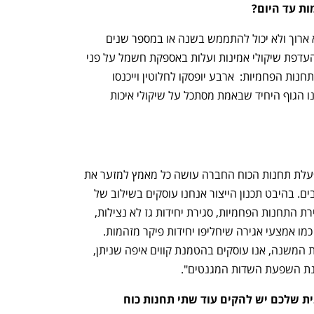
ענף במתח גבוה
מדברים כלכלה, עסקים ומה שב
ת עד היום? 
"תהליך של שינוי מקורות ייצור חשמל הוא ארוך ולא יכול להתממש בשנה או במספר שנים 
בודדות. לעיתים, האופטימיזציה מביאה להעדפת שיקולי אמינות ועלות באספקת חשמל על פני 
איכות סביבה. עד 2026 תופסק הפעלת התחנות הפחמיות:  ארבע יופסקו לחלוטין וייכנסו 
לשימור למצבי חרום ושש יוסבו לגז.  אנחנו הגוף היחיד שבאמת מסתכל על שיקולי איכות 
"מנהל המערכת עושה צעדים רבים: בהפעלת תחנות הכוח החברה עושה כל מאמץ למזער את 
השימוש בפחם תוך נטילת סיכונים מחושבים. בהיבט תכנון הייצור אנחנו עוסקים בשילוב של 
אנרגיות מתחדשות במערכת החשמל, סגירת התחנות הפחמיות, סגירת יחידות גז לא נצילות, 
הכנסה של אלמנטים שיקטינו את הזיהום כמו אמצעי אגירה שיחליפו יחידות פיקר מזהמות. 
בהיבט תכנון מערכת רשת ההולכה ותחנות המשנה, אנו עוסקים בהטמנת קווים איפה שניתן, 
ת השפעת השדות המגנטים".
מעבר לאנרגיות הירוקות, על פי התוכנית שלכם יש להקים עוד שתי תחנות כוח 