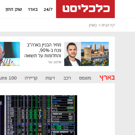
24/7
באזז
שוק ההון
דף הבית
בארץ
מחיר הבניין בארה"ב
צנח ב-90%,
והחלומות על תשואה
גבוהה התנפצו
אלמוג עזר
בארץ
משפט
רכב
דעות
קריירה
uns 100