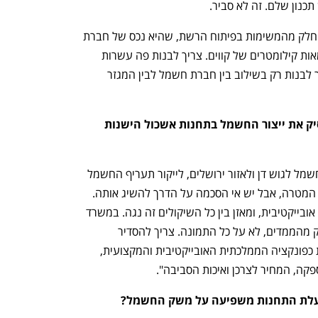
תכנון שלם. זה לא סביר.
התהליך השני שצריך להתקיים הוא ביזור חלק מהמשימות בפיתוח הרשת, שהיא נכס של חברת 
החשמל, למגזר הפרטי. צריך לבנות פה מאות קילומטרים של קווים. צריך לבנות פה עשרות 
תחנות משנה ותחנות מיתוג. את זה אפשר לבנות רק בשילוב בין חברת חשמל לבין המגזר 
 להפסיק את ייצור החשמל בתחנות אשכול הישנות 
"זו  החלטה אומללה שתפגע באספקת החשמל לגוש דן ולאזור ירושלים, לייקור תעריף החשמל 
ותגדיל את זיהום האוויר. כולנו מבינים מה המטרה, אבל יש אי הסכמה על הדרך להשיג אותה. 
הגוף היחיד שמסתכל על המערכת בצורה אובייקטיבית, ומאזן בין כל השיקולים זה נגה. במשרד 
להגנת הסביבה מסתכלים לעיתים על חלק מהממדים, לא על כל התמונה. צריך להסדיר 
בחקיקה את הסמכויות של מנהל המערכת כפונקציה הממלכתית האובייקטיבית והמקצועית, 
פקה, המחיר לצרכן ואיכות הסביבה".
עלת התחנות משפיעה על משק החשמל?