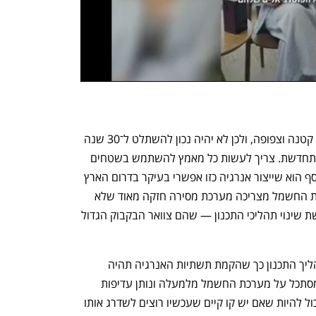
"ישנם תנאים אובייקטיביים: אנחנו מדינה קטנה וצפופה, ולכן לא יהיה נכון להשתלט ל־30 שנה 
על כל פיסת קרקע פנויה לייצור אנרגיה מתחדשת. צריך לעשות כל מאמץ להשתמש בשטחים 
שמאפשרים שימוש כפול בקרקע. קושי נוסף הוא שייצור אנרגיה כזו אפשרי בעיקר בדרום הארץ 
ובצפון, ומרבית הצריכה היא במרכז. הובלת החשמל מצריכה מערכת מסירה חזקה מאוד שלא 
קיימת היום. בניית מערכת מסירה כזו דורשת שינוי תהליכי התכנון — שהם צוואר הבקבוק הגדול 
"להערכתי, חייבים לשנות בחקיקה את תהליך התכנון כך שהקמת תשתיות האנרגיה תהיה 
תהליך קצר יותר. צריך ליצור גוף אחד, שמסתכל על מערכת החשמל מלמעלה ונותן עדיפות 
להליכי התכנון של מערכת האנרגיה. לא יכול להיות שאם יש קו קיים שעכשיו רוצים לשדרג אותו 