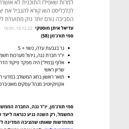
למרות שאפילו התוכנית לא אושרה, 
לכלכליסט הוא קורא להגביל את יצ
הסביבה גורם יותר נזק מתועלת 
עדיאל איתן מוסטקי
16:01, 15.12.22
סמי תורג'מן (58)
גר בגבעת עדה, נשוי + 5
יו"ר חברת נגה, ניהול מערכות חשמ
שריון ראשי
אקזיוקיוטיב מנהל עסקים מאוניברס
מתחדשות שאותו שהציבה המדינה ל־2020. היעד ל־2030 הוא 30%, אך אנחנו 