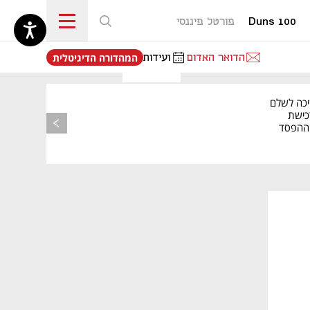
Duns 100
פורטל פיננסי
נפתח בכרטיסייה חדשה
הדואר האדום
ועידות
המהדורה הדיגיטלית
יכה לשלם
כישת
BASE: ההפסד
הרבעוני זינק ל-76