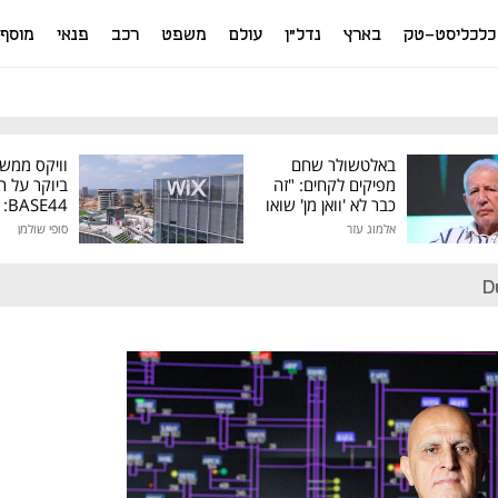
כלכליסט-טק
בארץ
נדל"ן
עולם
משפט
רכב
פנאי
מוסף
באלטשולר שחם
וויקס ממש
מפיקים לקחים: "זה
ביוקר על ר
כבר לא 'וואן מן' שואו
44
של גילעד"
אלמוג עזר
סופי שולמן
מיליון דולר
D