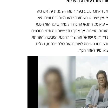
וב ושוב בעמידה ביעדים? 
"היעד של 30% ב־2030 הוא שאפתני מאוד. האתגר נובע בעיקר מההישענות על אנרגיה 
מתחדשת אחת — שמש (הסיבה שבישראל אין שימוש משמעותי באנרגיות רוח ומים היא 
גיאוגרפית: אין מספיק מקומות מתאימים — ע.א.מ). התנאי ההכרחי לעמוד ביעד הוא הכנת 
תוכנית, כפי שעשינו, ואף פרסמנו אותה להערות הציבור. אך צריך גם ליישם וזה תלוי בגורמים 
רבים: רשות החשמל, ועדות התכנון, רשות מקרקעי ישראל והמשרד להגנת הסביבה. הפחתת 
הפליטות והגדלת השימוש באנרגיות מתחדשות זו משימה לאומית. אם כולם יירתמו, נצליח 