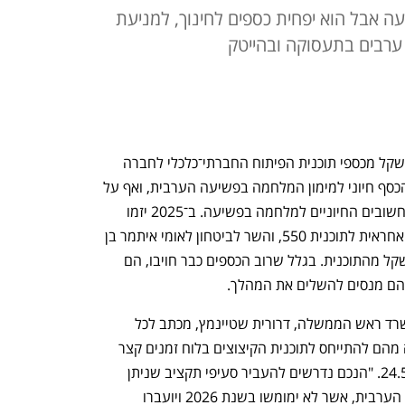
ה אבל הוא יפחית כספים לחינוך, למניעת
 ערבים בתעסוקה ובהייטק
הממשלה נערכת לקצץ עוד 1.4 מיליארד שקל מכספי תוכנית הפיתוח החברתי־כלכלי לחברה 
הערבית, "550 תקאדום". זאת בטענה שהכסף חיוני למימון המלחמה בפשיעה הערבית, ואף על 
פי שהקיצוצים עצמם פוגעים בפרויקטים חשובים החיוניים למלחמה בפשיעה. ב־2025 יזמו 
השרה לשוויון חברתי מאי גולן מהליכוד, האחראית לתוכנית 550, והשר לביטחון לאומי איתמר בן 
גביר מעוצמה יהודית קיצוץ של מיליארד שקל מהתוכנית. בגלל שרוב הכספים כבר חויבו, הם 
לפני כשבוע (20.5) שלחה מ"מ מנכ"ל משרד ראש הממשלה, דרורית שטיינמץ, מכתב לכל 
מנכ"לי המשרדים הממשלתיים, ובו דרשה מהם להתייחס לתוכנית הקיצוצים בלוח זמנים קצר 
עד בלתי אפשרי של ארבעה ימים — עד 24.5. "הנכם נדרשים להעביר סעיפי תקציב שניתן 
להסיטם לטובת המאבק בפשיעה בחברה הערבית, אשר לא ימומשו בשנת 2026 ויועברו 