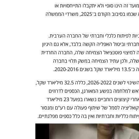
לטובת מענים ממוקדים בנושא", כתבה. "מועד זה הינו סופי ולא יתקבלו התייחסויות או 
הסתייגויות מעבר למועד זה". ההנחה היא שכמו בסיבוב הקודם ב־2025, משרדי הממשלה 
מ־2016 הובילו ממשלות ישראל שתי תוכניות לפיתוח כלכלי וחברתי של החברה הערבית. 
הרציונל שמאחורי התוכניות לא היה צדק חברתי וביטול האפליה הקשה בלבד, אלא גם היגיון 
כלכלי. החברה היהודית הלא־חרדית קרובה למיצוי פוטנציאל הצמיחה שלה, החברה החרדית 
עושה הכל כדי לא לממש את הפוטנציאל שלה, ולכן עתיד הצמיחה במשק תלוי בחברה 
, שהנהיגה ממשלת השינוי לשנים 2026-2022, כללה 32.5 מיליארד שקל, 
אבל אחרי שמנכים את הכסף שהוקצה מראש למלחמה בפשע המאורגן, הכספים לדרוזים 
ולבדואים — נשארו 24.5 מיליארד שקל. אחרי קיצוצים רוחביים נשארו בפועל 23 מיליארד 
שקל. התוכנית הזו הפכה בעיני מפלגות הקואליציה לסמל של שיתוף פעולה עם רע"ם ומנסור 
וח כלליות וחברתיות ואין בה כלל כספים מפלגתיים.