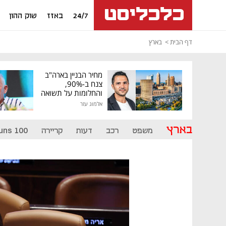
24/7
באזז
שוק ההון
דף הבית
בארץ
מחיר הבניין בארה"ב
צנח ב-90%,
והחלומות על תשואה
גבוהה התנפצו
אלמוג עזר
בארץ
משפט
רכב
דעות
קריירה
uns 100