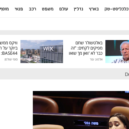
כלכליסט-טק
בארץ
נדל"ן
עולם
משפט
רכב
פנאי
מוסף
באלטשולר שחם
וויקס ממש
מפיקים לקחים: "זה
ביוקר על ר
כבר לא 'וואן מן' שואו
44
של גילעד"
אלמוג עזר
סופי שולמן
מיליון דולר
D