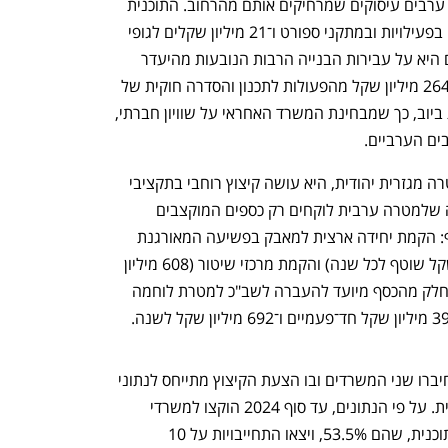
ענף במתח גבוה
מדברים כלכלה, עסקים ומה שב
פעילויות תרבות וספורט מציעות לצעירים ערבים עיסוקים שמרחיקים אותם מהרחוב. התוכנית 
מציעה להפחית 36 מיליון שקל מהתמיכה בפעילויות ובמתקני ספורט ו־21 מיליון שקלים לגופי 
תרבות. ביקורת מקובלת בימין על הערבים היא על עבירות הבנייה הרבות הנובעות מהיעדר 
תוכניות מתאר. התוכנית מציעה להפחית 264 מיליון שקל מהפעולות לתכנון והסדרה חוקית של 
קרקעות. 46 מיליון שקל יופחתו מתשתיות ביוב, כך שמבחינת המשרד האחראי על שוויון חברתי, 
בים הערביים.
כאשר הממשלה רוצה להוסיף כספים למטרה מגזרית יהודית, היא עושה קיצוץ רוחבי בתקציבי 
הממשלה. יש משהו מאוד בעייתי באמירה שלמטרה ערבית לוקחים רק כספים המוקצבים 
לערבים. בין המטרות שאליהן יועבר הכסף: הקמת יחידה ארצית למאבק בפשיעה המאורגנת 
(272 מיליון שקל חד־פעמי ו־390 מיליון שקל שוטף לכל שנה) והקמת מרכזי שיטור (608 מיליון 
שקל חד־פעמי ו־458 מיליון שקל לשנה). חלק מהכסף מיועד להעברה לשב"כ למטרת לוחמה 
אף על פי שכבר אמצע 2026, המסמך שחיברו שני המשרדים ובו הצעת הקיצוץ מתייחס לנתוני 
2024, כלומר סוף השנה השלישית לתוכנית. על פי הנתונים, עד סוף 2024 הוקצו למשרדי 
הממשלה השונים 13.1 מיליארד שק מהתוכנית, שהם 53.5%, ויצאו התחייבויות על 10 