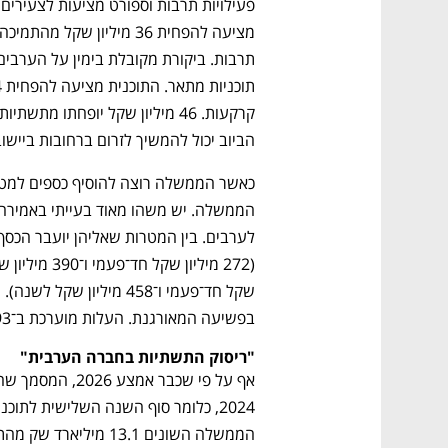
CTech – the
הבית של ההייטק הישראלי
הביוב יכול להמשיך לזרום ברחובות ביישו
בפשיעה המאורגנת. העלות מוערכת ב־393 מיליון שקל חד־פעמיים ו־692 מיליון שקל לשנה.
"ריסוק התשתיות בחברה הערבית"