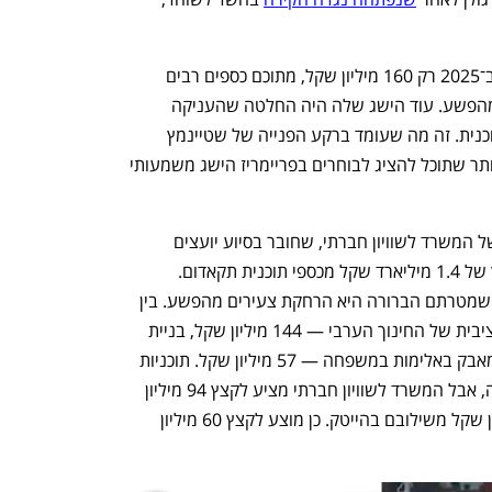
לאכזבתה הגדולה, גולן הצליחה להעביר ב־2025 רק 160 מיליון שקל, מתוכם כספים רבים 
שמיועדים להעצמת צעירים ולהרחקתם מהפשע. עוד הישג שלה היה החלטה שהעניקה 
לשטיינמץ זכות וטו על העברת כספים לתוכנית. זה מה שעומד ברקע הפנייה של שטיינמץ 
למשרדי הממשלה. מבחינת גולן, חיוני ביותר שתוכל להציג לבוחרים בפריימריז הישג משמעותי 
ברקע הפנייה של שטיינמץ עומד מסמך של המשרד לשוויון חברתי, שחובר בסיוע יועצים 
מהמשרד לביטחון לאומי, ובו הצעת קיצוץ של 1.4 מיליארד שקל מכספי תוכנית תקאדום. 
הכספים בחלקם הגדול יקוצצו מתקציבים שמטרתם הברורה היא הרחקת צעירים מהפשע. בין 
המטרות: קיצוצים בתוכניות להשוואה תקציבית של החינוך הערבי — 144 מיליון שקל, בניית 
כיתות — 97 מיליון שקל, תוכניות רווחה ומאבק באלימות במשפחה — 57 מיליון שקל. תוכניות 
תעסוקה הן ללא ספק מאבק ישיר בפשיעה, אבל המשרד לשוויון חברתי מציע לקצץ 94 מיליון 
שקל משילוב ערבים בתעסוקה ו־52 מיליון שקל משילובם בהייטק. כן מוצע לקצץ 60 מיליון 