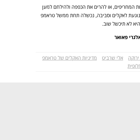
הבחירה היא שלנו: להישאר צופים באסונות המחריפים, או להרים את הכפפה ולהילחם למען 
עתיד טוב יותר. המנהיגות האמריקאית, הנוגעת לאקלים וסביבה, נכשלה תחת ממשל טראמפ 
היא לא תיכשל שוב.
אלגרי פאואר
ירוקה
אלי שרביט
מדיניות האקלים של טראמפ
לופית