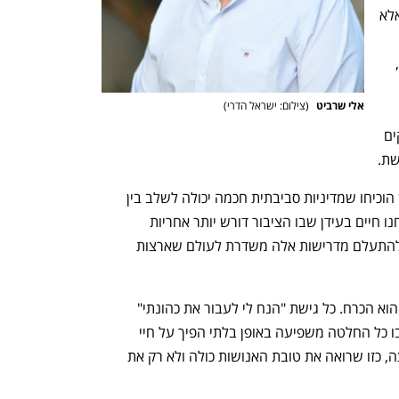
להדהד. מדובר לא רק בהחלטה פוליטית אלא 
במקום לעודד חדשנות וטכנולוגיות ירוקות, 
ההסתמכות המחודשת על דלקים מזהמים 
אלי שרביט 
(
צילום: ישראל הדרי
)
העולמית במודלים מיושנים, ומזיקה לעסקים 
שת.
מדינות כמו גרמניה, סקנדינביה ואפילו סין הוכיחו שמדיניות סביבתית חכמה יכולה לשלב בין 
צמיחה כלכלית לבין אחריות אקלימית. אנחנו חיים בעידן שבו הציבור דורש יותר אחריות 
ממשלות ותאגידים. הבחירה של טראמפ להתעלם מדרישות אלה משדרת לעולם שארצות 
המעבר לאנרגיה ירוקה הוא לא אופציה – הוא הכרח. כל גישת "הנח לי לעבור את כהונתי" 
מסוכנת ולא מתקבלת על הדעת בעידן שבו כל החלטה משפיעה באופן בלתי הפיך על חיי 
מיליארדים. זה הזמן לדרוש מנהיגות אמיצה, כזו שרואה את טובת האנושות כולה ולא רק את 