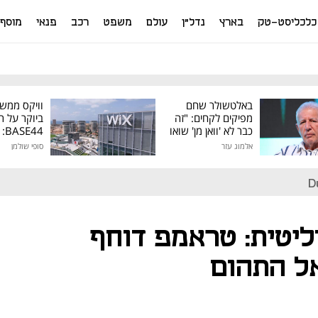
כלכליסט-טק
בארץ
נדל"ן
עולם
משפט
רכב
פנאי
מוסף
באלטשולר שחם
וויקס ממש
מפיקים לקחים: "זה
ביוקר על ר
כבר לא 'וואן מן' שואו
44
של גילעד"
אלמוג עזר
סופי שולמן
מיליון דולר
D
ליטית: טראמפ דוחף
ל התהום