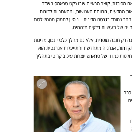
אני סבור כי מדיניות זו אינה רק שגויה, כי אם מסוכנת. קוצר הראייה שבו נקט טראמפ משדר 
לעולם מסר מזעזע של התעלמות מהמציאות המדעית, מרווחת האנושות, ומהאחריות לדורות 
הבאים. גישה זו אינה אלא "אכול ושתה כי מחר נמות" בגרסה מדינית – ניסיון לחמוק מההשלכות 
דיים של תעשיות דלקים מזהמים.
חשוב לזכור: ההשקעה באנרגיה ירוקה אינה רק חובה מוסרית, אלא גם מהלך כלכלי נכון. מדינות 
רבות כבר הבינו שהמעבר לטכנולוגיות מתקדמות, אנרגיה מתחדשת והתייעלות אנרגטית הוא 
המפתח לצמיחה כלכלית בת-קיימא. אך החלטות כמו זו של טראמפ יוצרות עיכוב קריטי בתהליך 
השאיפה ל-0 פליטות עד 2050 אינה בגדר 
במאמץ תוביל להחרפת האסונות שאנחנו כבר 
חווים, ותעלה מיליוני חיים, מיליארדי דולרים 
עלינו להבין שגם אם טראמפ אינו בתפקידו 
כעת, השפעת מדיניותו ההרסנית ממשיכה 