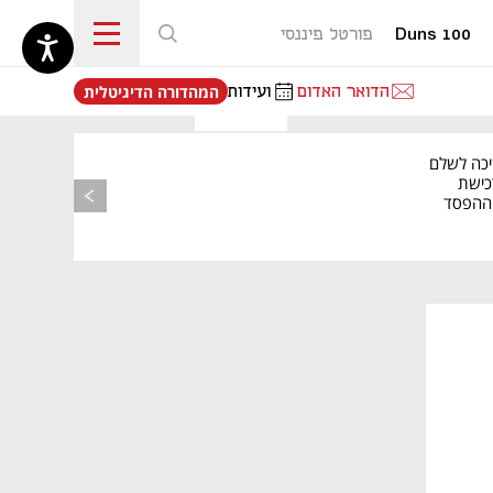
Duns 100
פורטל פיננסי
נפתח בכרטיסייה חדשה
הדואר האדום
ועידות
המהדורה הדיגיטלית
יכה לשלם
כישת
BASE: ההפסד
הרבעוני זינק ל-76