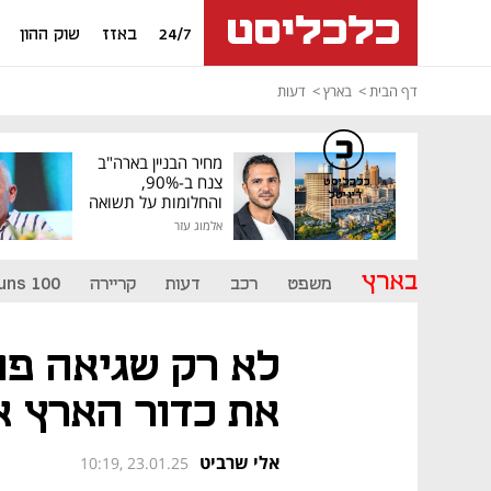
24/7
באזז
שוק ההון
דף הבית
בארץ
דעות
מחיר הבניין בארה"ב
צנח ב-90%,
כלכליסט
דיגיטל
והחלומות על תשואה
גבוהה התנפצו
אלמוג עזר
בארץ
משפט
רכב
דעות
קריירה
uns 100
לא רק שגיאה פו
את כדור הארץ א
אלי שרביט
10:19, 23.01.25