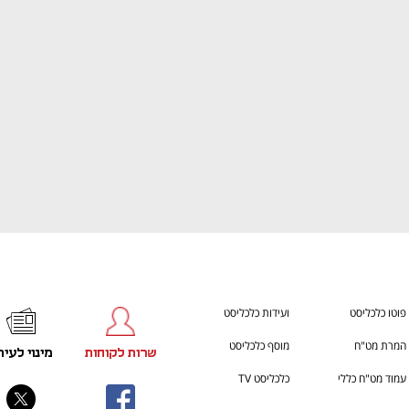
ענף במתח גבוה
מדברים כלכלה, עסקים ומה שב
פוטו כלכליסט
ועידות כלכליסט
המרת מט"ח
מוסף כלכליסט
שרות לקוחות
מינוי לעית
עמוד מט"ח כללי
כלכליסט TV