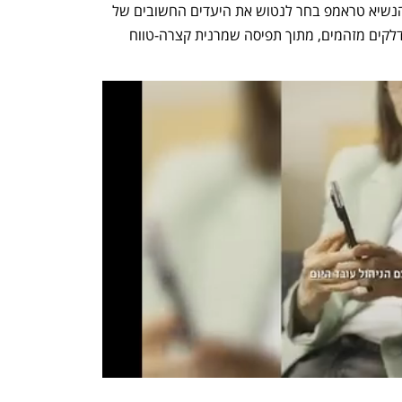
המעבר לאנרגיה ירוקה. אך במקום זאת, הנשיא טראמפ בחר לנטוש את היעדים החשובים של 
אפס פליטות עד 2050 ולהתמקד בקידום דלקים מזהמים, מתוך תפיסה שמרנית קצרה-טווח 