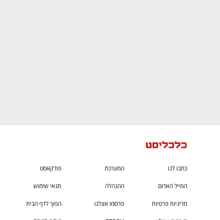
CTech – the
הבית של ההייטק הישראלי
כתבו לנו
המערכת
פודקאסט
המייל האדום
ההנהלה
תנאי שימוש
מדיניות פרטיות
פרסמו אצלנו
הפוך לדף הבית