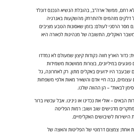
קשה להאמין שכאשר האקלים מכה בנו ללא רחם, ממשל ארה"ב, בהובלת הנשיא הנכנס דונלד 
טראמפ, בחר להחזיר את העולם לעידן של דלקים מזהמים ולהתרחק מהשקעות באנרגיה 
ירוקה. זוהי לא רק החלטה מדאיגה, אלא גם מסר הרסני לעולם: בזמן שאסונות הטבע מציבים 
בפנינו מראה אכזרית של תוצאות הזנחת משבר האקלים, התשובה של מנהיגות לכאורה היא 
נתוני האקלים מציירים תמונה חד-משמעית: כדור הארץ חווה נקודות קיצון שמעולם לא נמדדו 
בעבר. נהרות מתייבשים, גלי חום קיצוניים פוגעים במיליונים, בצורות ממושכות משמידות 
יבולים, וגלי קור חסרי תקדים מכים באזורים שבעבר היו ידועים באקלים מתון. רק לאחרונה, גל 
השריפות האדיר בקליפורניה שרף שטחים עצומים, גבה חיי אדם והשאיר מאות אלפי משפחות 
סימן לבאות" – הן ההווה שלנו.
בעבר האמנו שאסונות אלו יפגשו את הדורות הבאים – אולי את נכדינו או נינינו. אבל עכשיו ברור 
שהם כבר כאן, והם רק צפויים להחמיר. המחקרים מדגישים שוב ושוב: רמות הפליטה 
 הישירות לשיבושים האקלימיים.
התגובה הנדרשת למציאות זו אמורה להיות אחת: צמצום דרמטי של הפליטות והאצה של 