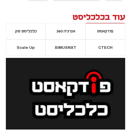
עוד בכלכליסט
פודקאסט
אנרגיה 360
כלכליסט טק
Scale Up
XIMUSNXT
CTECH
יסייה חדשה
נפתח בכרטיסייה חדשה