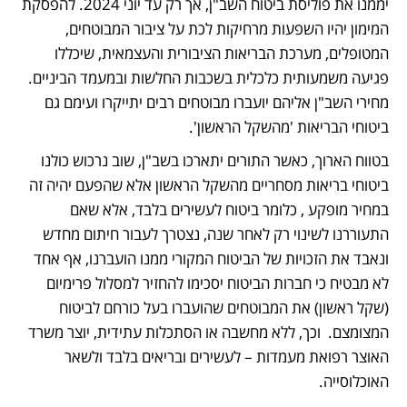
יממנו את פוליסת ביטוח השב"ן, אך רק עד יוני 2024. להפסקת 
המימון יהיו השפעות מרחיקות לכת על ציבור המבוטחים, 
המטופלים, מערכת הבריאות הציבורית והעצמאית, שיכללו 
פגיעה משמעותית כלכלית בשכבות החלשות ובמעמד הביניים. 
מחירי השב"ן אליהם יועברו מבוטחים רבים יתייקרו ועימם גם 
ביטוחי הבריאות 'מהשקל הראשון'.
בטווח הארוך, כאשר התורים יתארכו בשב"ן, שוב נרכוש כולנו 
ביטוחי בריאות מסחריים מהשקל הראשון אלא שהפעם יהיה זה 
במחיר מופקע , כלומר ביטוח לעשירים בלבד, אלא שאם 
התעוררנו לשינוי רק לאחר שנה, נצטרך לעבור חיתום מחדש 
ונאבד את הזכויות של הביטוח המקורי ממנו הועברנו, אף אחד 
לא מבטיח כי חברות הביטוח יסכימו להחזיר למסלול פרימיום 
(שקל ראשון) את המבוטחים שהועברו בעל כורחם לביטוח 
המצומצם.  וכך, ללא מחשבה או הסתכלות עתידית, יוצר משרד 
האוצר רפואת מעמדות – לעשירים ובריאים בלבד ולשאר 
האוכלוסייה. 