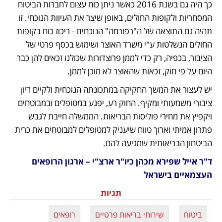
כך היה גם בשנת 2016 כאשר ניתן כוח עצום לחברות הביטוח 
המסחריות ולקופות החולים, באופן שיצר את העיוות הנוכחי. זו 
תהיה גם התוצאה של ה"רפורמה" הנוכחית - ריכוז כוח בקופות 
החולים הנשלטות ע"י משרד האוצר ושימוש בכסף פרטי של 
הציבור, בכפיה, רק כדי לממן פרוצדורות שכולנו זכאים להן כבר 
היום על פי חוק, זכאות שהאוצר לא מוכן לממן. 
יש לעצור את המשך החקיקה במתכונתה הנוכחית ולקיים דיון 
ציבורי משמעותי ומקיף. החוק רע, יפגע במטופלים ובמבוטחים 
ויקפיץ את מחירי פוליסות הבריאות. הממשלה חייבת לגבש 
פתרון אמיתי וארוך טווח שיעניק למטופלים למבוטחים את כרית 
הביטחון הבריאותית שמגיעה להם.
ד"ר אייל שפירא מכהן כיו"ר ארצ"י – ארגון הרופאים 
העצמאיים בישראל
תגיות
ביטוח
שירותי בריאות פרטיים
רופאים