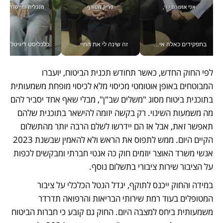
בתפקידים כאלה אי אפשר לחכות: אושרת לוי מניעה השקעות ענק מהטלפון_v
זה שינה לי את החיים: איך עידו איז'ק הופך את הסמארטפון לכלי צילום מקצועי_v
כלכליסט דיגיטל
לפי החוק החדש, כאשר תחודש תכנית הביטוח, יועברו 
המבוטחים באופן אוטומטי מכיסוי מלא לכיסוי מופחת משמעותית 
בתוכנית ביטוח מסוג "משלים שב"ן", מבלי שאף אחד יסביר להם 
מה משמעות השינוי. רק בקשה יזומה להישאר בתוכנית שלהם 
תאפשר זאת, אבל אז הם יידרשו לשלם הרבה יותר מהתשלום 
הקיים היום. ממש לתפוס את הראש ולא להאמין שבשנת 2023 
אנשי משרד האוצר יוזמים חוק כה אנטי חברתי ומבקשים לכפות 
על הציבור שירות ציבורי בתשלום נוסף.
במידה והחוק ייכנס לתוקף, יגדל הנטל הכלכלי על ציבור 
המטופלים בעוד רמת שירותי הבריאות והרפואה תדרדר 
משמעותית ביחס למצבה היום. החוק גם קובע כי חברות הביטוח 