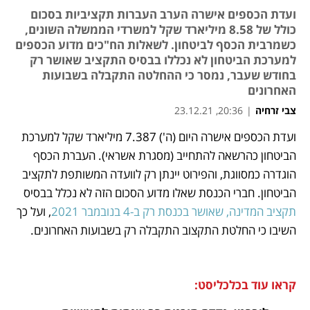
ועדת הכספים אישרה הערב העברות תקציביות בסכום
כולל של 8.58 מיליארד שקל למשרדי הממשלה השונים,
כשמרבית הכסף לביטחון. לשאלות הח"כים מדוע הכספים
למערכת הביטחון לא נכללו בבסיס התקציב שאושר רק
בחודש שעבר, נמסר כי ההחלטה התקבלה בשבועות
האחרונים
צבי זרחיה
|
20:36, 23.12.21
ועדת הכספים אישרה היום (ה') 7.387 מיליארד שקל למערכת 
נפתח בכרטיסייה חדשה
נפתח בכרטיסייה חדשה
נפתח בכרטיסייה חדשה
נפתח בכרטיסייה חדשה
הביטחון כהרשאה להתחייב (מסגרת אשראי). העברת הכסף 
הוגדרה כמסווגת, והפירוט יינתן רק לוועדה המשותפת לתקציב 
הביטחון. חברי הכנסת שאלו מדוע הסכום הזה לא נכלל בבסיס 
תקציב המדינה, שאושר בכנסת רק ב-4 בנובמבר 2021
, ועל כך 
השיבו כי החלטת התקצוב התקבלה רק בשבועות האחרונים. 
קראו עוד בכלכליסט: