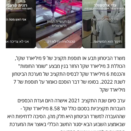
חינוך הוא המשישמה של החיים שלי - V
טכנולוגיה זה לא רק בהייטק: גם תעשיית המזון הישראלית מאמצת כלי AI, אוטומציה וניתוח דאטה בזמן אמת
אני לא צריכה את המשרד:
משרד הביטחון תבע אז תוספת תקציב של 9 מיליארד שקל, 
הכוללת 3 מיליארד שקל החזר בגין מבצע "שומר החומות" 
והכנסת 6 מיליארד שקל לבסיס התקציב של מערכת הביטחון 
לשנת 2022. בסופו של דבר הוסכם כאמור על תוספת של 7 
מיליארד שקל
ערב סיום שנת התקציב 2021 אישרה היום ועדת הכספים 
העברות תקציביות בסכום כולל של 8.58 מיליארד שקל - 
שההעברה למשרד הביטחון היא חלק מהן. הסיבה לדחיפות היא 
שבאמצע השבוע הבא יסגור החשב הכללי באוצר את המערכת 