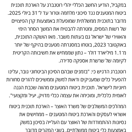
במקביל, הודיע החשב הכללי יהלי רוטנברג על הארכת תוכנית 
ביטוח המטענים נגד סיכוני מלחמה וטרור עד ל־31 ביולי 2025. 
מדובר בתוכנית ממשלתית שמופעלת באמצעות קרן הפיצויים 
של רשות המסים, ומטרתה להבטיח את המשך הסחר הימי 
והאווירי של ישראל גם בעתות משבר. מאז הושקה התוכנית, 
באוקטובר 2023, בוטחו במסגרתה מטענים בהיקף של יותר 
מ־1.1 מיליארד דולר – נתון שממחיש את חשיבותה הקריטית 
לקיומה של שרשרת אספקה סדירה.
רוטנברג הדגיש כי: "בזמנים שבהם הסיכון הביטחוני גובר, עלינו 
להפעיל כלים שמעניקים ודאות למשק וממשיכים להזרים סחורות 
חיוניות לישראל. תוכנית ביטוח המטענים מהווה שכבת הגנה 
לאומית כלכלית, ומוכיחה את עצמה ככלי מדויק, יעיל ומקצועי".
המהלכים המשולבים של משרד האוצר – הארכת תוכנית ביטוח 
אשראי לעסקים והארכת ביטוח המטענים – ממחישים את 
נסיונות ההתמודדות של האוצר עם העלייה בסיכון במשק 
באמצעות כלי ביטוח ממשלתיים. בשני המקרים מדובר 