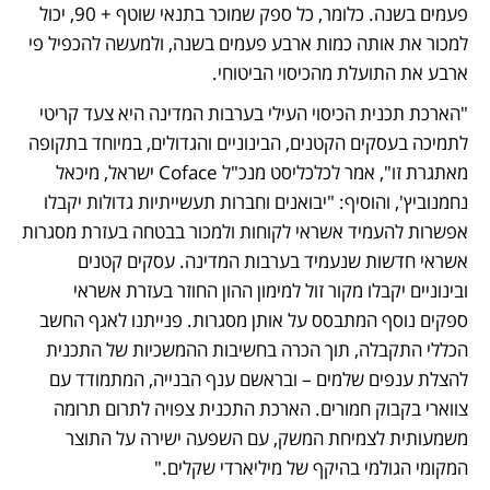
פעמים בשנה. כלומר, כל ספק שמוכר בתנאי שוטף + 90, יכול 
למכור את אותה כמות ארבע פעמים בשנה, ולמעשה להכפיל פי 
ארבע את התועלת מהכיסוי הביטוחי.
"הארכת תכנית הכיסוי העילי בערבות המדינה היא צעד קריטי 
לתמיכה בעסקים הקטנים, הבינוניים והגדולים, במיוחד בתקופה 
מאתגרת זו", אמר לכלכליסט מנכ"ל Coface ישראל, מיכאל 
נחמנוביץ', והוסיף: "יבואנים וחברות תעשייתיות גדולות יקבלו 
אפשרות להעמיד אשראי לקוחות ולמכור בבטחה בעזרת מסגרות 
אשראי חדשות שנעמיד בערבות המדינה. עסקים קטנים 
ובינוניים יקבלו מקור זול למימון ההון החוזר בעזרת אשראי 
ספקים נוסף המתבסס על אותן מסגרות. פנייתנו לאגף החשב 
הכללי התקבלה, תוך הכרה בחשיבות ההמשכיות של התכנית 
להצלת ענפים שלמים – ובראשם ענף הבנייה, המתמודד עם 
צווארי בקבוק חמורים. הארכת התכנית צפויה לתרום תרומה 
משמעותית לצמיחת המשק, עם השפעה ישירה על התוצר 
המקומי הגולמי בהיקף של מיליארדי שקלים."