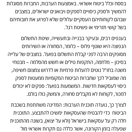
בססח וכלל ביטוח אשראי. באמצעות הערבות, החברות מסוגלות 
להמשיך ולספק כיסויים לספקים ויבואנים ישראלים, במצבים 
שבהם לקוחותיהם העסקיים עלולים שלא לפרוע את חובותיהם 
בשל קושי תזרימי או פשיטת רגל.
בענפים רבים, ובעיקר בבנייה ובתעשייה, שיטת התשלום 
הנפוצה היא שוטף פלוס – כלומר, הסחורה או השירותים 
מסופקים הרבה לפני קבלת התשלום בפועל. במצבים של עלייה 
בסיכון – מלחמה, התקפות טילים או חשש מהסלמה – מבטחי 
משנה בחו"ל נוטים להעלות פרמיות או לדרוש צמצום חשיפה, 
מה שמוביל לכך שחברות הביטוח המקומיות ממעטות לספק 
כיסוי לעסקאות חדשות. המשמעות בפועל: ספקים לא יכולים 
למכור, לקוחות לא מקבלים סחורה, והמשק כולו בולם.
לצורך כך, נועדה תוכנית הערבות: המדינה משתתפת בשכבת 
הביטוח  כדי להבטיח שהעסקאות ימשיכו להתבצע. התוכנית 
חלה רק על עסקאות בישראל (ולא על יצוא), בשונה מהתוכנית 
שפעלה בזמן הקורונה, אשר כללה גם תקרות אשראי מול 