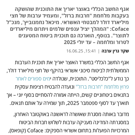
אגף החשב הכללי באוצר יאריך את התוכנית שהושקה
בעקבות מלחמת "חרבות ברזל", ומעמיד ערבות של חצי
מיליארד דולר למבטחי האשראי. מיכאל נחמנוביץ', מנכ"ל
Coface: "המהלך יציל ענפים שלמים ויתרום מיליארדים
לתוצר". בנוסף, הוארכה גם תוכנית ביטוח המטענים
לטרור ומלחמה – עד יולי 2025
שקד גרין ערבה
|
15:41, 16.06.25
אגף החשב הכללי במשרד האוצר יאריך את תוכנית הערבות 
נפתח בכרטיסייה חדשה
הממשלתית לביטוח סיכוני אשראי בהיקף של חצי מיליארד דולר, 
כך נודע ל"כלכליסט". התוכנית, שנולדה י
מים ספורים לאחר 
פרוץ מלחמת "חרבות ברזל"
 ונועדה להבטיח רציפות עסקית 
בתנאים ביטחוניים קשים, הייתה אמורה להסתיים בסוף יוני – אך 
תוארך עד לסוף ספטמבר 2025, תוך שמירה על אותם תנאים.
מדובר באותה מסגרת שאושרה לראשונה באוקטובר האחרון, 
במסגרתה המדינה מעניקה ערבות לשלוש חברות הביטוח 
המרכזיות הפועלות בתחום אשראי הספקים: Coface (קופאס), 