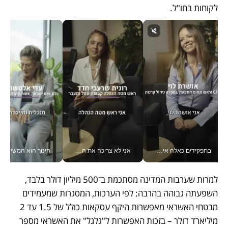
לקוחות בחו"ל.
בתפקידים כאלה אי אפשר לחכות: אושרת לוי מניעה השקעות ענק מהטלפון_v
אני לא צריכה את המשרד: רונית שרעבי-חדד מנהלת ארגון של 30000 עובדים מכל מקום_v
חינוך הוא המש
למרות שערבות המדינה מסתכמת ב־500 מיליון דולר בלבד, 
השפעתה גבוהה בהרבה: לפי הערכות, המסגרות שמעמידים 
מבטחי האשראי מאפשרות היקף עסקאות כולל של 1.5 עד 2 
מיליארד דולר – בזכות האפשרות ל"גלגל" את האשראי מספר 