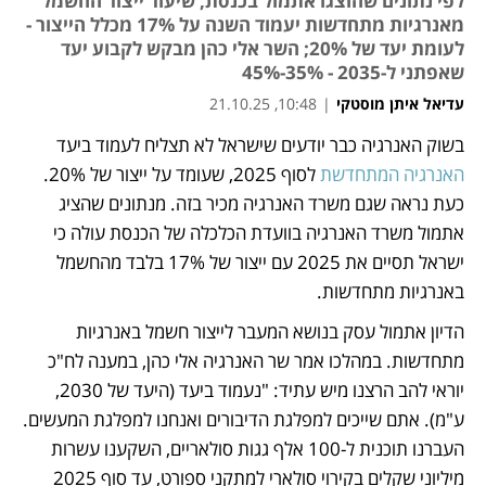
לפי נתונים שהוצגו אתמול בכנסת, שיעור ייצור החשמל
מאנרגיות מתחדשות יעמוד השנה על 17% מכלל הייצור -
לעומת יעד של 20%; השר אלי כהן מבקש לקבוע יעד
שאפתני ל-2035 - 35%-45%
עדיאל איתן מוסטקי
|
10:48, 21.10.25
בשוק האנרגיה כבר יודעים שישראל לא תצליח לעמוד ביעד 
נפתח בכרטיסייה חדשה
נפתח בכרטיסייה חדשה
האנרגיה המתחדשת
 לסוף 2025, שעומד על ייצור של 20%. 
כעת נראה שגם משרד האנרגיה מכיר בזה. מנתונים שהציג 
אתמול משרד האנרגיה בוועדת הכלכלה של הכנסת עולה כי 
ישראל תסיים את 2025 עם ייצור של 17% בלבד מהחשמל 
באנרגיות מתחדשות.
הדיון אתמול עסק בנושא המעבר לייצור חשמל באנרגיות 
מתחדשות. במהלכו אמר שר האנרגיה אלי כהן, במענה לח"כ 
יוראי להב הרצנו מיש עתיד: "נעמוד ביעד (היעד של 2030, 
ע"מ). אתם שייכים למפלגת הדיבורים ואנחנו למפלגת המעשים. 
העברנו תוכנית ל-100 אלף גגות סולאריים, השקענו עשרות 
מיליוני שקלים בקירוי סולארי למתקני ספורט, עד סוף 2025 