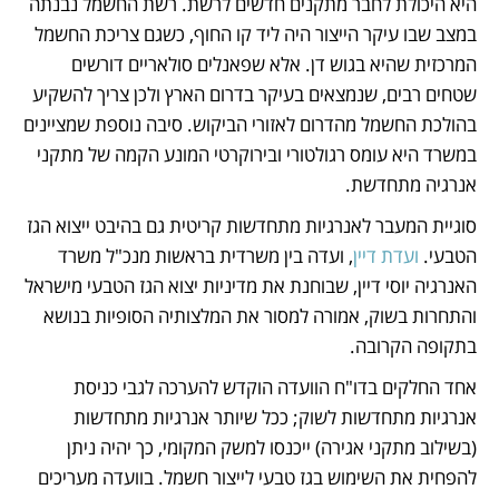
היא היכולת לחבר מתקנים חדשים לרשת. רשת החשמל נבנתה 
במצב שבו עיקר הייצור היה ליד קו החוף, כשגם צריכת החשמל 
המרכזית שהיא בגוש דן. אלא שפאנלים סולאריים דורשים 
שטחים רבים, שנמצאים בעיקר בדרום הארץ ולכן צריך להשקיע 
בהולכת החשמל מהדרום לאזורי הביקוש. סיבה נוספת שמציינים 
במשרד היא עומס רגולטורי ובירוקרטי המונע הקמה של מתקני 
אנרגיה מתחדשת. 
סוגיית המעבר לאנרגיות מתחדשות קריטית גם בהיבט ייצוא הגז 
הטבעי. 
ועדת דיין
, ועדה בין משרדית בראשות מנכ"ל משרד 
האנרגיה יוסי דיין, שבוחנת את מדיניות יצוא הגז הטבעי מישראל 
והתחרות בשוק, אמורה למסור את המלצותיה הסופיות בנושא 
בתקופה הקרובה. 
אחד החלקים בדו"ח הוועדה הוקדש להערכה לגבי כניסת 
אנרגיות מתחדשות לשוק; ככל שיותר אנרגיות מתחדשות 
(בשילוב מתקני אגירה) ייכנסו למשק המקומי, כך יהיה ניתן 
להפחית את השימוש בגז טבעי לייצור חשמל. בוועדה מעריכים 