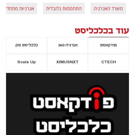
משרד האנרגיה
התחממות גלובלית
אנרגיות מתחדשות
עוד בכלכליסט
פודקאסט
אנרגיה 360
כלכליסט טק
Scale Up
XIMUSNXT
CTECH
יסייה חדשה
נפתח בכרטיסייה חדשה