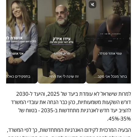
בתור מנכל אני מקבל מאות החלטות ביום, וה- Galaxy Z Fold8 Ultra עוזר לי לחתוך אותן מהר יותר_v
זה שינה לי את החיים: איך עידו איז'ק הופך את הסמארטפון לכלי צילום מקצועי_v
בתפקידים כאלה אי אפשר לח
למרות שישראל לא עומדת ביעד של 2025, והיעד ל-2030 
דורש השקעות משמעותיות, כהן כבר הנחה את עובדי המשרד 
להציב יעד חדש לאנרגיות מתחדשות ב-2035 - בטווח של 
35%-45%. 
הבעיה המרכזית לקידום האנרגיות המתחדשות, כך לפי המשרד, 