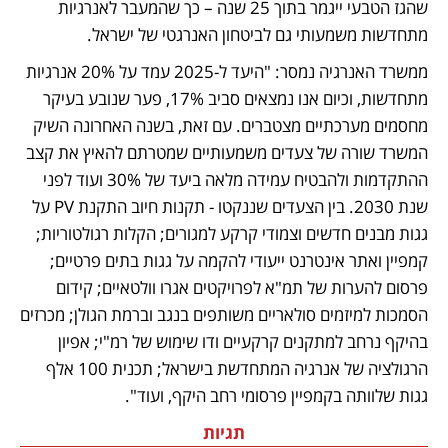
שהגז הטבעי ייגמר בתוך 25 שנה – כך שהמעבר לאנרגיות 
מתחדשות משמעותי גם לביטחון האנרגטי של ישראל.
ממשרד האנרגיה נמסר: "היעד ל-2025 עמד על 20% אנרגיות 
מתחדשות, וכיום אנו נמצאים סביב 17%, פער שנובע בעיקר 
מחסמים מערכתיים מצטברים. עם זאת, בשנה האחרונה השיק 
המשרד שורה של צעדים משמעותיים שמטרתם להאיץ את קצב 
ההתקדמות ולהבטיח עמידה מלאה ביעד של 30% ועוד לפני 
שנת 2030. בין הצעדים שננקטו - תקנות חיוב התקנת PV על 
גגות מבנים חדשים וצמודי קרקע למגורים; הקלות רגולטוריות; 
קמפיין ואתר אינטרנט ייעודי להקמה על גגות בתים פרטיים; 
פרסום להערות של תמ"א לפרויקטים אגרו וולטאיים; קידום 
הסמכות למיזמים סולאריים משותפים בנגב וברמת הגולן; מכרזים 
בהיקף נרחב למתקנים קרקעיים ודו שימוש של רמ"י; אפיון 
הרגולציה של אנרגיה המתחדשת בישראל; תכנית 100 אלף 
גגות שלוותה בקמפיין פרסומי רחב היקף, ועוד".
תגיות