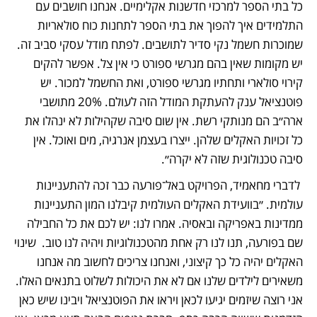
כל בתי הספר למרכזי חדשנות אקלימיים. אנחנו חושבים עם 
התלמידים איך להפוך את בתי הספר לתחנות כוח סולאריות 
שמוכרות חשמל נקי סדיר לתושבים. לפתח מודל עסקי סביב זה. 
יש מקומות שאין בהם מגרשי ספורט כי אין צל. אפשר להקים 
קירוי סולארי ותחתיו מגרשי ספורט, ואת החשמל למכור. יש 
פוטנציאל ענק להעתקת המודל הזה לעולם. 20% מתושבי 
ארה״ב הם מנותקי רשת. אין שום סיבה שקהילות לא ינהלו את 
כל זכויות האקלים שלהן. ייצרו בעצמן אנרגיה, מים ואוכל. אין 
סיבה טכנולוגית שזה לא יקרה״.
 לדברי מחאמיד, הפרויקט באל־פורעה כבר זכה להתעניינות 
עולמית. ״בוועידת האקלים העולמית קיבלנו המון התעניינות 
ממדינות באפריקה ובאסיה. אמרו לנו: יש לכם את כל החבילה 
שם בפורעה, תנו לנו רק אחת מהטכנולוגיות ויהיה לנו טוב.  שינוי 
האקלים יהיה כל כך קיצוני, ואנחנו צריכים לחשוב מה אנחנו 
משאירים לילדים שלנו אם לא את היכולות לשלוט בתנאים האלו. 
אני רוצה שיזמים יגיעו לכאן ויראו את הפוטנציאל ויבינו שיש כאן 