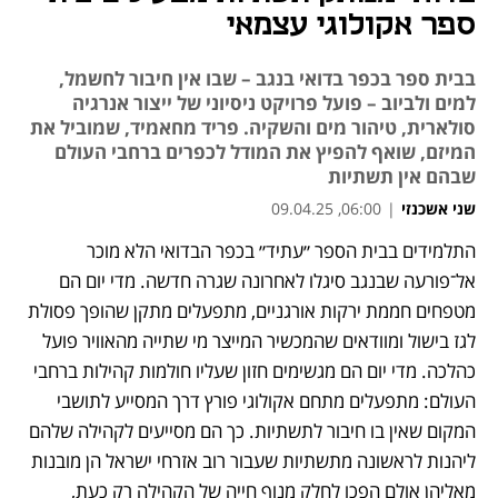
ספר אקולוגי עצמאי
בבית ספר בכפר בדואי בנגב – שבו אין חיבור לחשמל,
למים ולביוב – פועל פרויקט ניסיוני של ייצור אנרגיה
סולארית, טיהור מים והשקיה. פריד מחאמיד, שמוביל את
המיזם, שואף להפיץ את המודל לכפרים ברחבי העולם
שבהם אין תשתיות
שני אשכנזי
|
06:00, 09.04.25
התלמידים בבית הספר ״עתיד״ בכפר הבדואי הלא מוכר 
אל־פורעה שבנגב סיגלו לאחרונה שגרה חדשה. מדי יום הם 
מטפחים חממת ירקות אורגניים, מתפעלים מתקן שהופך פסולת 
לגז בישול ומוודאים שהמכשיר המייצר מי שתייה מהאוויר פועל 
כהלכה. מדי יום הם מגשימים חזון שעליו חולמות קהילות ברחבי 
העולם: מתפעלים מתחם אקולוגי פורץ דרך המסייע לתושבי 
המקום שאין בו חיבור לתשתיות. כך הם מסייעים לקהילה שלהם 
ליהנות לראשונה מתשתיות שעבור רוב אזרחי ישראל הן מובנות 
מאליהן אולם הפכו לחלק מנוף חייה של הקהילה רק כעת, 