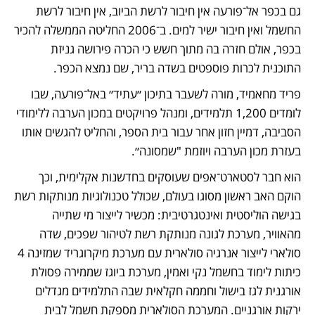
גם בכפר אל־פורעה אין חיבור לרשת הביוב, אין חיבור לרשת 
החשמל ואין חיבור ישיר למים. ב־2006 החליטה הממשלה להכיר 
בכפר, אולם חזרה בה מתוך חשש כי הכרה פירושה גניזת 
התוכנית לכרות פוספטים בשדה בריר, שם נמצא הכפר. 
פריד מחאמיד, מורה לשעבר בתיכון ״עתיד״ באל־פורעה, שבו 
לומדים 1,200 תלמידים, ומנהל פרויקטים במכון הערבה ללימודי 
הסביבה, דמיין חזון אחר עבור בית הספר, והחליט להגשים אותו 
בעזרת מכון הערבה ויוזמת "שמסונה״. 
הוא חבר לסטארט־אפים שעוסקים בחדשנות אקלימית, וכך 
הוקם האב ראשון מסוגו בעולם, שכולל טכנולוגיות מנותקות רשת 
בגישה הוליסטית ואינטגרטיבית: מכשיר לייצור מי שתייה 
מהאוויר, מערכת לגונה מנותקת רשת לטיהור שפכים, שדה 
סולארי לייצור אנרגיה סולארית עם מערכת מיקרוגריד שמזינה 4 
כיתות לימוד בחשמל נקי ואמין, מערכת ביוגז שממירה פסולת 
אורגנית לגז בישול וחממה חקלאית שבה התלמידים מגדלים 
ירקות אורגניים. המערכת הסולארית מספקת חשמל לבית 