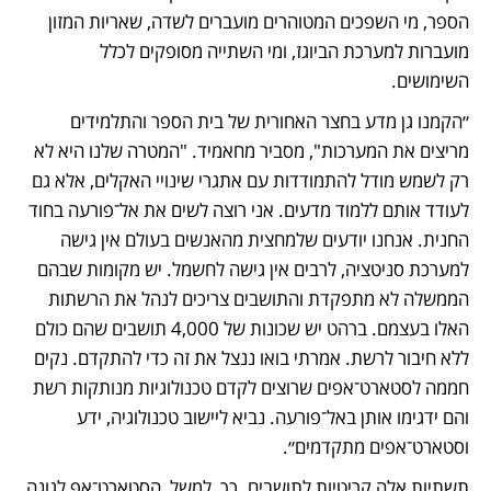
הספר, מי השפכים המטוהרים מועברים לשדה, שאריות המזון 
מועברות למערכת הביוגז, ומי השתייה מסופקים לכלל 
השימושים.
״הקמנו גן מדע בחצר האחורית של בית הספר והתלמידים 
מריצים את המערכות", מסביר מחאמיד. "המטרה שלנו היא לא 
רק לשמש מודל להתמודדות עם אתגרי שינויי האקלים, אלא גם 
לעודד אותם ללמוד מדעים. אני רוצה לשים את אל־פורעה בחוד 
החנית. אנחנו יודעים שלמחצית מהאנשים בעולם אין גישה 
למערכת סניטציה, לרבים אין גישה לחשמל. יש מקומות שבהם 
הממשלה לא מתפקדת והתושבים צריכים לנהל את הרשתות 
האלו בעצמם. ברהט יש שכונות של 4,000 תושבים שהם כולם 
ללא חיבור לרשת. אמרתי בואו ננצל את זה כדי להתקדם. נקים 
חממה לסטארט־אפים שרוצים לקדם טכנולוגיות מנותקות רשת 
והם ידגימו אותן באל־פורעה. נביא ליישוב טכנולוגיה, ידע 
וסטארט־אפים מתקדמים״.
תשתיות אלה קריטיות לתושבים. כך, למשל, הסטארט־אפ לגונה 