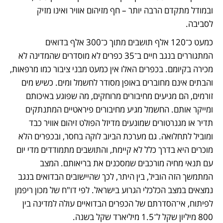
ובמודל מתקדם הרבה יותר – חף מזיהום אוויר ואינו מזיק 
לסביבה.
כמעט כ־120 אלף תושבים מתוך כ־300 אלף בדואים 
המתגוררים בנגב חיים ב־35 כפרים לא מוסדרים שהמדינה לא 
מכירה בקיומם. בכפרים האלו אין כמעט מבני ציבור כמו מרפאות, 
והבתים אינם מחוברים באופן מסודר לחשמל ומים. כשיש מים 
זורמים, הם מגיעים מחיבורים מרוחקים, מה שפוגע באיכותם 
ומייקר אותם. החשמל מגיע מחיבורים פיראטיים המתנתקים 
תדיר או מגנרטורים שמונעים מדיזל הפולט זיהום אוויר כבד 
ומוביל לתחלואה. גם מערכת הביוב לוקה בחסר, ובכפרים הלא 
מוכרים היא בדרך כלל לא קיימת, והתושבים מתמודדים מדי יום 
עם תנאי מחיה מורכבים שמסכנים את בריאותם. המצב 
המתמשך הזה הוביל, בין היתר, לכך שהיישובים הבדואים בנגב 
נמצאים במצב הכלכלי הגרוע בישראל. לפי דו"ח של מכון ריפמן 
לפיתוח, אי־הסדרתם של הכפרים הבדואיים עולה למדינה בין 
800 מיליון שקל ל־1.5 מיליארד שקל בשנה. 