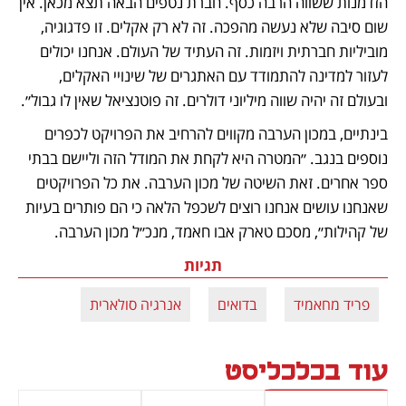
הזדמנות ששווה הרבה כסף. חברת נטפים הבאה תצא מכאן. אין 
שום סיבה שלא נעשה מהפכה. זה לא רק אקלים. זו פדגוגיה, 
מוביליות חברתית ויזמות. זה העתיד של העולם. אנחנו יכולים 
לעזור למדינה להתמודד עם האתגרים של שינויי האקלים, 
ובעולם זה יהיה שווה מיליוני דולרים. זה פוטנציאל שאין לו גבול״.
בינתיים, במכון הערבה מקווים להרחיב את הפרויקט לכפרים 
נוספים בנגב. ״המטרה היא לקחת את המודל הזה וליישם בבתי 
ספר אחרים. זאת השיטה של מכון הערבה. את כל הפרויקטים 
שאנחנו עושים אנחנו רוצים לשכפל הלאה כי הם פותרים בעיות 
של קהילות״, מסכם טארק אבו חאמד, מנכ״ל מכון הערבה.
תגיות
פריד מחאמיד
בדואים
אנרגיה סולארית
עוד בכלכליסט