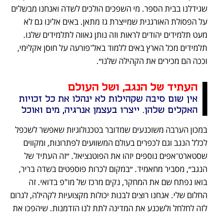
שגידלנו בבית הספר. מי השפכים הולכים לשדה ואנחנו מבשלים 
על הפסולת האורגנית שמייצרת גז מתאן. באים אלינו גם לא 
מעט תלמידים יהודים לראות וזה נותן גאווה לתלמידים שלנו. 
תלמידים מכל הארץ באים ללמוד באל־פורעה על חוסן אקלימי, 
וככה הם מכירים את הקהילה שלנו״.
העתיד של הנגב, ושל העולם
אין שום סיבה שקהילות לא ינהלו את כל זכויות 
האקלים שלהן. ייצרו בעצמן אנרגיה, מים ואוכל
במכון הערבה משוכנעים שמדובר בטכנולוגיות שאפשר לשכפל 
לכלל הנגב וגם לכפרים בעולם המשוועים לפתרונות, ומקווים 
שסטארט־אפים נוספים יזהו את הפוטנציאל. ״זה העתיד של 
הנגב״, מסביר מחאמיד. ״במקום לכרות פוספטים בשדה בריר, 
בואו נפתח שם את המחקר, נקים מרכז של מו"פ בדואי. זה 
החלום שלי. אנחנו רוצים לבנות יכולות מקצועיות לקהילה, לגרום 
לזה לחלחל ולשכנע את המדינה לתת לנו הזדמנות. שיהפכו את 