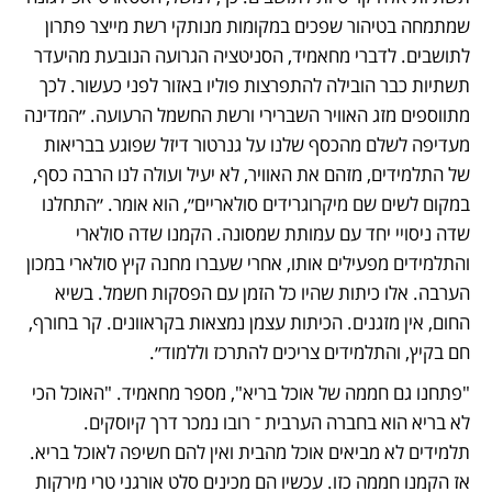
שמתמחה בטיהור שפכים במקומות מנותקי רשת מייצר פתרון 
לתושבים. לדברי מחאמיד, הסניטציה הגרועה הנובעת מהיעדר 
תשתיות כבר הובילה להתפרצות פוליו באזור לפני כעשור. לכך 
מתווספים מזג האוויר השברירי ורשת החשמל הרעועה. ״המדינה 
מעדיפה לשלם מהכסף שלנו על גנרטור דיזל שפוגע בבריאות 
של התלמידים, מזהם את האוויר, לא יעיל ועולה לנו הרבה כסף, 
במקום לשים שם מיקרוגרידים סולאריים״, הוא אומר. ״התחלנו 
שדה ניסויי יחד עם עמותת שמסונה. הקמנו שדה סולארי 
והתלמידים מפעילים אותו, אחרי שעברו מחנה קיץ סולארי במכון 
הערבה. אלו כיתות שהיו כל הזמן עם הפסקות חשמל. בשיא 
החום, אין מזגנים. הכיתות עצמן נמצאות בקראוונים. קר בחורף, 
חם בקיץ, והתלמידים צריכים להתרכז וללמוד״.
"פתחנו גם חממה של אוכל בריא", מספר מחאמיד. "האוכל הכי 
לא בריא הוא בחברה הערבית ־ רובו נמכר דרך קיוסקים. 
תלמידים לא מביאים אוכל מהבית ואין להם חשיפה לאוכל בריא. 
אז הקמנו חממה כזו. עכשיו הם מכינים סלט אורגני טרי מירקות 