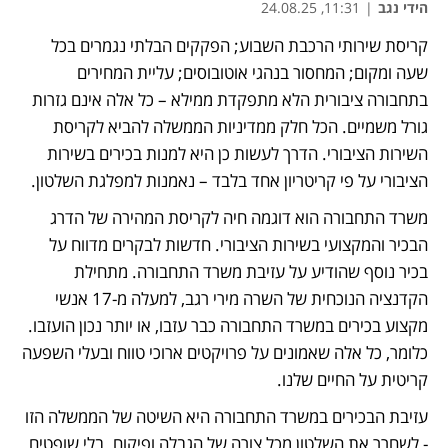
הידי נגב
|
11:31, 24.08.25
קריסת שירותי הרכבת השבוע; הפקקים הבלתי נגמרים בכל 
שעה ומקום; המחסור בנהגי אוטובוסים; עליית המחירים 
בתחבורה ציבורית הלא מתפקדת ממילא – כל אלה אינם גזרות 
גורל משמיים. הכל חלק ממדיניות הממשלה להביא לקריסת 
השירות הציבורי. הדרך לעשות כן היא למנות בכירים בשירות 
הציבורי על פי קריטריון אחד בלבד – נאמנות למפלגת השלטון.
משרד התחבורה הוא דוגמה חיה לקריסת המהירה של הדרג 
הבכיר והמקצועי בשירות הציבורי. חדשות לבקרים מדווח על 
בכיר נוסף שהודיע על עזיבת משרד התחבורה. מתחילת 
הקדנציה הנוכחית של השרה מירי רגב, למעלה מ-17 אנשי 
מקצוע בכירים במשרד התחבורה כבר עזבו, או יותר נכון הועזבו. 
כלומר, כל אלה שאמונים על פרויקטים ארוכי טווח ובעלי השפעה 
קריטית על החיים שלנו. 
עזיבת הבכירים במשרד התחבורה היא השיטה של הממשלה הזו 
- לשחרר את השלטון מכל צורה של הגבלה ופיקוח. בלי שופטים, 