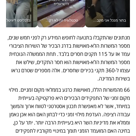
בתור מנכל אני מקבל מאות החלטות ביום, וה- Galaxy Z Fold8 Ultra עוזר לי לחתוך אותן מהר יותר_v
טכנולוגיה זה לא רק בהייטק: גם תעשיית המזון הישראלית מאמצת כלי AI, אוטומציה וניתוח דאטה בזמן אמת
כלכליסט דיגיטל
מנתונים שהתקבלו בתנועה לחופש המידע רק לפני חמש שנים, 
מספר המשרות הלא-מאוישות בדרג הבכיר של השירות הציבורי 
עמד אז על 115 תקנים חסרים בלבד. תחת הממשלה הנוכחית 
מספר המשרות הלא-מאוישות הוא חסר התקדים, שילש את 
עצמו ל-360 תקני בכירים שחסרים. אלה מספרים שטרם נראו 
בשירות המדינה.
66 מהמשרות הללו, מאוישות כרגע בממלאי מקום זמניים. מילוי 
מקום זמני של התפקידים הבכירים היא פרקטיקה בעייתית 
במיוחד, אשר לא מאפשרת תכנון אסטרטגי לטווח ארוך והמשך 
עבודה רציפה. העדפת מילוי זמני כדי לבחון האם הוא אכן נאמן 
וממלא את מדיניות השר היא בעייתית הרבה יותר. יתר על כן, 
בחינה האם המועמד הזמני תומך במינויי מקורביו לתפקידים 