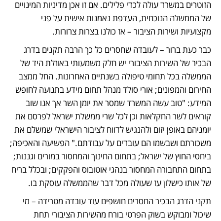
הזוטרים במשרד עולה לכדי פלילים. אם זו אכן מדיניות המינויים 
של הממשלה הנוכחית, העדפת נאמנות אישית על פני 
מקצועיות ושירות הציבור – אז כולנו בצרות צרורות. 
כבר כעת ברור – לעובדה שחסרים כל כך הרבה תקנים בדרג 
הבכיר של השירות הציבורי יש חלק משמעותי באוזלת היד של 
הממשלה בכל תחומי טיפולה בשנתיים האחרונות. החל ממצב 
החירום והמפונים; אורי סולד מנהל תחום מידע בתנועה לחופש 
המידע: "טוב עשה המשרד שמסר את יומן השר אך אנו שוב 
קוראים לשר החקלאות וכן לכל שרי ממשלת ישראל לפרסם את 
יומניהם באופן יזום ולהנגיש לדווח לציבור הישראלי שמשלם את 
משכורתם ושבשמו הם עובדים על עבודתם." הפשיעה והאכיפה; 
ביחסי החוץ של ישראל; בתחום החינוך והמחסור במורים וגננות; 
בתחום התחבורה המחסור בנהגי אוטובוס והפקקים; ובכלל בריח 
של אותו כישלון עז שעולה מכל דבר שהממשלה עוסקת בו.
תקני הדרג הבכיר החסרים חושפים עוד עובדה מטרידה – מי 
שיכול ומבוקש בשוק הפרטי בורח מהשירות הציבורי תחת 