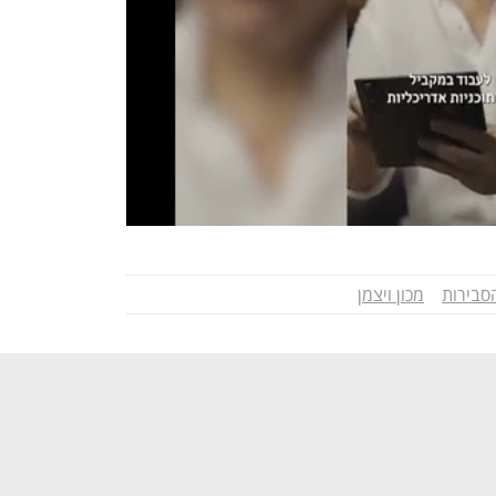
סבירות
מכון ויצמן