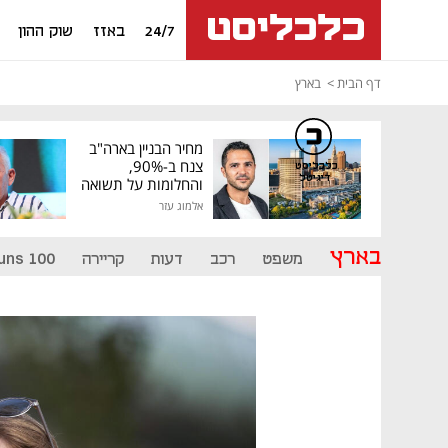
24/7
באזז
שוק ההון
דף הבית
בארץ
מחיר הבניין בארה"ב
צנח ב-90%,
כלכליסט
דיגיטל
והחלומות על תשואה
גבוהה התנפצו
אלמוג עזר
בארץ
משפט
רכב
דעות
קריירה
uns 100