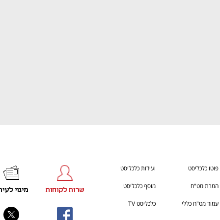
ענף במתח גבוה
מדברים כלכלה, עסקים ומה שב
פוטו כלכליסט
ועידות כלכליסט
המרת מט"ח
מוסף כלכליסט
שרות לקוחות
מינוי לעית
עמוד מט"ח כללי
כלכליסט TV