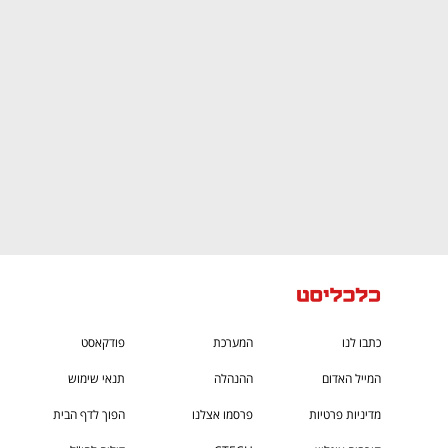
CTech – the
הבית של ההייטק הישראלי
כתבו לנו
המערכת
פודקאסט
המייל האדום
ההנהלה
תנאי שימוש
מדיניות פרטיות
פרסמו אצלנו
הפוך לדף הבית