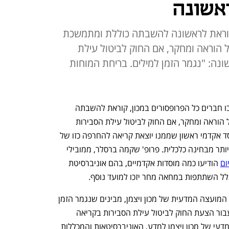
אשונה
קוראת לראשונה להשבתה כוללת ומתמשכת
הוראה ומחקר, אם החוק לביטול עילת
נה: "נגמר הזמן למילים. בריחת המוחות
המועצה המדעית של מכון ויצמן, הגוף שבו חברים כל הפרופסורים במכון, קוראת להשבתה 
הוראה ומחקר, אם החוק לביטול עילת הסבירות 
. מדובר במוסד אקדמי ראשון שממנו יוצאת קריאה להחרפה כזו של 
המאבק, והוא כנראה גם אחד החשובים ביותר מבחינה כלכלית. פרופ' שקמה ברסלר, ממובילי 
ום
 הודיעו כמה מוסדות אקדמיים, בהם אוניברסיטת 
לל השתתפות במחאה מחר יזכו למועד נוסף. 
בהודעה המועצה נאמר כי "אנו, רוב חברי המועצה המדעית של מכון ויצמן, מבינים שנגמר הזמן 
למילים והגיע הזמן למעשים. במידה שתעבור הצעת החוק לביטול עילת הסבירות בקריאה 
ראשונה בכנסת היום, אנו קוראים לסגל המדעי של מכון ויצמן למדע, האוניברסיטאות והמכללות 