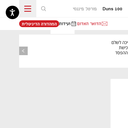
Duns 100
פורטל פיננסי
נפתח בכרטיסייה חדשה
הדואר האדום
ועידות
המהדורה הדיגיטלית
יכה לשלם
כישת
BASE: ההפסד
הרבעוני זינק ל-76