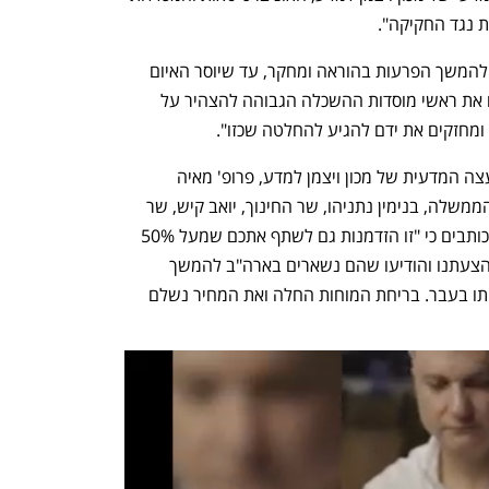
 נגד החקיקה".
עוד מדגישה המועצה כי "קיימת אפשרות להמשך הפרעות בהוראה ומחקר, עד שיוסר האיום 
של חקיקה זו מסדר היום. אנו גם מעודדים את ראשי מוסדות ההשכלה הגבוהה להצהיר על 
מחזקים את ידם להגיע להחלטה שכזו".
האזהרה נכללת במכתב ששלחו יו"ר המועצה המדעית של מכון ויצמן למדע, פרופ' מאיה 
שולדינר, וסגנה, פרופ' ניר דוידזון, לראש הממשלה, בנימין נתניהו, שר החינוך, יואב קיש, שר 
המשפטים, יריב לוין, ובכירים נוספים. הם כותבים כי "זו הזדמנות גם לשתף אתכם שמעל 50% 
מהמדענים שרצינו לקלוט השנה סירבו להצעתנו והודיעו שהם נשארים בארה"ב להמשך 
המחקר שלהם. זהו אחוז שלא ראינו שכמותו בעבר. בריחת המוחות החלה ואת המחיר נשלם 