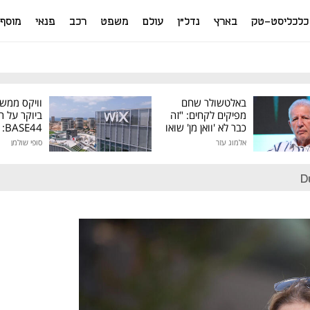
כלכליסט-טק
בארץ
נדל"ן
עולם
משפט
רכב
פנאי
מוסף
באלטשולר שחם
וויקס ממש
מפיקים לקחים: "זה
ביוקר על ר
כבר לא 'וואן מן' שואו
44
של גילעד"
אלמוג עזר
סופי שולמן
מיליון דולר
D