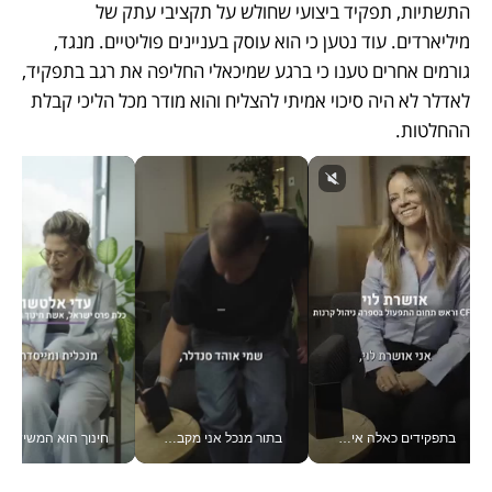
התשתיות, תפקיד ביצועי שחולש על תקציבי עתק של 
מיליארדים. עוד נטען כי הוא עוסק בעניינים פוליטיים. מנגד, 
גורמים אחרים טענו כי ברגע שמיכאלי החליפה את רגב בתפקיד, 
לאדלר לא היה סיכוי אמיתי להצליח והוא מודר מכל הליכי קבלת 
ההחלטות.
בתפקידים כאלה אי אפשר לחכות: אושרת לוי מניעה השקעות ענק מהטלפון_v
בתור מנכל אני מקבל מאות החלטות ביום, וה- Galaxy Z Fold8 Ultra עוזר לי לחתוך אותן מהר יותר_v
חינוך הוא המש