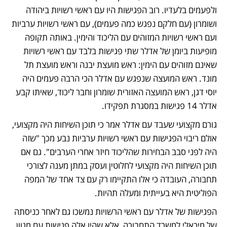
ולפעמים בלעדיו. רוב הפגישות היו עם ראשי רשויות ביהודה 
ושומרון (עם חלקם נפגש כמה פעמים), עם ראשי רשויות ערביות 
ועם ראשי רשויות המזוהים עם הליכוד והימין. באותה תקופה 
מופיעות ביומן של אדלר שתי פגישות בלבד עם ראשי רשויות 
שאינם מזוהים עם הימין: ראש מועצת יבנה וראש מועצת תל 
מונד. ראש המועצה שנפגש עם אדלר הכי הרבה פעמים היה 
יוסי דגן, ראש המועצה האזורית שומרון וחבר ליכוד, שאיתו קבע 
אדלר 14 פגישות במסגרת תפקידו.
גורם מקצועי שעבד עם אדלר אמר כי תוכן השיחות היה מקצועי, 
אולם ריבוי הפגישות עם ראשי רשויות ערביות נבע מכך "שזה 
היה לפני סבב הבחירות שהליכוד חיזר אחרי הערבים". גם אם 
תוכן השיחות היה מקצועי לחלוטין ועסק במתן מענה לצורכי 
תחבורה, העובדה כי אלו התקיימו רק עם צד אחד של המפה 
הפוליטית היא בעייתית ומעלה תהיות.
הפגישות של אדלר עם ראשי הרשויות נמשכו גם לאחר כניסתה 
של מיכאלי למשרד התחבורה, אלא שהיו אלה פגישות עם מגוון 