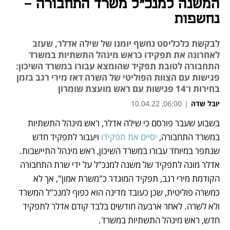
המשנה למנכ"ל משרד התחבורה -
נחשפות
לבקשת כלכליסט נחשף יומנו של שילה אדלר, שעזב
לאחרונה את תפקידו כראש מינהל התשתיות במשרד
התחבורה לטובת תפקיד שהומצא עבורו במשרד השיכון:
פגישות עם הצוות הפוליטי של השרה דאז מירי רגב בזמן
בחירות ו־14 פגישות עם ראש מועצת שומרון
יובל שדה
|
06:00, 10.04.22
בשבוע שעבר פורסם כי שילה אדלר, ראש מינהל התשתיות 
נפתח בכרטיסייה חדשה
נפתח בכרטיסייה חדשה
נפתח בכרטיסייה חדשה
נפתח בכרטיסייה חדשה
במשרד התחבורה, 
יסיים את תפקידו 
ויעבור לתפקיד חדש 
שנתפר במיוחד עבורו במשרד השיכון, ראש מינהל התיישבות. 
אדלר מונה לתפקיד של משנה למנכ"ל על ידי שרת התחבורה 
הקודמת מירי רגב, תפקיד המוגדר כ"משרת אמון", אך לא 
כמשרה פוליטית, שכן כעובד מדינה הוא כפוף למנכ"ל המשרד 
ולא לשרה. לאחר ארבעה חודשים בלבד קודם אדלר לתפקיד 
חדש, ראש מינהל התשתיות במשרד.