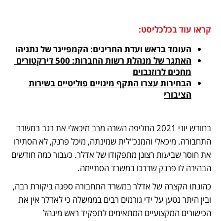
קראו עוד בכלכליסט:
העומד בראש ועדת החריגים: הקמפיינר של נתניהו
האתגר של מנהלת רשות החברות: 500 דירקטורים 
מחכים לרוזנבוים
הבחירות עצרו התקף מינויים פוליטיים בשירות 
הציבורי
בחודש יוני 2021 החליפה השרה מרב מיכאלי את רגב במשרד 
התחבורה. מיכאלי והמנכ"לית שמינתה, מיכל פרנק, לא הסתירו 
את חוסר שביעות רצונן מתפקודו של אדלר. כעבור כמה חודשים 
הבהירה לו פרנק שדרכו במשרד הסתיימה.
כהונתו הקצרה של אדלר במשרד התחבורה ספגה ביקורת רבה, 
ובין היתר נטען על ידי גורמים רבים בממשלה כי לאדלר אין את 
הכישורים המקצועיים המתאימים לתפקיד ראש מינהל 