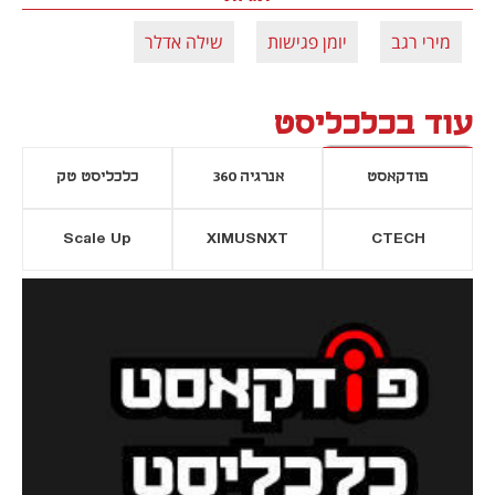
מירי רגב
יומן פגישות
שילה אדלר
עוד בכלכליסט
פודקאסט
אנרגיה 360
כלכליסט טק
Scale Up
XIMUSNXT
CTECH
יסייה חדשה
נפתח בכרטיסייה חדשה