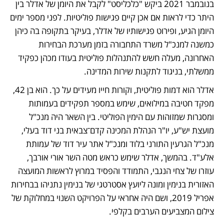
בנובמבר 2021 ביקש "כלכליסט" לקבל את היומן של אדלר בין 
היתר כדי לראות אם אכן קיים פגישות פוליטיות. לפני מספר ימים 
היומן הגיע, ופירוט פגישותיו של אדלר, בעיקר בתקופה בה כיהן 
כמשנה למנכ"ל משרד התחבורה בזמן מערכת הבחירות 
האחרונה, מעלה חשש להתנהלות פוליטית בעודו מכהן כפקיד 
ממשלתי, בניגוד לתקנות שירות המדינה.
אדלר הוא דמות פוליטית, וקורות חייו מעידים על כך. הוא בן 42, 
מפקד חטיבה במילואים, שימש במספר תפקידים בעמותות 
ומסגרות שמזוהות עם הימין הפוליטי. בין השאר היה מנכ"ל 
מועצת יש"ע, יו"ר הנהלת המכינה קדם־צבאית בני דוד בעלי, 
מנכ"ל הגרעין התורני בלוד ומנכ"ל אתר עיר דוד של עמותת 
אלע"ד. בהמשך, אדלר שימש כראש מטה השר אורי אורבך, 
עוזרו של צחי הנגבי, התמודד והפסיד במרוץ לראשות המועצה 
האזורית בנימין ומונה ליועץ אסטרטגי של בנימין נתניהו בבחירות 
אפריל 2019, ושם היה אחראי על הפרויקט השנוי במחלוקת של 
צילום המצביעים הערבים בקלפי.