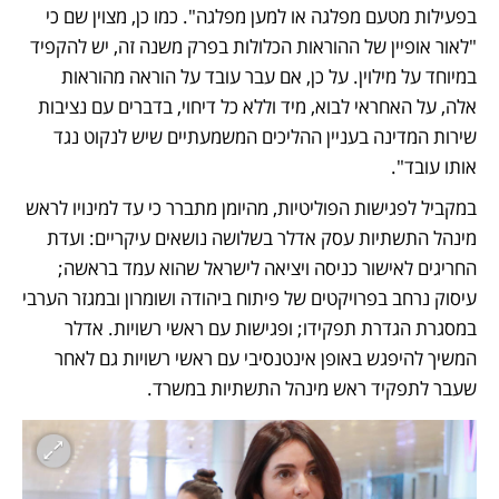
בפעילות מטעם מפלגה או למען מפלגה". כמו כן, מצוין שם כי 
"לאור אופיין של ההוראות הכלולות בפרק משנה זה, יש להקפיד 
במיוחד על מילוין. על כן, אם עבר עובד על הוראה מהוראות 
אלה, על האחראי לבוא, מיד וללא כל דיחוי, בדברים עם נציבות 
שירות המדינה בעניין ההליכים המשמעתיים שיש לנקוט נגד 
אותו עובד".
במקביל לפגישות הפוליטיות, מהיומן מתברר כי עד למינויו לראש 
מינהל התשתיות עסק אדלר בשלושה נושאים עיקריים: ועדת 
החריגים לאישור כניסה ויציאה לישראל שהוא עמד בראשה; 
עיסוק נרחב בפרויקטים של פיתוח ביהודה ושומרון ובמגזר הערבי 
במסגרת הגדרת תפקידו; ופגישות עם ראשי רשויות. אדלר 
המשיך להיפגש באופן אינטנסיבי עם ראשי רשויות גם לאחר 
שעבר לתפקיד ראש מינהל התשתיות במשרד.