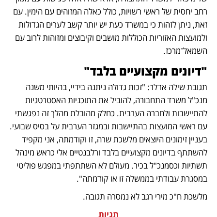
רחב יחסית של ראשי רשויות, כולל כאלה המזוהים עם הימין. עם 
זאת, ניתן לזהות כי במשרד כעת יש יותר קשב לערים הגדולות 
ולמועצות האזוריות הכוללות מושבים וקיבוצים ומזוהות לרוב עם 
השמאל־מרכז.
"דיונים מקצועיים בלבד"
תגובת שילה אדלר: "זכות גדולה ניתנה בידיי, בהיותי משנה 
מנכ"ל משרד התחבורה, להוביל את התוכניות האסטרטגיות 
להתיישבות ולחברה הערבית. כחלק מהובלת מהלך זה נפגשתי 
עם ראשי המועצות בהתיישבות ובמגזר הערבית על בסיס שבועי. 
בעניין זימונים היוצאים מלשכת שרה, זו וקודמתה, אני מקפיד 
להשתתף בדיונים מקצועיים בלבד ורלבנטיים אלי כראש מינהל 
תשתיות וכסמנכ"ל בכיר. מעולם לא השתתפתי במפגש פוליטי 
במסגרת עבודתי בממשלה זו או קודמתה".
מלשכת ח"כ מירי רגב לא נמסרה תגובה.
תגיות