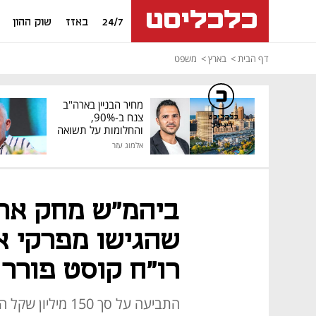
24/7
באזז
שוק ההון
דף הבית
בארץ
משפט
מחיר הבניין בארה"ב
צנח ב-90%,
כלכליסט
דיגיטל
והחלומות על תשואה
גבוהה התנפצו
אלמוג עזר
ביהמ"ש מחק את
שהגישו מפרקי א
רו"ח קוסט פורר 
התביעה על סך 150