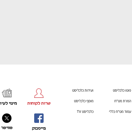
פוטו כלכליסט
ועידות כלכליסט
המרת מט"ח
מוסף כלכליסט
שרות לקוחות
מינוי לעית
עמוד מט"ח כללי
כלכליסט TV
טוויטר
פייסבוק