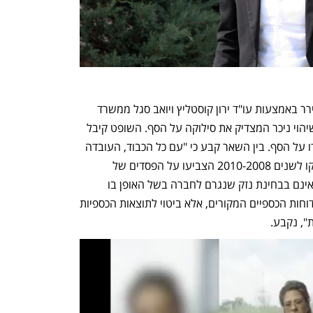
מנגד, טען משרד קוסט פורר גבאי את קסירר באמצעות עו"ד ירון קוסטליץ ויואב סגל ממשרד 
קוסטליץ כי התביעה התיישנה והוגשה בשיהוי ניכר המצדיק את סילוקה על הסף. השופט קיבל 
את בקשת משרד רו"ח לסלק התביעה נגדו על הסף. בין השאר קבע כי "עם כל הכבוד, העובדה 
שהדוחות הכספיים המתוקנים של אגרקסקו לשנים 2010-2008 הצביעו על הפסדים של 
החברה שבסופו של דבר גרמו לקריסתה, אינם בבחינת נזק שנגרם לחברה בשל האופן בו 
ביקרה המבקשת (פירמת רו"ח-ל.ד) את הדוחות הכספיים המקורים, אלא ביטוי לתוצאות הכספיות 
", נקבע.