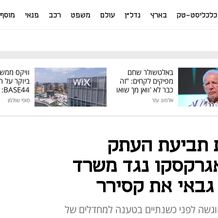
כלכליסט-טק
בארץ
נדל"ן
עולם
משפט
רכב
פנאי
מוסף
באלטשולר שחם
וויקס ממש
מפיקים לקחים: "זה
ביוקר על ר
כבר לא 'וואן מן' שואו
44
של גילעד"
אלמוג עזר
סופי שולמן
מיליון דולר
 תביעת העתק
גרקסקו נגד משרד
גבאי את קסירר
 מיליון שקל הוגשה לפני כשנתיים בטענה למחדלים של