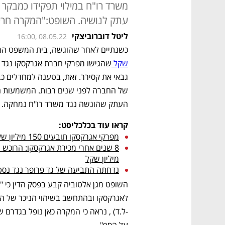
עתק לנושיה. השופט:"המקרה חריג
ליטל דוברוביצקי
16:00, 08.05.22
כשנתיים לאחר שהוגשה, בית המשפט המחו
שקל 
העתק שהוגשה נגד משרד רו"ח נמחקה.
קראו עוד בכלכליסט:
מפרקי אגרקסקו תובעים 150 מיליון שקל ממשרד רו"ח קוסט פורר גבאי את קסירר
מיליון שקל
נדחתה התביעה של גד פרופר נגד נסטלה: לא זכאי לק