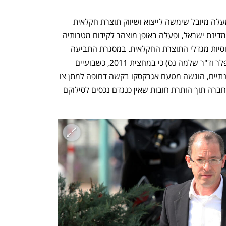
אגרקסקו הוקמה בשנת 1956, ובמשך למעלה מיובל שימשה לייצוא ושיווק תוצרת חקלאית 
ישראלית לחו"ל. אגרקסקו נשלטה על ידי מדינת ישראל, ופעלה באופן מוצהר לקידום מטרותיה 
הלאומיות של המדינה, לרבות סיוע לאוכלוסיות מגדלי התוצרת החקלאית. במסגרת התביעה 
נטען על ידי המפרקים (עו"ד ורו"ח אלי שפלר וד"ר שלמה נס) כי במחצית 2011, כשבועיים 
בלבד לאחר פרסום דוחותיה הכספיים השנתיים, הוגשה מטעם אגרקסקו בקשה דחופה למתן צו 
להקפאת הליכים, שסופה בקריסתה של החברה תוך הותרת חובות שאין כנגדם נכסים לסילוקם 