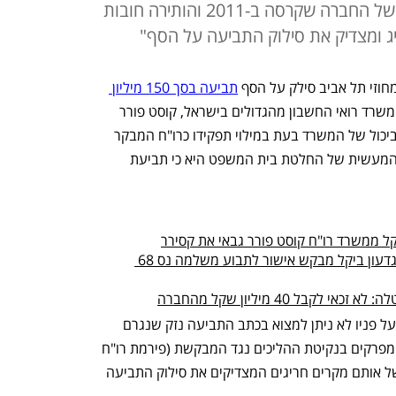
משרד רו"ח במילוי תפקידו כמבקר של החברה שקרסה ב-2011 והותירה חובות
 ומצדיק את סילוק התביעה על הסף"
זי תל אביב סילק על הסף 
תביעה בסך 150 מיליון 
שהגישו מפרקי חברת אגרקסקו נגד משרד רואי החשבון מהגדולים בישראל, קוסט פורר 
גבאי את קסירר. זאת, בטענה למחדלים כביכול של המשרד בעת במילוי תפקידו כרו"ח המבקר 
של החברה לפני שנים רבות. המשמעות המעשית של החלטת בית המשפט היא כי תביעת 
8 שנים אחרי מכירת אגרקסקו: הרוכש גדעון ביקל מבקש אישור לתבוע משלמה נס 68 
בל 40 מיליון שקל מהחברה
השופט מגן אלטוביה קבע בפסק הדין כי "על פניו לא ניתן למצוא בכתב התביעה נזק שנגרם 
לאגרקסקו ובהתחשב בשיהוי הניכר של המפרקים בנקיטת ההליכים נגד המבקשת (פירמת רו"ח 
-ל.ד) , נראה כי המקרה כאן נופל בגדרם של אותם מקרים חריגים המצדיקים את סילוק התביעה 