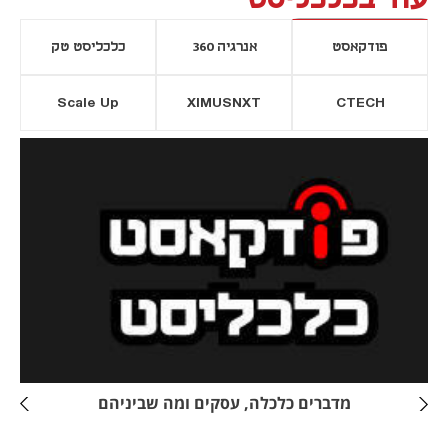
פודקאסט
אנרגיה 360
כלכליסט טק
Scale Up
XIMUSNXT
CTECH
יסייה חדשה
נפתח בכרטיסייה חדשה
מדברים כלכלה, עסקים ומה שביניהם