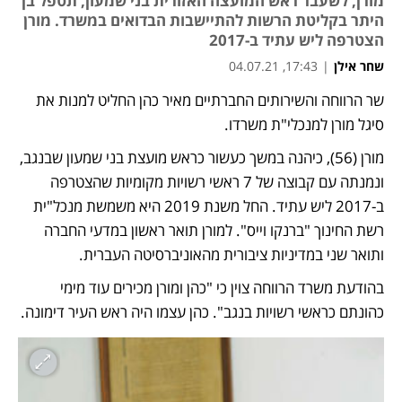
מורן, לשעבר ראש המועצה האזורית בני שמעון, תטפל בן
היתר בקליטת הרשות להתיישבות הבדואים במשרד. מורן
הצטרפה ליש עתיד ב-2017
שחר אילן
|
17:43, 04.07.21
שר הרווחה והשירותים החברתיים מאיר כהן החליט למנות את 
סיגל מורן למנכלי"ת משרדו. 
מורן (56), כיהנה במשך כעשור כראש מועצת בני שמעון שבנגב, 
ונמנתה עם קבוצה של 7 ראשי רשויות מקומיות שהצטרפה 
ב-2017 ליש עתיד. החל משנת 2019 היא משמשת מנכל"ית 
רשת החינוך "ברנקו וייס". למורן תואר ראשון במדעי החברה 
ותואר שני במדיניות ציבורית מהאוניברסיטה העברית.
בהודעת משרד הרווחה צוין כי "כהן ומורן מכירים עוד מימי 
כהונתם כראשי רשויות בנגב". כהן עצמו היה ראש העיר דימונה. 