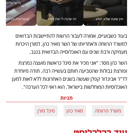
אין שעה שלא התעסקתי במשבר - טל אלכסנדרוביץ’ שגב מנהלת משברים תקשורתיים מכל מקום עם ה- Galaxy Z Fold8 Ultra שלה_v
זה שינה לי את החיים: איך עידו איז'ק הופך את הסמארטפון לכלי צילום מקצועי_v
טכנולוגיה זה לא רק בהייטק: גם תעשיי
בעוד כשבועיים, אמורה לעבור הרשות להתיישבות הבדואים 
למשרד הרווחה ולאחריותו של השר מאיר כהן. למורן היכרות 
מעמיקה ורבת שנים עם האוכלוסייה הבדואית בנגב. 
השר כהן מסר: "אני מכיר את סיגל כראשת מועצה נמרצת 
ופורצת גבולות שהטביעה חותם בעשייה רבה. תודה מיוחדת 
לד"ר אביגדור קפלן שעשה בשנים האחרונות ללא לאות למען 
האוכלוסיות המוחלשות בישראל. הוא ראוי לכל הערכה".
תגיות
משרד הרווחה
מאיר כהן
סיגל מורן
עוד בכלכליסט