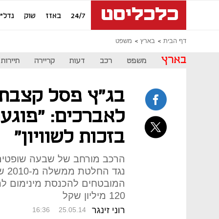
24/7
באזז
שוק
נדל"ן
דף הבית
בארץ
משפט
בארץ
משפט
רכב
דעות
קריירה
תיירות
בג"ץ פסל קצבת
לאברכים: "פוגעת
בזכות לשוויון"
הרכב מורחב של שבעה שופטים
נגד
120 מיליון שקל
רוני זינגר
16:36
25.05.14