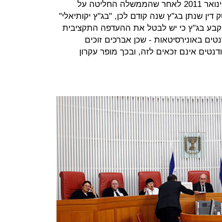
העליון אשר גרוניס. העתירה הוגשה בינואר 2011 לאחר שהממשלה החליטה על
ין שנתן בג"ץ שנה קודם לכן, "בג"ץ יקותיאלי"
 קבע בג"ץ כי יש לבטל את ההעדפה התקציבית
טים באונירסיטאות - שכן אברכים זוכים
ים אינם זכאים לזה, ובכך מופר עקרון