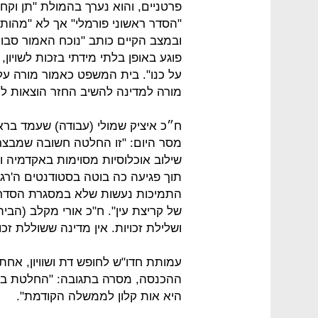
פרטניים, והוא נערך בהמולת "תן וקח
"הסדר ראשוני פורמלי" אך לא "מהות
ובמצב הקיים כותב "נוכח האמור סב
פוגע באופן בלתי מידתי בזכות לשויון, 
מורה למדינה להשיב החזר הוצאות לע
ח״כ איציק שמולי (עבודה) שעמד ב
מסר היום: "זו החלטה חשובה שמבצרת 
שילוב אוכלוסיות מסוימות באקדמיה 
תוך פגיעה כה בוטה בסטודנטים ה'רג
התמיכות נעשות שלא במסגרת הסדרים
של קריצת עין". ח"כ אורי מקלב (הבי
ושלילת זכויות. אין מדינה ששוללת זכו
עמותת חדו"ש לחופש דת ושוויון, אח
ההכנסה, מסרה בתגובה: "החלטת בג
היא אות קלון לממשלה הקודמת".