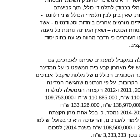
שר "היא ממשיכה להעניק תשלומי הבטחת
לי בכבוד) לתלמידי כולל, תוך קביעתם
שאין בינן לבין תלמידי הכולל שוני רלוונטי -
דים מזרמים אחרים ביהדות וסטודנטים - אשר
הבטחת הכנסה – ושאין המדינה נותנת כל מענה
ו העותרים כי הדבר מהווה פגיעה בחוק יסוד:
ציב.
 במקביל למענקים שניתנו לאברכים, גם
ש יולי האחרון קבע בית המשפט כי על המדינה
ר הסכומים הכוללים של מלגות שיקבלו אברכים
הקרובות. על פי הנתונים שהגישה המדינה
חודש לאחר מכן עלה כי כי בשנים 2010, 2011 ו-2012 הקצתה הממשלה למלגות
לימוד לאברכים סכומים של 110,862,000 ש"ח, 110,885,000 ש"ח ו-109,753,000
ש"ח, בהתאמה, אולם בפועל שולמו 138,970,000 ש"ח, 133,126,000 ש"ח
ו-127,383,000 ש"ח. באשר לשנים 2014-2013 נמסר, כי בכל אחת מהן הקצתה
10 ש"ח למלגות לימוד לאברכים, וההערכה היא כי בפועל ישולמו
סך של 120,000,000 ש"ח בשנת 2013, ו-108,500,000 ש"ח בשנת 2014; לסכום