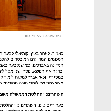
בית המשפט העליון (ארכיון)
כאמור, לאחר בג"ץ יקותיאלי קבעה
הסכומים המדויקים המובטחים להכנס
המדינה באברכים, כפי שנקבעה באמצ
ובדקה את הנושא, נוסחו שני מסלולי
במסגרתו זכאי אברך למלגת לימוד לח
מצומצמת של לומדי תורה מסורים" ש
העותרים: "החלטת הממשלה משמר
בעתירתם טענו העותרים כי "החלט