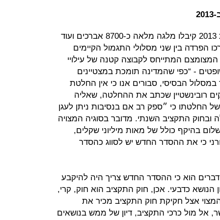
באשר להיקף הזכאים נמסר כי בשנת 2013 קיבלו מלגה מלאה כ-8700 אברכים ועוד
רכו הפרדה בין שני מסלולי התגמול הקיימים
המצומצם המתייחס לקבוצה קטנה של עילויי
פטים - “כפי שהמדינה תומכת במצטיינים
במסלול הבסיסי, סבורים אנו כי אין החלטת
ים רובינשטיין שכתב את ההחלטה, שאליה
של החלטתו כי ״ספק רב אם בנסיבות ניתן לעגן
חוק התקציב השנתי. מדובר בסוגיה המצויה
לום בהיקף כולל של מאות מיליוני שקלים,
רני כי את ההסדר החדש יש לסווג כהסדר
 הדברים הוא כי ההסדר החדש צריך היה להיקבע
נושא כדבעי. אכן, חוק התקציב הוא חוק, קרי,
המצוי אצל חקיקת חוק התקציב מכיר את
, אל מול כרכי התקציב, דיון של ממש בנושאים