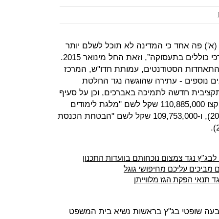
(א') פה אחד כי המדינה לא תוכל לשלם יותר
"מלגת לימודים ועידוד השתלבות אברכי כוללים בתעסוקה”, וזאת החל מינואר 2015.
התאחדות הסטודנטים, עמותת חדו"ש, המרכז
ונים נוספים - עתירה שהוגשה נגד החלטת
יגנה תקנה תקציבית חדשה לתמיכה באברכים, וכן על סעיף
בחוק התקציב 2011 ו-2012, בגדרו הוקצו 110,885,000 שקל לשם "מלגת לימודים
לאברכים הלומדים בכולל" (בשנת 2011), ו-109,753,000 שקל לשם "הבטחת הכנסת
לבג"ץ נגד צמצום נוכחותם בוועדות התכנון
ם מביכים עליכם מחיפושי גוגל
ד תנאי הפקת הגז מלווייתן
עה שופטי בג"ץ בראשות נשיא בית המשפט