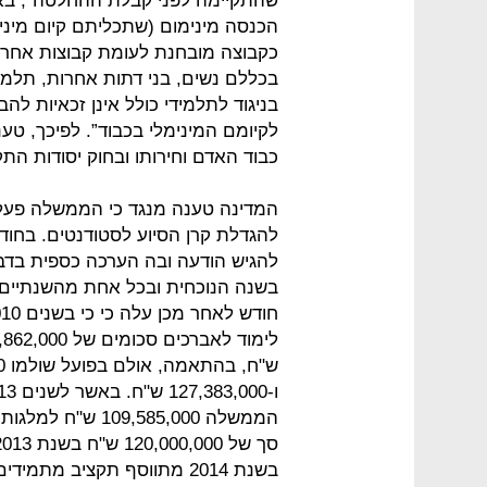
שהתקיימה לפני קבלת ההחלטה", בא
הכנסה מינימום (שתכליתם קיום מינימ
כקבוצה מובחנת לעומת קבוצות אחרות, 
בכללם נשים, בני דתות אחרות, תלמי
בניגוד לתלמידי כולל אינן זכאיות ל
לקיומם המינימלי בכבוד”. לפיכך, טענ
כבוד האדם וחירותו ובחוק יסודות התק
המדינה טענה מנגד כי הממשלה פעלה
להגדלת קרן הסיוע לסטודנטים. בחוד
להגיש הודעה ובה הערכה כספית בדב
בשנה הנוכחית ובכל אחת מהשנתיים 
הממשלה 9,585,000
בשנת 2014 מתווסף תקציב מתמידים בסך 3,333,333 ש”ח.