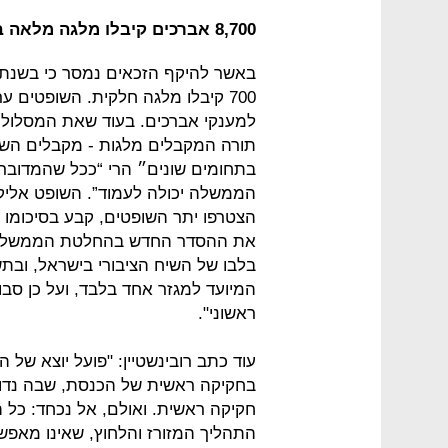
8,700 אברכים קיבלו מלגה מלאה ב-2013
700 קיבלו מלגה חלקית. השופטים ע
למענקי אברכים. בעוד שאת המסלול 
תורה המקבלים מלגות - מקבלים השו
בתחומים שונים״ הרי “ככל שהמדובר 
הממשלה יכולה לעמוד”. השופט אליק
הצטרפו יתר השופטים, קבע בסיכומו 
את ההסדר החדש בהחלטת הממשלה וב
בלבו של השיח הציבורי בישראל, ובתש
המיועד למגזר אחד בלבד, ועל כן סבו
ראשוני".
עוד כתב רובינשטיין: "פועל יוצא של
בחקיקה ראשית של הכנסת, שבה נדון ה
חקיקה ראשית. ואולם, אל נכחד: כל 
התהליך המזורז והלחוץ, שאינו מאפשר