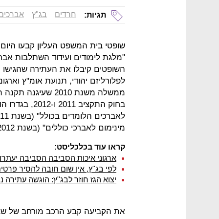
חרדים
בג"ץ
אברכים
תגיות:
שופטי בית המשפט העליון קבעו היום 
השופטים קיבלו את העתירה שהגישו 
לפלורליזם יהודי, תנועת אומ"ץ וארג
ממשלה משנת 2010 שע
מינימום לאברכי כוללים" (בשנת 2012).
קראו עוד בכלכליסט:
ארגוני איכות הסביבה הסביבה יעתרו 
לפי בג"ץ, אין שום חובה להסיר פרטי
יצוא הגז חוזר לבג"ץ: הוגשה עתירה נג
את הקביעה קבע הרכב מורחב של שב