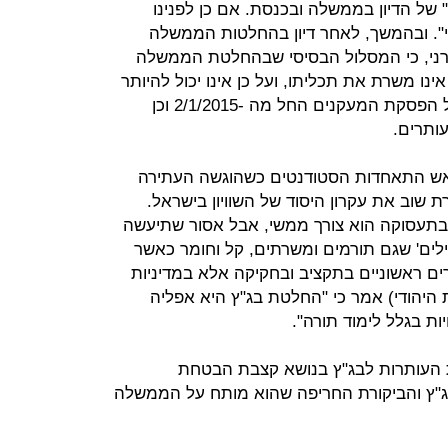
" של הדיון בממשלה ובכנסת. אם כן לפנינו
י". ובהמשך, לאחר דיון בהחלטות הממשלה
ורני, כי המסלול הבסיסי שבהחלטת הממשלה
אינו משרת את תכליתו, ועל כן אינו יכול להיותר
על כנו". בית המשפט כאמור מורה על הפסקת המעקנים החל מה -2/1/2015 וכן
ותרים.
ראש התאחדות הסטודנטים כשהוגשה העתירה
שוב את עקרון היסוד של השוויון בישראל.
ובתעסוקה הוא צורך ממשי, אבל אסור שתיעשה
ילים' שגם תורמים ומשרתים, קל וחומר כאשר
 ראשוניים בתקציב ובחקיקה אלא במדיניות
ת היהודי) אמר כי "החלטת בג"ץ היא אפליה
יות בגלל לימוד תורה".
ת העותרות לבג"ץ בנושא קצבת הבטחת
"ץ והביקורת החריפה שהוא מותח על הממשלה