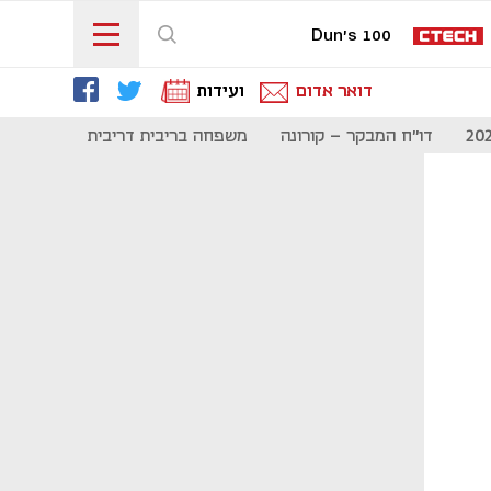
Dun's 100
דואר אדום
ועידות
דו"ח המבקר - קורונה
משפחה בריבית דריבית
תקשורת