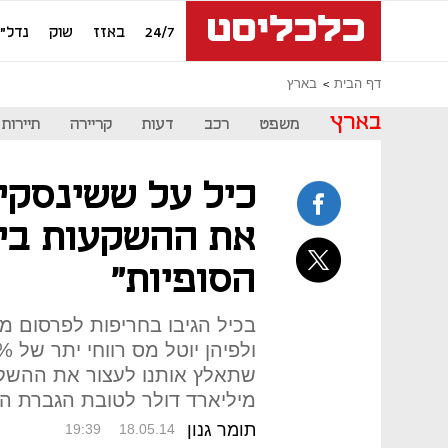
24/7
באזז
שוק
נדל"ן
דף הבית
בארץ
בארץ
משפט
רכב
דעות
קריירה
תיירות
כיל על ששינסקי:
את ההשקעות בי
הסופיות"
בכיל הגיבו בחריפות לפרסום מ
שתאלץ אותנו לעצור את ההשקע
מיליארד דולר לטובת הגברת הפ
תומר גנון
19:39
18.05.14