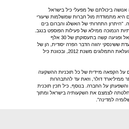
 אנושה ביכולתם של מפעלי כיל בישראל
ם היא מתמודדת מול חברות שמשלמות שיעורי
. "היתרון התחרותי של האשלג והברום בים
ות הנמוכה ממילא של פעילות הפוספט בנגב.
המשמעות - צמצום פעילות כיל בישראל ופגיעה קשה בתעסוקתן של 30 אלף
ת ששינסקי יהווה הדבר הפרה יסודית, הן של
הסכם הזיכיון, והן של הסכם הקציר והעלאת התמלוגים משנת 2012, ובכוונת כיל
ם על הקפאה מיידית של כל תוכניות ההשקעה
 ממיליארד דולר, וזאת עד להתבהרות
השפעתן על החברה. בנוסף, כיל תכין תוכנית
החלטתה לצמצם את השקעותיה בישראל ומתוך
ומיה למדינה".