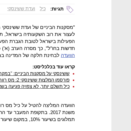
כיל
ועדת ששינסקי
תגיות:
"מסקנות הביניים של ועדת ששינסקי 
לעצור את רוב השקעותיה בישראל, ת
הפעילות בישראל לטובת הגברת הפעי
חדשות בחו"ל", כך מסרה הערב (א') כ
הוועדה
לבחינת חלקה של המדינה במש
קראו עוד בכלכליסט:
ששינסקי על מסקנות הביניים: "במקרה 
פורסמו המלצות ששינסקי 2: מס רווחי יתר בשיעור 42% יוטל על כיל
כיל תשלם יותר, לא צפויה פגיעה בש
משנת 2017. בתקופת המעבר ע
תמלוגים בשיעור 10%, במקום שיעור משתנה של 2%-10% - תלוי במשאב.