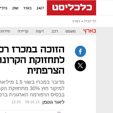
24/7
באזז
שוק
נדל"ן
דף הבית
בארץ
בארץ
משפט
רכב
דעות
קריירה
תיירות
הזוכה במכרז רכ
לתחזוקת הקרונו
הצרפתית
מדובר במכרז
למיקור חוץ 30% מת
בבסיס הרפורמה הארגונית ברכ
ליאור גוטמן
12:33
09.10.13