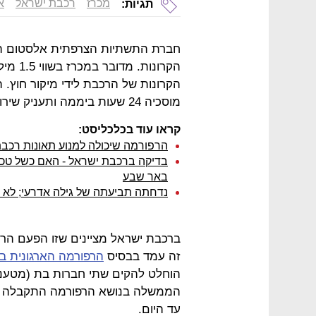
מכרז
רכבת ישראל
א
תגיות:
חברת התשתיות הצרפתית אלסטום הי
הקרונות של הרכבת לידי מיקור חוץ.
מוסכיה 24 שעות ביממה ותעניק שירותי תיקונים וטיפולים במשך 15 שנה.
קראו עוד בכלכליסט:
הרפורמה שיכולה למנוע תאונות רכב
בדיקה ברכבת ישראל - האם כשל טכנ
באר שבע
נדחתה תביעתה של גילה אדרעי; לא תקבל 2 מיליון שק
ברכבת ישראל מציינים שזו הפעם הרא
זה עמד בבסיס
הרפורמה הארגונית ב
הוחלט להקים שתי חברות בת (מטעני
עד היום.