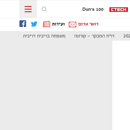
Dun's 100
דואר אדום
ועידות
דו"ח המבקר - קורונה
משפחה בריבית דריבית
תקשורת