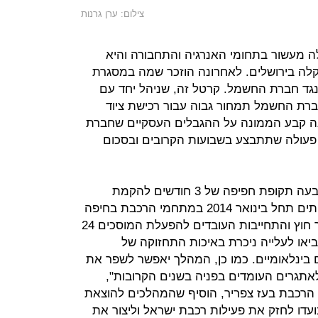
צילום: ערן גרנות
 מעשור בתחומי האנרגיה והתחבורה והיא
לה בירושלים. לאחרונה הוזכר שמה במסגרת
גד חברת החשמל. קרטל זה, שניהל יחד עם
-15 שנה וקבע לחברת החשמל תמחור גבוה עבור רכישת ציוד
ה קבע הממונה על ההגבלים העסקיים שחברת
עולה שתתבצע בשבועות הקרובים ובסכום
בהסכם שנחתם עם רכבת ישראל נקבעה תקופת חפיפה של 3 חודשים להקמת
מערכי התחזוקה, כך שאספקת השירותים תחל בינואר 2014 במתחמי הרכבת בחיפה
ולוד. "הוצאת תחזוקת הרכבות למיקור חוץ והתחייבות העובדים להפעלת המוסכים 24
או לעלייה ניכרת באיכות התחזוקה של
 בינלאומיים. כמו כן, המהלך יאפשר לשפר את
לאתגרים העומדים בפניה בשנים הקרובות",
הרכבת בעז צפריר, הוסיף שהמהלכים להוצאת
עדו לחזק את פעילות רכבת ישראל וליצור את