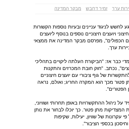
רות ערך
זמיר דחבש
מבקר המדינה
גע לחשש לניגוד עניינים ובעיות נוספות הקשורות
וני ויועצים חיצוניים נוספים בנוסף ליועצים
צים הכפולים", מפרסם מבקר המדינה את ממצאי
ירות ערך.
 כבר אז: "הביקורת העלתה ליקויים בתהליכי
ם", נכתב. "חוק חובת המכרזים והתקנות
תקשרות של גוף ציבורי עם יועצים חיצוניים
ן פטור מכך הוא המקרה החריג; ואולם, נראה
הפטורים".
 על ניהול ההתקשרויות באופן תחרותי ושוויוני,
 המצדיקות מתן פטור. כך יוכלו לבחור את נותן
 עקרונות של שוויון, יעילות, שקיפות
חיסכון בכספי הציבור".