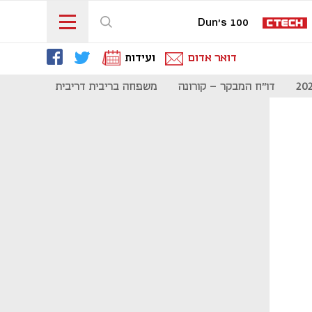
Dun's 100
דואר אדום
ועידות
דו"ח המבקר - קורונה
משפחה בריבית דריבית
תקשורת