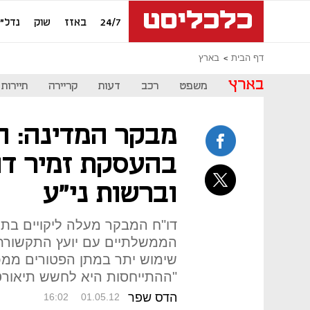
24/7
באזז
שוק
נדל"ן
דף הבית
בארץ
בארץ
משפט
רכב
דעות
קריירה
תיירות
מבקר המדינה: חש
בהעסקת זמיר ד
וברשות ני"ע
דו"ח המבקר מעלה ליקויים בת
הממשלתיים עם יועץ התקשורת 
שימוש יתר במתן הפטורים ממכ
"ההתייחסות היא לחשש תיאורט
הדס שפר
16:02
01.05.12