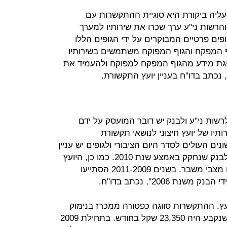
יה ביקורת היא סוגיית ההתקשרות עם
הרשות ני"ע ערך שכרו את שירותיו למערך
ים פרטיים המבוקרים על ידי הגופים הללו
וף המפקח והגוף המפוקח משתמשים בשירותיו
זליגת מידע מהגוף המפקח למפוקח ולהעמיד את
 נכתב בדו"ח בעניין יועץ התקשורת.
שות ני"ע ולבנק יש דובר המועסק על ידם
תיו של יועץ חיצוני לנושאי תקשורת
ים העולים לסדר היום הציבורי ולגופים יש עניין
לקדם אותם, דוגמת קידום חוק חדש לבנק שנחקק באמצע שנת 2010. כמו כן, היועץ
מציע בעת הצורך דרכי התמודדות עם מצבי משבר. בשנים 2011-2009 הסתייעו
 2006", נכתב בדו"ח.
עם היועץ. ההתקשרות סווגה כפטורה ממכרז בנימוק
של יחסי אמון מיוחדים ושכר הטרחה שנקבע היה 23,350 שקל בחודש. בתחילת 2009