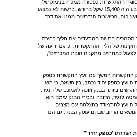
סווגה ההתקשרות כפטורה ממכרז בנימוק של
יחסי אמון מיוחדים ושכר הטרחה שנקבע היה 15,400 שקל בחודש. ברשות לא נמצאו
ץ כזה, הכישורים הנדרשים ממנו ואת דרך
ר מסמכים ברשות המתעדים את הליך בחירת
תקינות של הליך ההתקשרות, וכי גם ידיעה של
 לפעול כמתחייב מתקנות חובת המכרזים",
ילת 2008 אישר הבנק התקשרות המשך עם יועץ התקשורת כספק
היועץ כספק יחיד נכתב, בין השאר, כי הוא
גישים ביותר בבנק וזוכה לאמונם של הנגיד,
ה לנגיד, הדובר, ובכירי הבנק עימם הוא
של היועץ להתמודד בהצלחה עם מצבים
 הנושאים הרחב שבהם עוסק הבנק, גם הם
 הגדרתו 'כספק יחיד'"