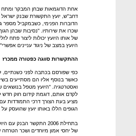
אחת הדוגמאות שבחן המבקר ומתח על
דחב"ש, יועץ התקשורת שבנק ישראל ו
הדוברות הפנימי, כשבמקביל מספר גופ
שכרו את שירותיו. "נסיבות שבהן הג
של אותו היועץ יכולות ליצור פתח ל
היועץ במצב של ניגוד עניינים אפשרי",
ההתקשרות סווגה כפטורה ממכרז
כפי שפורסם בכתבה לפני כשנתיים, לר
כאשר בנוסף אליו הם מסתייעים בשירו
ואסטרטגיה. "היועץ מטפל בנושאים שונ
הגופים הללו באותו יועץ שהועסק על ידי הבנק משנת
בתחילת 2006 התקשר הבנק 