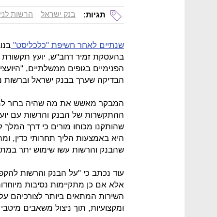
בנק ישראל
הרשות לניי
תגיות:
שנתיים לאחר חשיפת "כלכליסט"
בנו
בהעסקת זמיר דחב"ש, יועץ תקשורת חיצ
הפנימיים בגופים ממשלתיים, "היוע
הבדיקה שערך בבנק ישראל וברשות ני
המבקר מאשש את מה שהיה ברור למדי
ההתקשרות של הבנק והרשות עם יועצי
שהותקנו מכוחו מורים כי דרך המלך לה
היא באמצעות הליך תחרותי כדין, ומת
שהבנק והרשות עשו שימוש יתר במתן 
עוד נכתב כי "על הבנק והרשות להקפיד
אלא אם כן מתקיימות נסיבות מיוחדות
השירות המתאים ביותר לצורכיהם על פי
ומקצועיות, תוך ניצול משאבים מיטבי ו