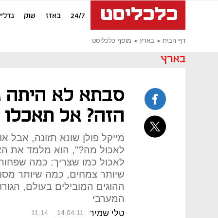
24/7
באזז
שוק
נדל"ן
דף הבית
בארץ
מוסף כלכליסט
בארץ
סבתא לא היתה מ
הזה? אל תאכלו א
מייקל פולן שונא תזונה, אבל א
לאכול מה?", הוא מלמד את הא
לאכול כמו שצריך: כמה שפחות
שיותר צמחים, כמה שיותר מסור
ההוגים המובילים בעולם, הגור
המערבי
טלי שמיר
11:14
14.04.11