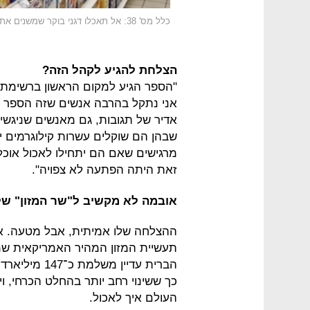
כלל מס' 38: אל תאכלו דגני בוקר שמשנים את צבע החלב
הצלחת להגיע לקהל הזה?
"הספר הגיע למקום הראשון ברשימת רב
אני נתקל בהרבה אנשים שזה הספר ה
אדיר של תגובות, גם מאנשים שניגשי
שבהן הם שוקלים עשרות קילוגרמים י
מרגישים שאם הם יתחילו לאכול אוכל
זאת היתה הפתעה לא צפויה".
אובמה לא מקשיב ל"שר המזון" ש
ההצלחה שלו אמיתית, אבל מטעה. אכי
הברית עדיין 
כך ששינוי רחב יותר בהחלט הכרחי, 
העולם איך לאכול.