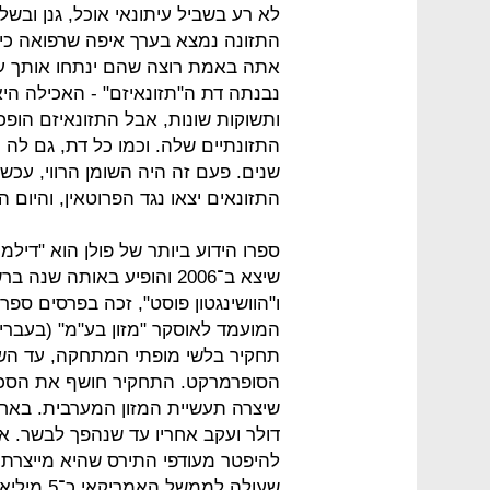
לא רע בשביל עיתונאי אוכל, גנן ובשל
אתה באמת רוצה שהם ינתחו אותך עכשי
נבנתה דת ה"תזונאיזם" - האכילה ה
ותשוקות שונות, אבל התזונאיזם הופכ
התזונתיים שלה. וכמו כל דת, גם לה
שנים. פעם זה היה השומן הרווי, עכש
התזונאים יצאו נגד הפרוטאין, והיום 
ספרו הידוע ביותר של פולן הוא "דיל
שיצא ב־2006 והופיע באותה 
ו"הוושינגטון פוסט", זכה בפרסים ספ
המועמד לאוסקר "מזון בע"מ" (בעברי
תחקיר בלשי מופתי המתחקה, עד השד
הסופרמרקט. התחקיר חושף את הסכנ
דולר ועקב אחריו עד שנהפך לבשר. א
להיפטר מעודפי התירס שהיא מייצרת (
שעולה לממ