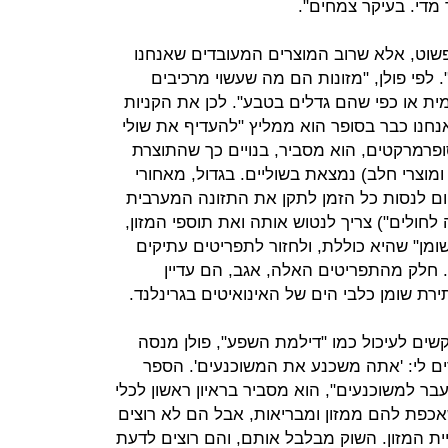
 מדי. בעיקר צמחים".
פשוט, אלא שרוב המוצרים המעובדים שאנחנו
 לפי פולן, "מזונות הם מה שעשוי מרכיבים
ית או כפי שהם גדלים בטבע". לכן את הקניות
אנחנו כבר בסופר הוא ממליץ "להעדיף את שולי
פרמרקטים, הוא מסביר, בנויים כך שהתוצרת
ומוצרי חלב) נמצאת בשוליים. בגדול, מאחורי
ם לנסות כל הזמן לתקן את התזונה המערבית
לחולים") צריך לנטוש אותה ואת תוספי המזון,
שומן" שהיא כוללת, ולחזור לתפריטים עתיקים
 חלק מהתפריטים האלה, אגב, הם עדיין
רת שומן כלבי הים של האינואיטים בגרינלנד.
ים לעיכול כמו "דילמת השפע", פולן מנסה
ם לי: 'אתה משכנע את המשוכנעים'. הספר
עבר למשוכנעים", הוא מסביר בראיון ראשון לכלי
כפת להם ממזון ומבריאות, אבל הם לא רוצים
דים על תעשיית המזון. השוק מבלבל אותם, והם רוצים לדעת