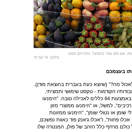
צילום: איי אף פי
תו בעצמכם
אכול מה?" (שיוצא כעת בעברית בהוצאת מודן).
דותיו הקודמות - טקסט שימושי ותמציתי,
שעושה סדר בשפע הקולינרי המערבי באמצעות 64 כללים לאכילה טובה. "הימנעו
יבים", למשל, או "הימנעו ממוצרי מזון
 שומן או נטולי שומן", "הימנעו ממזונות
אכלו פחות", ו"אכלו ג'אנק פוד כאוות נפשכם,
כולם מרחף כלל הזהב של פולן, המנטרה שלו