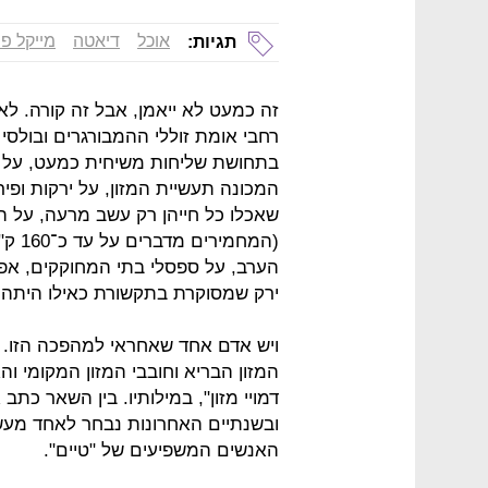
אוכל
דיאטה
מייקל פו
תגיות:
זה כמעט לא ייאמן, אבל זה קורה. 
רחבי אומת זוללי ההמבורגרים ובולסי 
בתחושת שליחות משיחית כמעט, על 
המכונה תעשיית המזון, על ירקות ופ
שאכלו כל חייהן רק עשב מרעה, על הטו
(המח
הערב, על ספסלי בתי המחוקקים, אפי
ירק שמסוקרת בתקשורת כאילו היתה
המזון הבריא וחובבי המזון המקומי ו
דמויי מזון", במילותיו. בין השאר כת
ובשנתיים האחרונות נבחר לאחד מעשר
האנשים המשפיעים של "טיים".