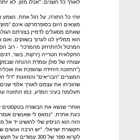
לאורך כל השנים: "אכלו מזון. לא יותר
זוהי כל התורה, על רגל אחת. נשמע 
מוצאים היום בסופרמרקט אינם "מזון".
שאתם מסוגלים לדמיין בצורתם הגולמ
הוא ממליץ לנו לערוך בשווקים, ואם 
המרכול ולהתרחק מהמרכז" - רוב הסו
החקלאית הטרייה (ירקות, בשר, דגים 
עצותיו של פולן עומדת ההנחה שבמקו
("התזונה היחידה שהופכת את אוכליה 
המוצרים "הבריאים" והמזונות "דלי ה
שהוכיחו את עצמם לאורך אלפי שנים.
תעלומה בעיני המדע, כמו התזונה עתי
ואחרי שנשא את הבשורה בטקסטים קש
כעת אחרת. "נמאס לי שאנשים אומרי
הזה הוא הניסיון שלי להושיט יד אל מ
תקשורת ישראלי. "יש הרבה אנשים שא
לקרוא ספר של 300 עמו