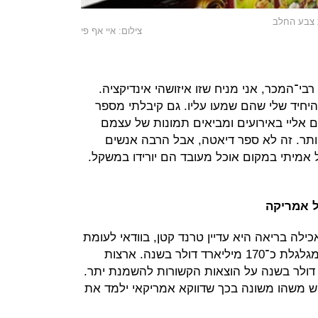
צילום: איי אף פי
י־המכר, אני מניח שזו איזושהי אינדיקציה.
יחיד שלי שהם שמעו עליו. גם קיבלתי מספר
ם אליי באירועים ומביאים תמונות של עצמם
ותר. זה לא ספר דיאטה, אבל הרבה אנשים
 אמיתי במקום אוכל מעובד הם יורידו במשקל.
ל אמריקה
לה בריאה היא עדיין טרנד קטן, בוודאי לעומת
תעשיית המזון המהיר האמריקאית שמגלגלת כ־170 מיליארד דולר בשנה. ארצות
משלמת כ־147 מיליארד דולר בשנה על הוצאות הקשורות להשמנת יתר.
ויש משהו משונה בכך שדווקא אמריקאי ילמד את