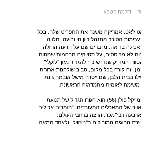
לן
דילמת השפע
לאט לאט, אמריקה משנה את התפריט שלה. בכל
ערימות הסוכר מתנהל דיון חי ובועט, מלווה
אכילה בריאה. מדברים שם על הרעה החולה
ירות לא מרוססים, על סטייקים מבהמות שמחות
וח המדויק שנדרש כדי להגדיר מזון "לוקלי"
מירים מדברים על עד כ־160 ק"מ). זה קורה בכל מקום, סביב שולחנות ארוחת
לו בבית הלבן, שם ייסדה מישל אובמה גינת
 משימה לאומית מהמדרגה הראשונה.
ויש אדם אחד שאחראי למהפכה הזו. מייקל פולן (56) הוא הגורו הגדול של תנועת
האויב של המאכלים המעובדים, "חומרים אכילים
ב ארבעה רבי־מכר, הרצה ברחבי העולם,
ת ההוגים המובילים ב"ניוזוויק" ולאחד ממאה