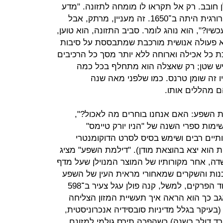
ן חובב. רק אל תקראו לו מומחה לתזונה. "מדע
התזונה נמצא בערך איפה שרפואה כירורגית היתה ב־1650. זה מעניין, מרתק, אבל
ו?", הוא נוהג לומר. סביב התזונה, הוא טוען,
יא פעולה אנושית מורכבת שמתבססת על סיבות
ת כל אכילה וארוחה ללא יותר מסך כל הרכיבים
 יש שטן; רק שאצלה הוא מתחלף בכל כמה
יו זה שומן טרנס. כמו שלפני מאה שנה
הם מהללים אותו.
מת השפע: האם אנחנו בוחרים מה לאכול?",
שנה ברשימות ספרי השנה של "הניו יורק טיימס"
רותיים רבים ושימש בסיס לסרט הדוקומנטרי
ת הוא יצא בהוצאת מודן). "דילמת השפע" מציג
ה, אחר מקורותיו של המוצר המנוילן שעל מדף
ות והשקרים שמאחורי מראית העין של השפע
שיצרה תעשיית המזון המערבית. באחד הפרקים, למשל, קנה פולן עגל צעיר ב־598
גב כך הוא הראה איך תעשיית המזון הצליחה
בעיקר בגלל מדיניות סובסידיה אנכרוניסטית,
של האמריקאי כ־5 מיליארד דולר בשנה) כשהפכה תירס גולמי למזונם