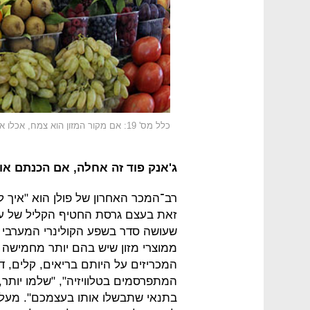
כלל מס' 19: אם מקור המזון הוא צמח, אכלו אותו. אם הוא נוצר במפעל, התרחקו ממנו
ג'אנק פוד זה אחלה, אם הכנתם או
רב־המכר האחרון של פולן הוא "איך ל
זאת בעצם גרסת החטיף הקליל של עבו
ממוצרי מזון שיש בהם יותר מחמישה רכ
המכריזים על היותם בריאים, קלים, דלי
המתפרסמים בטלוויזיה", "שלמו יותר, 
בתנאי שתבשלו אותו בעצמכם". מעל 