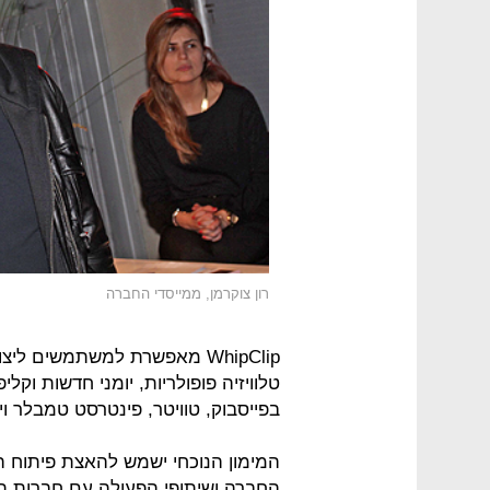
רון צוקרמן, ממייסדי החברה
WhipClip מאפשרת למשתמשים ל
טלוויזיה פופולריות, יומני חדשות וקלי
בפייסבוק, טוויטר, פינטרסט טמבלר ו
המימון הנוכחי ישמש להאצת פיתוח ה
החברה ושיתופי הפעולה עם חברות תו