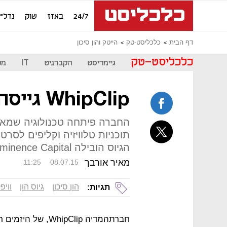
24/7
באזז
שוק
נדל"ן
דף הבית
כלכליסט-טק
הייטק והון סיכון
כלכליסט-טק
גיימריסט
הקברניט
IT
מכ
WhipClip גייסה 40 מיליון דולר
החברה פיתחה טכנולוגיה שמ
תוכניות טלוויזיה וקליפים לסרט
הגיוס הובילה Eminence Capital האמריקאית
מאיר אורבך
11:25
08.07.15
הון סיכון
גיוס הון
וויפ
תגיות:
חברת