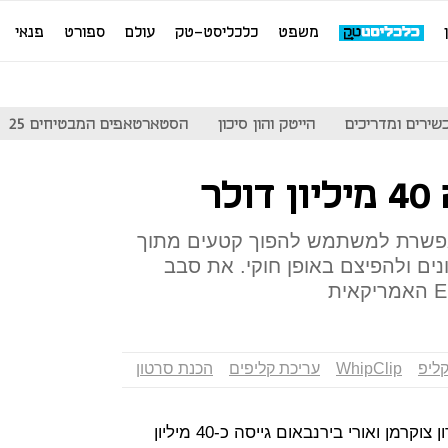
משפט
כלכליסט-טק
עולם
ספורט
פנאי
שירים ומדריכים
הייטק והון סיכון
הסטארטאפים המבטיחים 25
אפשרת למשתמש להפוך קטעים מתוך
ונים ולהפיצם באופן חוקי. את סבב
קליפ
WhipClip
עריכת קליפים
הכנת סרטון
המדיה WhipClip, של היזמים רון צוקרמן ואורי בירנבאום גייסה כ-40 מיליון