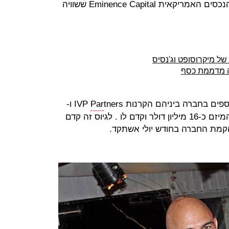
דולר. את הגיוס הובילה חברת ניהול הנכסים האמריקאית Eminence Capital ששוויה
ל מיקרוסופט וג'נסיס
ה מדממת כסף
ם בחברה ביניהם הקרנות IVP
Par
tners ו-
Raine Ventures. בינואר השנה גייס המיזם כ-16 מיליון דולר וקדם לו . לגיוס זה קדם