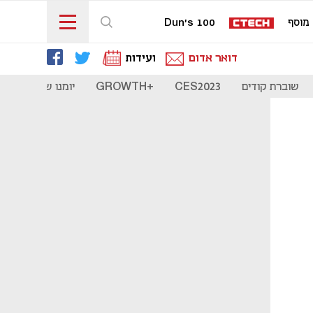
מוסף
Dun's 100
דואר אדום
ועידות
שוברת קודים
CES2023
+GROWTH
יומנו של סטארט