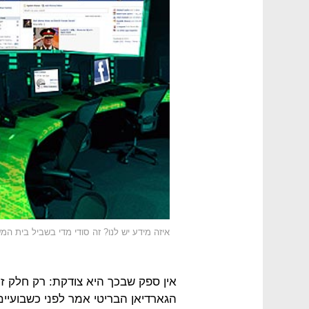
איזה מידע יש לנו? זה סודי מדי בשביל בית המ
אין ספק שבכך היא צודקת: רק חלק זע
הגארדיאן הבריטי אמר לפני כשבועיי