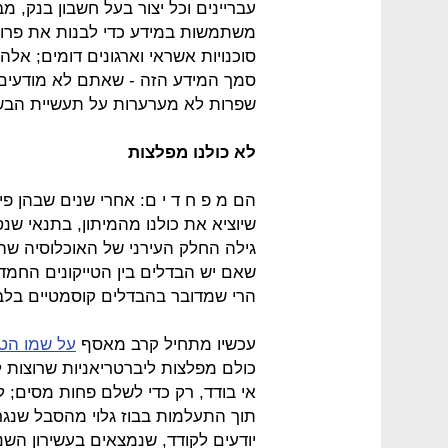
עבריינים וכל יצור בעל חשבון בנק, מ
משתמשות במידע כדי לבנות את פרופי
סוכנויות אשראי וארגונים דומים; אל
סמך המידע הזה - שאתם לא מודעים לו
שפרות לא מערערות על תעשיית הבש
לא כולנו מפלצות
הם מ פ ח ד י ם: אחרי שנים שבהן פ
שיוציא את כולנו מהמיתון, בתנאי שנס
גילה החלק העירני של האוכלוסיה שה
שאם יש הבדלים בין הטייקונים החמדני
הרי שמדובר בהבדלים קוסמטיים בלב
עכשיו מתחיל קרב מאסף
על שמו הט
כולם מפלצות ליברטריאניות שרוצות ל
אי בודד, רק כדי לשלם פחות מסים; 
תוך התעלמות בבוז גלוי מהסבל שנג
יודעים לקודד, שנמצאים בעשירון הש