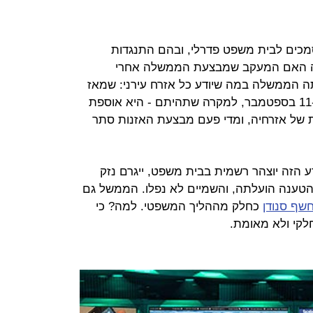
כים לבית משפט פדרלי, ובהם התנגדות
ה האם המעקב שמבצעת הממשלה אחרי
תה הממשלה במה שיודע כל אזרח עירני: שמאז
2001 - שלושה חודשים לפני פיגועי ה-11 בספטמבר, למקרה שתהיתם - היא אוספת
ת של אזרחיה, ומדי פעם מבצעת האזנות סתר
הזה יוצהר רשמית בבית משפט, ייגרם נזק
 הטענה הועלתה, והשמיים לא נפלו. הממשל גם
שף סנודן
כחלק מההליך המשפטי. למה? כי
קי ולא מאומת.