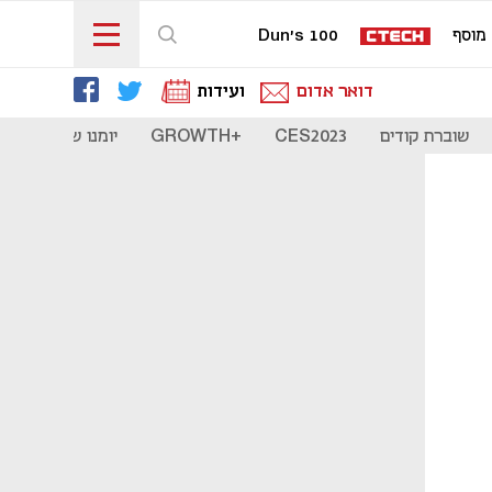
מוסף
Dun's 100
דואר אדום
ועידות
שוברת קודים
CES2023
+GROWTH
יומנו של סטארט