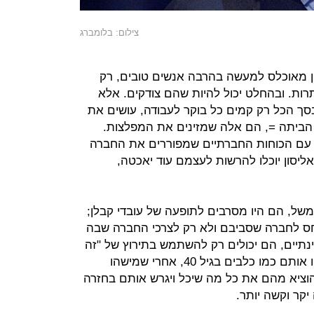
צילום: בלומברג
קון מאוכלס למעשה בהרבה אנשים טובים, רק
ות. ובהחלט יכול להיות שהם צודקים. אלא
 הכל רק קמים כל בוקר לעבודה, עושים את
 הביתה =, הם אלה שמזינים את המפלצות.
 עם הכוחות החברתיים שמפוררים את החברה
אליסון יוכלו להרשות לעצמם עוד יאכטה,
של, הם היו מסרבים לתופעה של עובדי קבלן;
יחס לחברה שסביבם ולא רק לצרכי החברה שבה
ינתיים, הם יכולים רק להשתמש בתירוץ של "זה
מקום העבודה שלי", ולקוות שלא יזרקו אותם כמו כלבים בגיל 40, אחרי שמישהו
וציא מהם את כל מה שיכל ויגרש אותם בחזרה
 יקר וקשה יותר.