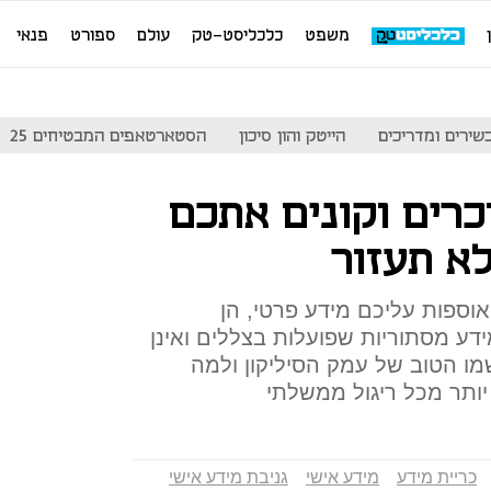
משפט
כלכליסט-טק
עולם
ספורט
פנאי
שירים ומדריכים
הייטק והון סיכון
הסטארטאפים המבטיחים 25
כרים וקונים אתכם
א תעזור
אוספות עליכם מידע פרטי, הן
דע מסתוריות שפועלות בצללים ואינן
ו הטוב של עמק הסיליקון ולמה
ותר מכל ריגול ממשלתי
כריית מידע
מידע אישי
גניבת מידע אישי