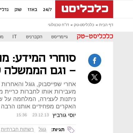
24/7
באזז
שוק
נדל"ן
דף הבית
כלכליסט-טק
דו"ח טכנולוגי
כלכליסט-טק
גיימריסט
הקברניט
IT
מכ
סוחרי המידע: מו
- וגם הממשלה ל
אחרי שפייסבוק, גוגל והאחרות 
מעבירות אותו לחברות כריית מי
ניתנות לעצירה, המלחמה על שמ
האקרים מפחידים אותנו הרבה י
יוסי גורביץ
15:36
23.12.13
גוגל
רשתות חברתיות
תגיות: