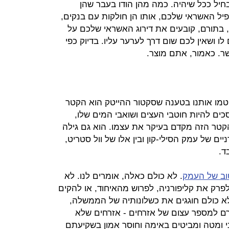
בחיל ככל שיהיה. כמה מהן הודו בעבר שהן
ל האשראי שלכם, אותו הן חולקות עם בנקים,
ה, בתורם, קובעים את דירוג האשראי שלכם על
 ושאין לכם שום דרך לערער עליו. בדיוק כפי
ר. כאמור, אתם מוצר.
יטמו אותנו בטענה שסקטור ההייטק הוא הקטר
כים להיות חוטבי העצים ושואבי המים שלו,
קטר הזה מקדם בעיקר את עצמו. הוא גם גילה
ים של עמק הסילי-קון ובין אלו של וול סטריט,
ד.
וב של העמק
. לא כולם כאלה, אומרים לנו. לא
פרק את קליפורניה, לפרוש מהאיחוד, או להקים
לא כולם חוגגים את כשלונותיה של הממשלה,
רם למספר עצום של אזרחים - אזרחים שלא
ני ומטה ומביטים באימה וחוסר אמון בשקיעתם