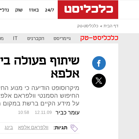
24/7
באזז
שוק
נדל"ן
דף הבית
כלכליסט-טק
כלכליסט-טק
גיימריסט
הקברניט
IT
מכ
שיתוף פעולה בין
אלפא
מיקרוסופט הודיעה כי מנוע החי
החיפוש הסמנטי וולפראם אלפא
על מידע הקיים ברשת במקום ר
עומר כביר
10:58
12.11.09
וולפראם אלפא
בינג
תגיות: