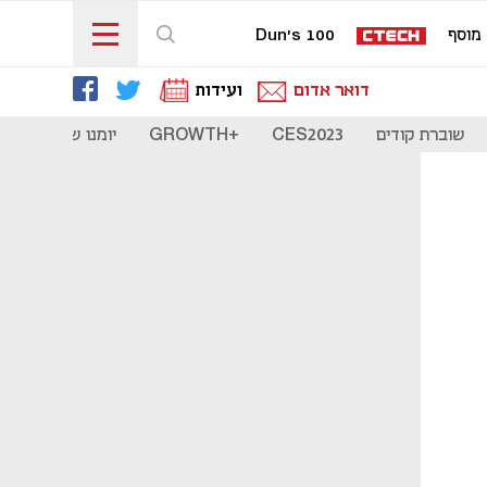
מוסף
Dun's 100
דואר אדום
ועידות
שוברת קודים
CES2023
+GROWTH
יומנו של סטארט