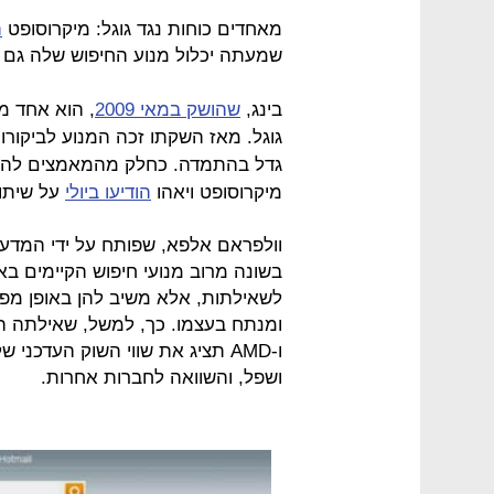
מאחדים כוחות נגד גוגל: מיקרוסופט
ה
שמעתה יכלול מנוע החיפוש שלה גם ת
בינג,
שהושק במאי 2009
, הוא אחד מ
גוגל. מאז השקתו זכה המנוע לביקורות
גדל בהתמדה. כחלק מהמאמצים להחל
מיקרוסופט ויאהו
הודיעו ביולי
על שיתוף
וולפראם אלפא, שפותח על ידי המדען 
בשונה מרוב מנועי חיפוש הקיימים בא
לשאילתות, אלא משיב להן באופן מפו
ומנתח בעצמו. כך, למשל, שאילתה הע
ו-AMD תציג את שווי השוק העדכנ
ושפל, והשוואה לחברות אחרות.