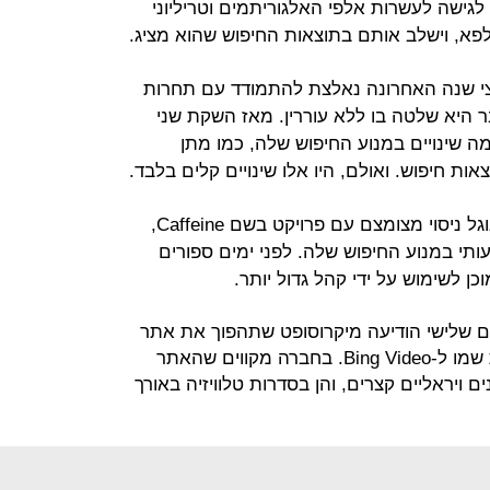
לגישה לעשרות אלפי האלגוריתמים וטריליוני
פא, וישלב אותם בתוצאות החיפוש שהוא מציג.
צי שנה האחרונה נאלצת להתמודד עם תחרות
 היא שלטה בו ללא עוררין. מאז השקת שני
ה שינויים במנוע החיפוש שלה, כמו מתן
ת חיפוש. ואולם, היו אלו שינויים קלים בלבד.
עם זאת, בחודשים האחרונים ערכה גוגל ניסוי מצומצם עם פרויקט בשם Caffeine,
עותי במנוע החיפוש שלה. לפני ימים ספורים
כן לשימוש על ידי קהל גדול יותר.
יום שלישי הודיעה מיקרוסופט שתהפוך את אתר
MSN Video לחלק מבינג, ותשנה את שמו ל-Bing Video. בחברה מקווים שהאתר
 ויראליים קצרים, והן בסדרות טלוויזיה באורך