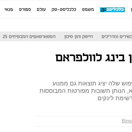
משפט
כלכליסט-טק
עולם
ספורט
פנאי
שירים ומדריכים
הייטק והון סיכון
הסטארטאפים המבטיחים 25
 בינג לוולפראם
פוש שלה יציג תוצאות גם ממנוע
, הנותן תשובות מפורטות המבוססות
שימת לינקים
Bing