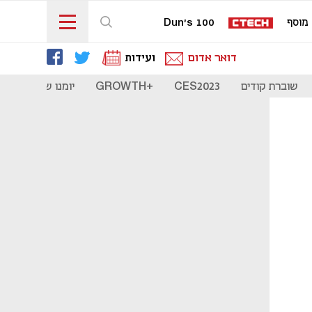
מוסף
Dun's 100
דואר אדום
ועידות
שוברת קודים
CES2023
+GROWTH
יומנו של סטארט