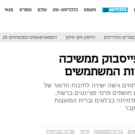
משפט
כלכליסט-טק
עולם
ספורט
פנאי
שירים ומדריכים
הייטק והון סיכון
הסטארטאפים המבטיחים 25
פייסבוק ממשיכה
ות המשתמשים
ים גישה ישירה לתיבות הדואר של
 חושפים פרטי פציינטים ברשת,
יתה בבלוגים וברית המועצות
קבר
אים
ברית המועצות
טייזר
מדיה חברתית