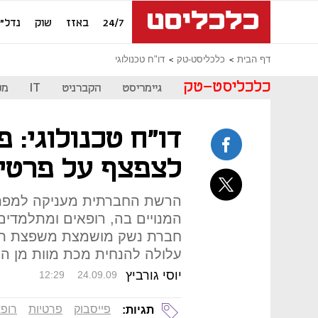
24/7
באזז
שוק
נדל"ן
דף הבית
כלכליסט-טק
דו"ח טכנולוגי
כלכליסט-טק
גיימריסט
הקברניט
IT
מכ
דו"ח טכנולוגי: 
לצפצף על פרטי
הרשת החברתית מעניקה למפתח
המנויים בה, רופאים ומתלמדים
חברת נשק מושמצת משפצת תדמ
עלולה להנחית מכת מוות מן ה
יוסי גורביץ
12:29
24.09.09
פייסבוק
פרטיות
רופ
תגיות: