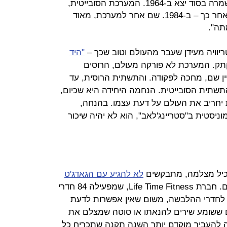
שפוי ומערכת "יום הדין" סובייטית שנשמרה בסוד יצא ב-1964. המערכת הסובייטית,
שכונתה Perimeter, הוקמה 20 שנה אחר כך – ב-1984. שם אחר למערכת, מאוד
תה".
ריוויה מעידן שעבר מהעולם וטוב שכך –
"היד
תק. המערכת לא פורקה מעולם, הרוסים
ין שם, מחכה לפקודה. והתשתית הרוסית, עד
שתית הסובייטית. הנחמה היחידה היא שכיום,
חריב את העולם על דעת עצמו. בהנחה,
ניסטית ב"סטריינג'לאב", הוא לא יהיה שיכור
מכיל מצלמה, מתבקשים
לא להגיע עם הגאדג'ט
לחדר ההלבשה של חדר הכושר שלהם. חברת Life Time Fitness, שמפעילה 84 חדרי
הכנסתו לחדרי ההלבשה, משום שאין אפשרות לדעת
ששומע שירים להנאתו או סוטה שמצלם את
ה להעביר מוקדם יותר השנה תקנה שתכריח כל