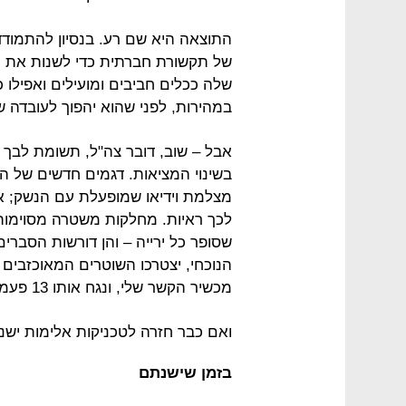
התוצאה היא שם רע. בנסיון להתמוד
של תקשורת חברתית כדי לשנות את ת
שלה ככלים חביבים ומועילים ואפילו כי
במהירות, לפני שהוא יהפוך לעובדה שא
אבל – שוב, דובר צה"ל, תשומת לבך
בשינוי המציאות. דגמים חדשים של ה
מצלמת וידיאו שמופעלת עם הנשק; אם י
לכך ראיות. מחלקות משטרה מסוימות 
שסופר כל ירייה – והן דורשות הסבר
הנוכחי, יצטרכו השוטרים המאוכזבים
מכשיר הקשר שלי, ונגח אותו 13 פעמים".
ואם כבר חזרה לטכניקות אלימות ישנו
בזמן שישנתם