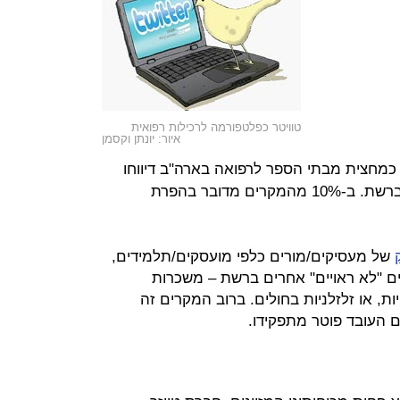
טוויטר כפלטפורמה לרכילות רפואית
איור: יונתן וקסמן
 כמחצית מבתי הספר לרפואה בארה"ב דיווחו
שתלמידיהם פרסמו מידע בלתי ראוי ברשת. ב-10% מהמקרים מדובר בהפרת
של מעסיקים/מורים כלפי מועסקים/תלמידים,
ם "לא ראויים" אחרים ברשת – משכרות
ת, או זלזלניות בחולים. ברוב המקרים זה
 העובד פוטר מתפקידו.