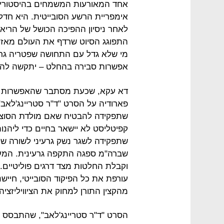
אחד המאורעות המשמחים בהיסטוריה 
לאחר ניסיון ההפיכה הכושל של הריאק
מי שלא גדל עם התחושה שפטריה גרעי
אפשרות סבירה בהחלט – יתקשה להבי
דא עקא, שכעת מסתבר שהאפשרות הז
פארודיה על הסרט "ד"ר סטריינג'לאב",
שתפקידה להבטיח שאם מולדת הסוציא
קפיטליסט לא יישאר בחיים כדי ליהנו
שתפקידה לשגר נשק גרעיני לשורה ש
שברה"מ ספגה התקפה גרעינית. המע
וקבלת החלטות מצד דרגים פוליטיים
עורפת את כל הפיקוד הסובייטי, חיי
מהקצין התורן למחוק את הציוויליזציה
הסרט "ד"ר סטריינג'לאב", שהתבסס 