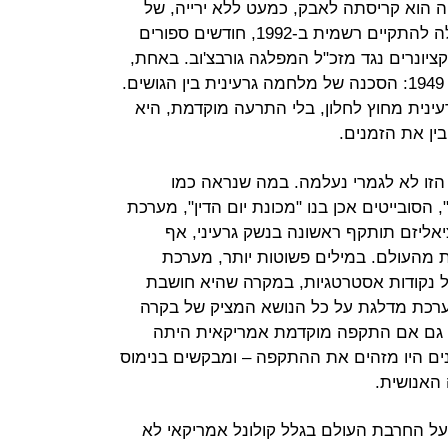
הוא קריסתה לאבק, כמעט ללא ירייה, של
אימפריית הרשע הסובייטית. היא חדלה להתקיים רשמית ב-1992, חודשים ספורים
ציונרים נגד מזכ"ל המפלגה גורבצ'וב. באחת,
התפוגג הסיוט שרדף את העולם מאז 1949: הסכנה של מלחמה גרעינית בין הגושים.
נית מחוץ לחלון, בלי התרעה מוקדמת, היא
ן את הזמנים.
ו לא לגמרי נעלמה. במה שנראה כמו
 הסובייטים אכן בנו "מכונת יום הדין", מערכת
ליזם תותקף ראשונה בנשק גרעיני, אף
ת מהעולם. במילים פשוטות יותר, מערכת
ל נקודות אסטרטגיות, במקרה שהיא חושבת
רכת מדלגת על כל הנושא המציק של בקרה
. גם אם התקפה מוקדמת אמריקאית היתה
שנים היו מזהים את ההתקפה – ומבקשים בנימוס
 האנושית.
על החרבת העולם בגלל קולונל אמריקאי לא