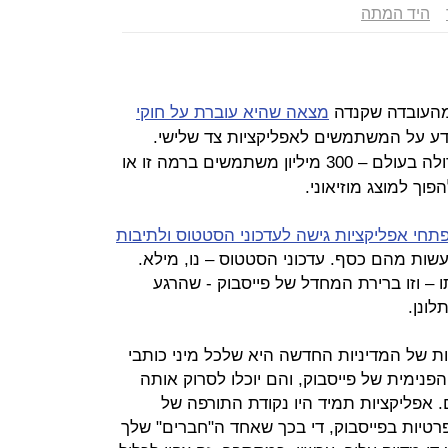
היד המתה
מהעובדה שקנדה
מצאה שהיא עוברת על חוקי
ע על המשתמשים לאפליקציות צד שלישי.
עכשיו מתכוונת הרשת החברתית הגדולה בעולם – 300 מיליון משתמשים ברמה זו או
וך למוצג מוזיאוני.
חי אפליקציות גישה לעדכוני הסטטוס ולתיבות
לעשות מהם כסף. עדכוני הסטטוס – נו, מילא.
– וזו ברירת המחדל של פייסבוק - שהרגע
ונן.
ת של המדיניות החדשה היא שלכל מיני כותבי
פנימית של פייסבוק, והם יוכלו לסרוק אותה
 אפליקציות תמיד היו נקודת התורפה של
רטיות בפייסבוק, די בכך שאחד ה"חברים" שלך