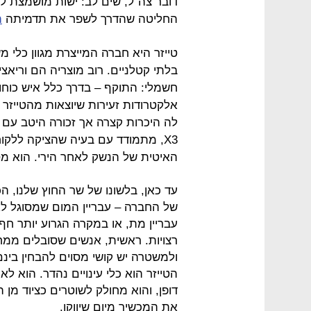
דובר צה"ל, שים לב: ישות מושמצת לא 
החליטה שהדרך לשפר את תדמיתה
ה
טייזר היא חברה המייצרת מגוון כלי
בלתי קטלניים. רוב מוצריה הם וריאצ
חשמלי: התוקף – בדרך כלל איש כוחו
אלקטרודות זעירות שיוצאות מהטייזר 
X3, מתמודד עם בעיה שהציקה ללק
האיטית של הנשק לאחר הירי. הוא מ
עד כאן, בלשונו של שר החוץ שלנו, ה
של החברה – עבריין המום שמסוגל ל
עבריין מת, או במקרה הגרוע יותר ח
רצויות. ראשית, אנשים שסובלים ממח
ולמשטרה יש קושי מסוים להבחין בינם ו
הטייזר הוא כלי עינויים נהדר. הוא ל
דופן, והוא מחולק לשוטרים כציוד מן 
את המכשיר מיום שיווקו.