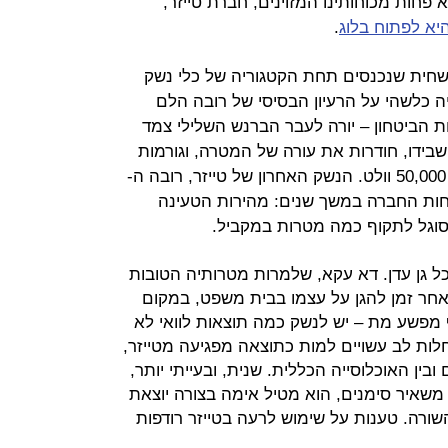
פחות מכוחותינו המזוינים, חברת טייזר,
יא לפתוח בלוג
.
 משחית שנכנסים תחת הקטגוריה של כלי נשק
יה כלשהי על הרעיון הבסיסי של רובה הלם
ת הביטחון – יורה לעבר הברנש השלילי צמד
שבידו, חודרות את עורה של המטרה, וגורמות
לה היכרות קצרה אך זכורה היטב עם 50,000 וולט. הנשק האחרון של טייזר, רובה ה-
וחות החברה במשך שנים: מהירות הטעינה
סוגל לתקוף כמה מטרות במקביל.
כל גן עדן. דא עקא, שלמרות מטרותיה הטובות
אחר זמן להגן על עצמו בבית משפט, במקום
ף מפשע מת – יש לנשק כמה תוצאות לוואי לא
לות לב עשויים למות כתוצאה מפגיעה מטייזר,
בין האוכלוסייה הכללית. שנית, ובעייתי יותר,
א משאיר סימנים, הוא מטיל אימה בצורה יוצאת
השורה. טענות על שימוש לרעה בטייזר רודפות