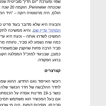
הולם, היה מרטוואיה רוקה – "היד המ
והבעיה היא שלא מדובר בעוד פריט ט
המתה" עדיין שם
, והיא ממשיכה לתק
המשיכו לשדרג אותה – וכעת היא עדי
כמה שזה נשמע לא סביר, נחותה מהת
סביר הרבה פחות שהקצין שבמשמרת י
כמובן, שבניגוד למזכ"ל המפלגה הקומו
ברגע הפקודה.
קצרצרים
רוכשי האייפוד נאנו החדש, ההוא ש
כושר ב-19 מדינות אסרה על 
אם בעל המכשיר הוא משתמש תמים 
סביבתו. מסיבות דומות, היה מי שרצ