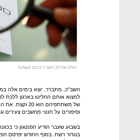
העלון שחילק השב"כ בכנס ILHack
השב"כ, מתברר, יוצא בימים אלה במבצ
למצוא אותם החליטו בארגון ללכת ל
של משתתפיהם הוא
וסיפורים על חנוני מחשבים צעירים ו
בשבוע שעבר הודיע הפנטגון כי בכוונת
בטרור רשת. בסוף החודש יפרסם הפנ