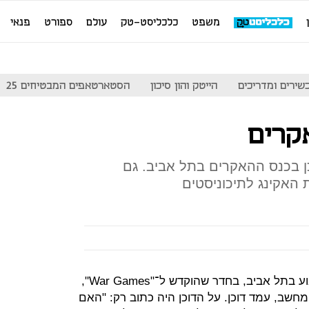
משפט
כלכליסט-טק
עולם
ספורט
פנאי
שירים ומדריכים
הייטק והון סיכון
הסטארטאפים המבטיחים 25
קרים
ן בכנס ההאקרים בתל אביב. גם
ת האקינג לתיכוניסטים
בכנס ההאקרים ILHack שנערך השבוע בתל אביב, בחדר שהוקדש ל־"War Games",
שב, עמד דוכן. על הדוכן היה כתוב רק: "האם