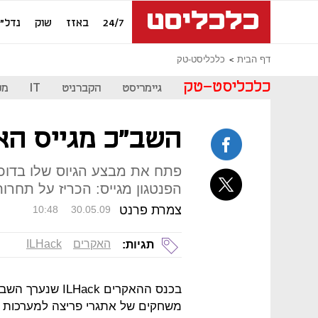
24/7
באזז
שוק
נדל"ן
דף הבית
כלכליסט-טק
כלכליסט-טק
גיימריסט
הקברניט
IT
מכ
השב"כ מגייס הא
פתח את מבצע הגיוס שלו בדוכ
הפנטגון מגייס: הכריז על תחרו
צמרת פרנט
10:48
30.05.09
האקרים
ILHack
תגיות:
משחקים של אתגרי פריצה למערכות מח