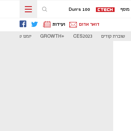
מוסף
Dun's 100
דואר אדום
ועידות
שוברת קודים
CES2023
+GROWTH
יומנו של סטארט