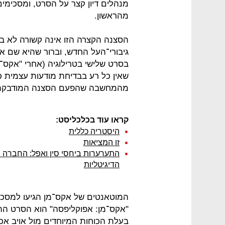
מנהלים דיון קצר על הסרט, ומסכימי
מהראשון.
הסצנה הקצרה הזו אינה קשורה לא ב
גיבורי־העל החדש, וברור שהיא שם אך
בסרט שלישי בטרילוגיה (אחרי "אקס־מ
שאין כל רע בבדיחת מודעות עצמית כל
מהמחשבה שהפעם הסצנה המודבקת 
קראו עוד בכלכליסט:
היסטריה כללית
זו המציאות
התערערות ביחסי סין ואפל: החברה 
הדיגיטליות
"אקס־מן: אפוקליפסה" הוא הסרט הת
בעלת הכוחות המיוחדים מול אויב אכז