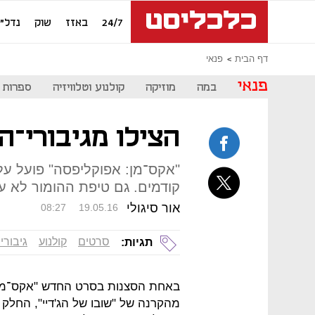
24/7
באזז
שוק
נדל"ן
דף הבית
פנאי
פנאי
במה
מוזיקה
קולנוע וטלוויזיה
ספרות
הצילו מגיבורי־ה
"אקס־מן: אפוקליפסה" פועל ע
קודמים. גם טיפת ההומור לא ע
אור סיגולי
08:27
19.05.16
סרטים
קולנוע
גיבורי
תגיות:
באחת הסצנות בסרט החדש "אקס־מן: א
מהקרנה של "שובו של הג'דיי", החלק