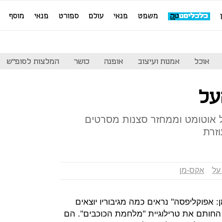
משפט
פנאי
עולם
ספורט
פנאי
מוסף
אוכל
אמנות ועיצוב
אופנה
כושר
המלצות לסופ"ש
על
ל אוטומט וממחזר סצנות מסרטים
וזרת
 על
אקס-מן
פוקליפסה" נראים כמה מגיבוריו יוצאים
 החותם את טרילוגיית "מלחמת הכוכבים". הם