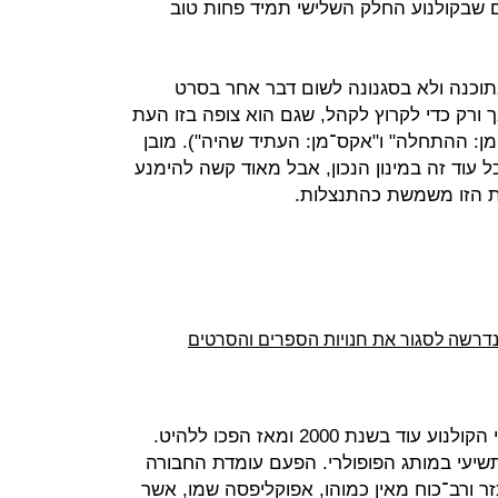
ם שבקולנוע החלק השלישי תמיד פחות טוב
תוכנה ולא בסגנונה לשום דבר אחר בסרט
 ורק כדי לקרוץ לקהל, שגם הוא צופה בזו העת
ן: ההתחלה" ו"אקס־מן: העתיד שהיה"). מובן
 עוד זה במינון הנכון, אבל מאוד קשה להימנע
הזו משמשת כהתנצלות.
נדרשה לסגור את חנויות הספרים והסרטים
המוטאנטים של אקס־מן הגיעו למסכי הקולנוע עוד בשנת 2000 ומאז הפכו ללהיט.
שיעי במותג הפופולרי. הפעם עומדת החבורה
ר ורב־כוח מאין כמוהו, אפוקליפסה שמו, אשר