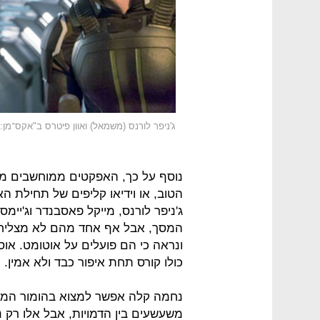
ג'ניפר לורנס (משמאל) ואוון פיטרס ב"אקס־מן: 
נוסף על כך, האפקטים ממוחשבים מד
הטוב, או וידיאו קליפים של תחילת 
ג'ניפר לורנס, מייקל פאסבנדר וג'יי
המסך, אבל אף אחד מהם לא מצליח - 
ונראה כי הם פועלים על אוטומט. או
כולו קורס תחת איפור כבד ולא אמין.
נחמה קלה אפשר למצוא בהומור המשו
משעשעים בין הדמויות, אבל אלו רק נ