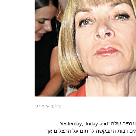
צילום: איי אף פי
לורן (80), שהתראיינה לרגל צאת הביוגרפיה שלה "Yesterday, Today and
 מספרת כי פעמים רבות התבקשה לחתום על התצלום אך