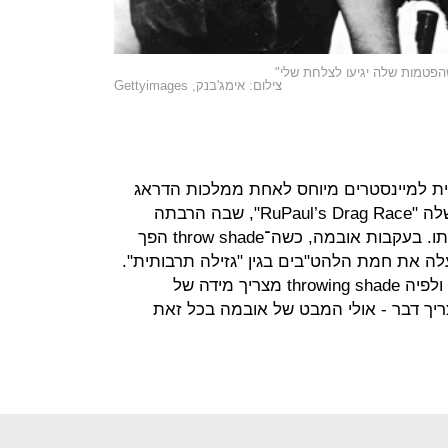
ת שהפטמות שלה יגיעו לצלחת שלי"
צילום: אימג'בנק, Gettyimages
 למיינסטרים מיוחס לאחת ממלכות הדראג
הידועות, רו פול, ולתוכנית הריאליטי שלה "RuPaul’s Drag Race", שבה הרבתה
להשתמש בביטוי ובמחוות שמלוות אותו. בעקבות אובמה, כשה־throw shade הפך
לה את חמת הלהט"בים בגין "גזילה תרבותית".
ואולם, אם ניצמד להגדרה של רו פול, ולפיה throwing shade מצריך מידה של
יך דבר - אולי המבט של אובמה בכל זאת