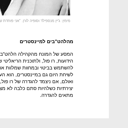
מימין: ג'יין מנספילד וסופיה לורן. "אני פוחד
מהלהט"בים למיינסטרים
המסע של המונח מהקהילה הלהט"בית
לשיחת היום גם במיינסטרים, הוא הע
יצירתיות כשלהיות סתם כלבה לא מצר
מתאים להגדרה.