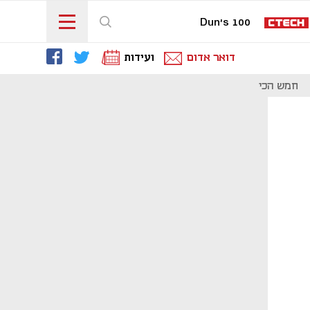
Dun's 100
דואר אדום
ועידות
חמש הכי