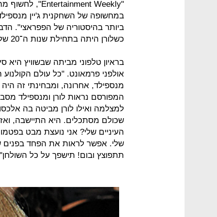
"ainment Weekly
במחשופה של השחקנית ג'יין מנספילד
כשלורן היתה בתחילת שנות ה־20 שלה.
בראיון טלפוני מביתה שבשוויץ היא ס
אולפני פרמאונט. "כל עולם הקולנוע הי
מנספילד, אחרונה, ומבחינתי זה היה
המפורסם נראות לורן ומנספילד מסבו
למצלמה ואילו לורן מביטה בה אלכסוני
שכולם מסתכלים. היא התיישבה, ואז 
העיניים שלי? אני נועצת מבט בפטמו
שלי. אפשר לראות את הפחד בפנים ש
תתפוצץ ובום! תישפך על כל השולחן".