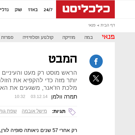
24/7
באזז
שוק
נדל"ן
דף הבית
פנאי
פנאי
במה
מוזיקה
קולנוע וטלוויזיה
ספרות
המבט
הראש מוסט רק מעט והעיניים מ
יותר מזה כדי להקפיא את הזול
מלכת הז'אנר, משגעים את הא
תמרה וולמן
10:32
03.12.14
מישל אובמה
שפת גוף
תגיות:
רק אחרי 57 שנים ניאותה סופי