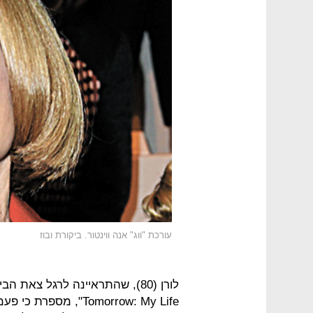
עורכת "ווג" אנה ווינטור. ביקורת ובוז
Tomorrow: My Life",