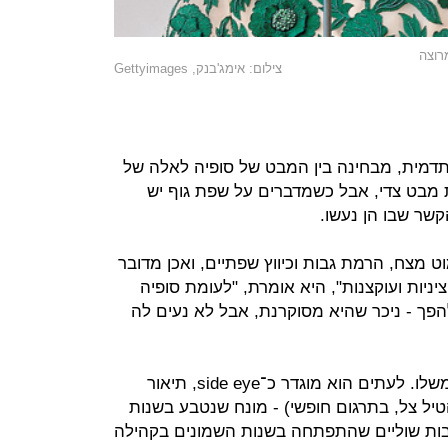
רוצה
צילום: אימג'בנק, Gettyimages
תדמית, מבחינה בין המבט של סופיה לאלה של
ת מבט צדי, אבל כשמדברים על שפת גוף יש
קשר שבו הן נעשו.
 מצח, הרמת גבות וכיווץ שפתיים, ואכן מדובר
ציניות ועוקצנות", היא אומרת, "לעומת סופיה
הפך - ניכר שהיא מסוקרנת, אבל לא נעים לה
באנגלית קיבל המבט הצדי הזה שם משלו. לעתים הוא מוגדר כ־side eye, תיאור
ובן, ולעתים throw shade (להטיל צל, בתרגום חופשי) - מונח שנטבע בשנות
 כחלק מה־ball culture, תרבות שוליים שהתפתחה בשנות השמונים בקהילה