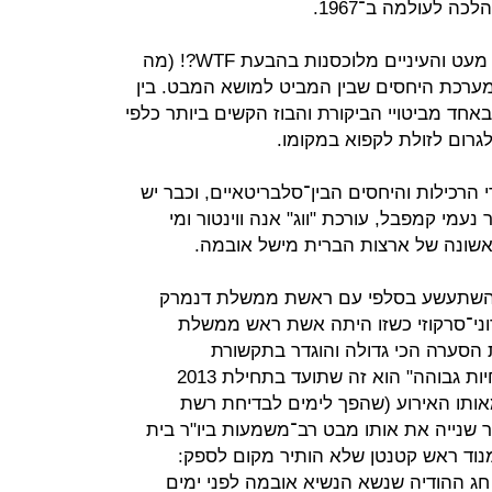
 לעולמה ב־1967.
סוג המבט הזה, שבו הראש מוסט רק מעט והעיניים מלוכסנות בהבעת WTF?! (מה
 מערכת היחסים שבין המביט למושא המבט. בין
אחד מביטויי הביקורת והבוז הקשים ביותר כלפי
גרום לזולת לקפוא במקומו.
הרכילות והיחסים הבין־סלבריטאיים, וכבר יש
נעמי קמפבל, עורכת "ווג" אנה ווינטור ומי
ונה של ארצות הברית מישל אובמה.
שהשתעשע בסלפי עם ראשת ממשלת דנמרק
וני־סרקוזי כשזו היתה אשת ראש ממשלת
הסערה הכי גדולה והוגדר בתקשורת
כ"היסטורי" וככזה שמפגין "רמת מומחיות גבוהה" הוא זה שתועד בתחילת 2013
אותו האירוע (שהפך לימים לבדיחת רשת
ר שנייה את אותו מבט רב־משמעות ביו"ר בית
מנוד ראש קטנטן שלא הותיר מקום לספק:
ג ההודיה שנשא הנשיא אובמה לפני ימים