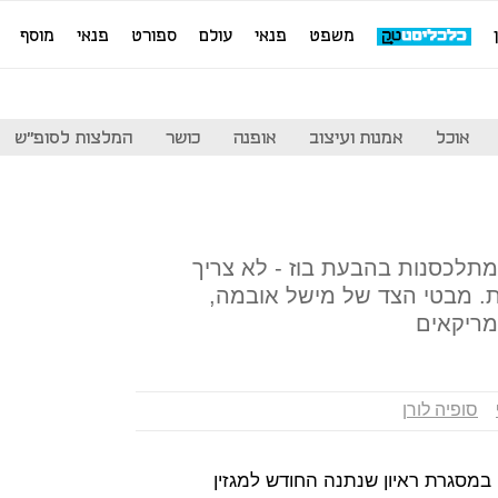
משפט
פנאי
עולם
ספורט
פנאי
מוסף
אוכל
אמנות ועיצוב
אופנה
כושר
המלצות לסופ"ש
תלכסנות בהבעת בוז - לא צריך
ת. מבטי הצד של מישל אובמה,
מריקאים
סופיה לורן
ה לורן, במסגרת ראיון שנתנה החודש למגזין