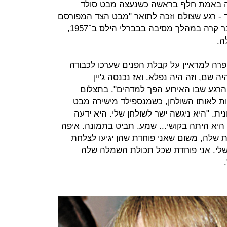
Entert", לחשוף מה באמת חלף בראשה כשנעצה מבט סולד
 - רגע שצולם וזכה לתואר "מבט הצד המפורסם
ביותר בהיסטוריה של הפפראצי". הדבר קרה במהלך מסיבה בבברלי הילס ב־1957,
יפרה למראיין על קבלת הפנים שערכו לכבודה
ה שם, וזה היה נפלא. ואז נכנסה ג'יין
 הרגע שבו האירוע הפך למדהים". בתצלום
ת לאותו השולחן, כשמנספילד מישירה מבט
ת. "היא ניגשה ישר לשולחן שלי. היא ידעה
היא היתה בקושי... שמע. תביט בתמונה. איפה
ת שלה, משום שאני פוחדת שהן יגיעו לצלחת
לי. אני פוחדת שכל תכולת השמלה שלה