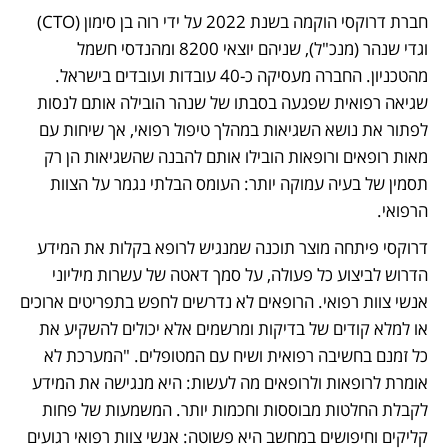
חברת דרוקסי הוקמה בשנת 2022 על ידי רוה בן סימון (CTO) 
וגדי שנהר (מנכ"ל), שניהם יוצאי 8200 ומהנדסי חשמל 
מהטכניון. החברה מעסיקה כ-40 עובדות ועובדים בישראל. 
שגיאה רפואית שפגעה בסבתו של שנהר הובילה אותם לנסות 
לפתור את נושא השגיאות במהלך טיפול רפואי, אך שיחות עם 
מאות רופאים ורופאות הובילו אותם להבנה שהשגיאות הן רק 
תסמין של בעיה עמוקה יותר: העומס הבלתי נגמר על הצוות 
הרפואי.
דרוקסי פיתחה מוצר תוכנה שמנגיש לרופא בקלות את המידע 
הדרוש לביצוע כל פעולה, על סמך דאטה של עשרות מיליוני 
אנשי צוות רפואי. הרופאים לא נדרשים לחפש בתפריטים ארוכים 
או למלא קודים של בדיקות ומרשמים אלא יכולים להשקיע את 
כל זמנם בחשיבה רפואית ושיח עם המטופלים. "המערכת לא 
אומרת לרופאות ולרופאים מה לעשות: היא מנגישה את המידע 
לקבלת החלטות מבוססות וחכמות יותר. המשמעות של פחות 
קליקים וחיפושים במחשב היא פשוטה: אנשי צוות רפואי רגועים 