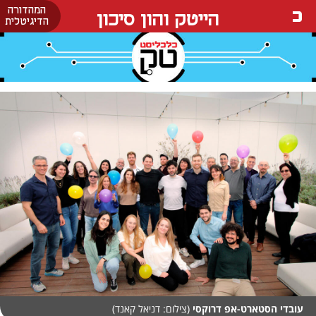
המהדורה
הייטק והון סיכון
הדיגיטלית
עובדי הסטארט-אפ דרוקסי
(צילום: דניאל קאנד)