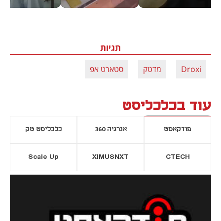
תגיות
Droxi
מדטק
סטארט אפ
עוד בכלכליסט
פודקאסט
אנרגיה 360
כלכליסט טק
Scale Up
XIMUSNXT
CTECH
יסייה חדשה
נפתח בכרטיסייה חדשה