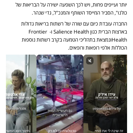
יותר ועייפים פחות, ויש לכך השפעה ישירה על הבריאות של 
כולנו", הסביר המייסד השותף והמנכ"ל, גדי שנהר.  
החברה עובדת כיום עם שורה של רשתות בריאות גדולות 
בארצות הברית כגון Salience Health ו- Frontier 
Healthונמצאת בתהליכי הטמעה בקרב רשתות נוספות 
הכוללות אלפי רופאות ורופאים.
זה שינה לי את החיים: איך עידו איז'ק הופך את הסמארטפון לכלי צילום מקצועי_v
טכנולוגיה זה לא רק בהייטק: גם תעשיית המזון הישראלית מאמצת כלי AI, אוטומציה וניתוח דאטה בזמן אמת
חינוך הוא המש