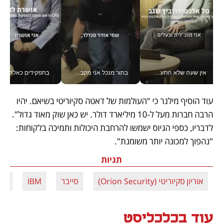
אין שעה שלא התעסקתי במשבר - טל אלכסנדרוביץ’ שגב מנהלת משברים תקשורתיים מכל מקום עם ה- Galaxy Z Fold8 Ultra שלה_v
בתור מנכל אני מקבל מאות החלטות ביום, וה- Galaxy Z Fold8 Ultra עוזר לי לחתוך אותן מהר יותר_v
בתפקידים כאלה אי אפשר לח
עוד הוסיף מילנר כי "העולמות של דאטה סקיוריטי בשיאם. יהיו 
הרבה חברות מעל ל-10 מיליארד דולר. יש כאן שוק מאוד גדול". 
לדבריו, כספי הגיוס ישמשו להרחבת היכולות ותמיכה בלקוחות: 
"נהפוך למכונה יותר משומנת".
תגיות
אוריון סקיוריטי (Orion Security)
סייבר
IBM
גיו
עוד בכלכליסט