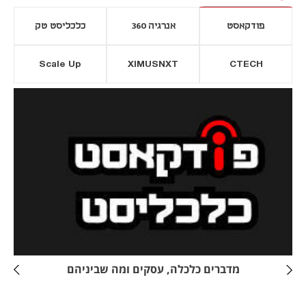
פודקאסט
אנרגיה 360
כלכליסט טק
Scale Up
XIMUSNXT
CTECH
יסייה חדשה
נפתח בכרטיסייה חדשה
מדברים כלכלה, עסקים ומה שביניהם