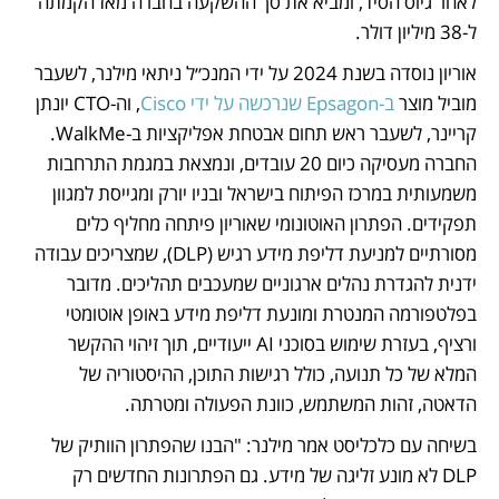
לאחר גיוס הסיד, ומביא את סך ההשקעה בחברה מאז הקמתה 
ל-38 מיליון דולר. 
אוריון נוסדה בשנת 2024 על ידי המנכ״ל ניתאי מילנר, לשעבר 
מוביל מוצר 
ב-Epsagon שנרכשה על ידי Cisco
, וה-CTO יונתן 
קריינר, לשעבר ראש תחום אבטחת אפליקציות ב-WalkMe. 
החברה מעסיקה כיום 20 עובדים, ונמצאת במגמת התרחבות 
משמעותית במרכז הפיתוח בישראל ובניו יורק ומגייסת למגוון 
תפקידים. הפתרון האוטונומי שאוריון פיתחה מחליף כלים 
מסורתיים למניעת דליפת מידע רגיש (DLP), שמצריכים עבודה 
ידנית להגדרת נהלים ארגוניים שמעכבים תהליכים. מדובר 
בפלטפורמה המנטרת ומונעת דליפת מידע באופן אוטומטי 
ורציף, בעזרת שימוש בסוכני AI ייעודיים, תוך זיהוי ההקשר 
המלא של כל תנועה, כולל רגישות התוכן, ההיסטוריה של 
הדאטה, זהות המשתמש, כוונת הפעולה ומטרתה. 
בשיחה עם כלכליסט אמר מילנר: "הבנו שהפתרון הוותיק של 
DLP לא מונע זליגה של מידע. גם הפתרונות החדשים רק 