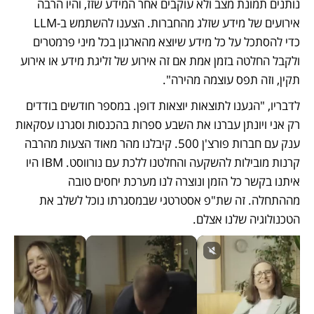
נותנים תמונת מצב ולא עוקבים אחר המידע שזז, והיו הרבה 
אירועים של מידע שזלג מהחברות. הצענו להשתמש ב-LLM  
כדי להסתכל על כל מידע שיוצא מהארגון בכל מיני פרמטרים 
ולקבל החלטה בזמן אמת אם זה אירוע של זליגת מידע או אירוע 
תקין, וזה תפס עוצמה מהירה". 
לדבריו, "הגענו לתוצאות יוצאות דופן. במספר חודשים בודדים 
רק אני ויונתן עברנו את השבע ספרות בהכנסות וסגרנו עסקאות 
ענק עם חברות פורצ'ן 500. קיבלנו מהר מאוד הצעות מהרבה 
קרנות מובילות להשקעה והחלטנו ללכת עם נורווסט. IBM היו 
איתנו בקשר כל הזמן ונוצרה לנו מערכת יחסים טובה 
מההתחלה. זה שת"פ אסטרטגי שבמסגרתו נוכל לשלב את 
הטכנולוגיה שלנו אצלם. 