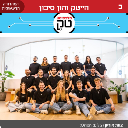
המהדורה
הייטק והון סיכון
הדיגיטלית
צוות אוריון
(צילום: Orion)