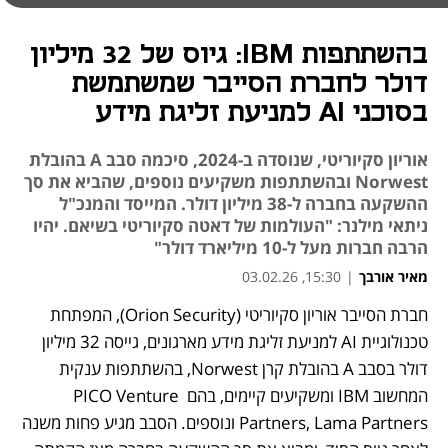
בהשתתפות IBM: גיוס של 32 מיליון
דולר לחברת הסייבר שמשתמשת
בסוכני AI למניעת זליגת מידע
אוריון סקיוריטי, שנוסדה ב-2024, סיכמה סבב A בהובלת
Norwest ובהשתתפות משקיעים נוספים, שהביא את סך
ההשקעה בחברה ל-38 מיליון דולר. המייסד והמנכ"ל
ניתאי מילנר: "העולמות של דאטה סקיוריטי בשיאם. יהיו
הרבה חברות מעל ל-10 מיליארד דולר"
מאיר אורבך
|
15:30, 03.02.26
חברת הסייבר אוריון סקיוריטי (Orion Security), המפתחת 
נפתח בכרטיסייה חדשה
טכנולוגיית AI למניעת זליגת מידע מארגונים, גייסה 32 מיליון 
דולר בסבב A בהובלת קרן Norwest, בהשתתפות ענקית 
המחשוב IBM ומשקיעים קיימים, בהם PICO Venture 
Partners, Lama Partners ונוספים. הסבב מגיע פחות משנה 