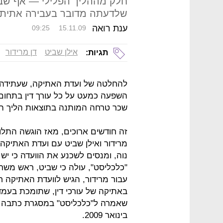
חלק מההליך הפלילי — אף שבע
שלדעתה מדובר בעבירה אתית
ענת רואה
09:25
15.11.09
אילן שביט
דן מרידור
תגיות:
להחלטה של ועדת האתיקה, שעתידה ל
השפעה כמעט על כל עורך דין בתחום ה
שכר טרחה המותנה בתוצאות הליך ה
מרידור ואילן שביט עם ועדת האתיקה 
נוה, ומנסים לשכנע את הוועדה כי יש
"כלכליסט", עולה כי שביט, ראש משר
עבור מרידור, הגיש לוועדת האתיקה ח
באתיקה של עורכי דין, שתומכת בעמד
שאמרה ל"כלכליסט" במסגרת כתבה ב
בינואר 2009.