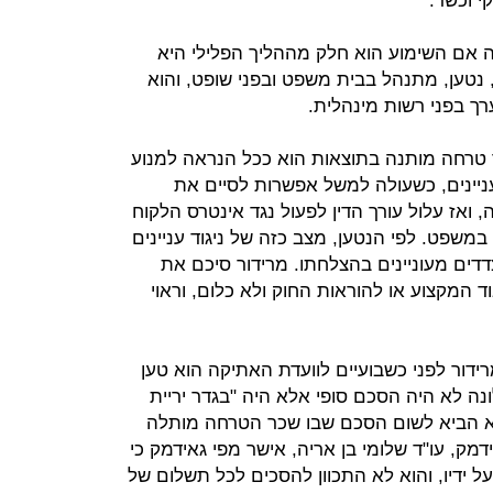
י וכשר.
 אם השימוע הוא חלק מההליך הפלילי היא
 נטען, מתנהל בבית משפט ובפני שופט, והוא
רך בפני רשות מינהלית.
 טרחה מותנה בתוצאות הוא ככל הנראה למנוע
עניינים, כשעולה למשל אפשרות לסיים את
ואז עלול עורך הדין לפעול נגד אינטרס הלקוח
משפט. לפי הנטען, מצב כזה של ניגוד עניינים
דדים מעוניינים בהצלחתו. מרידור סיכם את
וד המקצוע או להוראות החוק ולא כלום, וראוי
דור לפני כשבועיים לוועדת האתיקה הוא טען
ה לא היה הסכם סופי אלא היה "בגדר יריית
א הביא לשום הסכם שבו שכר הטרחה מותלה
ידמק, עו"ד שלומי בן אריה, אישר מפי גאידמק כי
ידיו, והוא לא התכוון להסכים לכל תשלום של