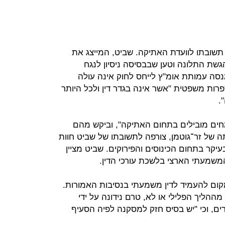
ם שביט את תשובתו לוועדת האתיקה. שביט, המייצג את
שת התלונה וטען שבבסיסה ניסיון לנגח
נסה עמותת אומ"ץ לייחס לחוק אינה עולה
רות משפטית "אשר אינה בגדר דין ולכל היותר
.
חים מובילים בתחום האתיקה", וביקש מהם
תה של זר־גוטמן, צורפה לתשובתו של שביט חוות
יקר בתחום הכינוסים והפירוקים. שביט מציין
המשמעתי הארצי בלשכת עורכי הדין.
מקום להעמיד לדין משמעתי בנסיבות האמורות.
הליך הפלילי או לא, טרם נידונה על ידי
ים, וכי "יש בסיס חזק למסקנה לפיה הסעיף