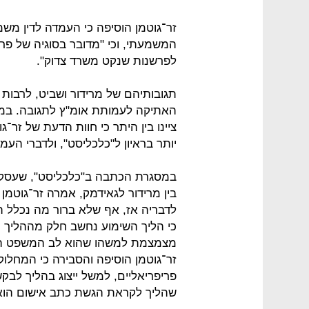
זר־גוטמן הוסיפה כי העמדה לדין מ
המשמעתי, וכי "מדובר בסוגיה של פר
לפרשנות שנקט משרד צדוק".
תגובותיהם של מרידור ושביט, לרבות ח
ציינו בין היתר כי חוות הדעת של זר
יותר בראיון ל"כלכליסט", ולדברי העמ
במסגרת הכתבה ב"כלכליסט", שעס
בין מרידור לגאידמק, אמרה זר־גוטמן
לדבריה אז, אף שלא ברור מה נכלל ת
כי הליך השימוע נחשב חלק מההליך הפ
מצמצמת למשהו שהוא לב המשפט הפל
זר־גוטמן הוסיפה והסבירה כי המחלו
פריפריאליים, למשל ייצוג בהליך לב
שהליך לקראת הגשת כתב אישום הוא 