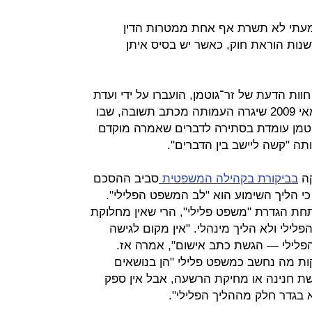
שמעתי לא תשרת אף אחת ממטרות הדין
שנות הוראת חוק, כאשר יש בסיס איתן
וות הדעת של זר־גוטמן, הועברו על ידי ועדת
האתיקה לעמותת אומ"ץ לתגובה. במאי 2009 שיגרה העמותה מכתב תשובה, שבו
־גוטמן עומדת בסתירה לדברים שאמרה מוקדם
ותה "קשה ליישב בין הדברים".
קה
בביקורת בקהילה המשפטית
סביב ההסכם
 כי הליך השימוע הוא "לב המשפט הפלילי".
חת הגדרת "משפט פלילי", הרי שאין מחלוקת
לילי ולא הליך מינהלי. "אין מקום לגישה
ילי — הגשת כתב אישום", אמרה אז.
קות מה נחשב כמשפט פלילי "הן בנושאים
קשת חנינה או מחיקת הרשעה, אבל אין ספק
בגדר חלק מההליך הפלילי".