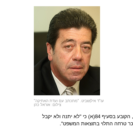
עו"ד אילןשביט. "מתכתב עם ועדת האתיקה"
צילום: אוראל כהן
מנוגד לכאורה לחוק לשכת עורכי הדין, הקובע בסעיף 84(א) כי "לא יתנה ולא יקבל
שכר טרחה התלוי בתוצאות המשפט".