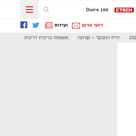
Dun's 100
דואר אדום
ועידות
דו"ח המבקר - קורונה
משפחה בריבית דריבית
תקשורת