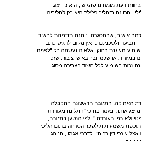
וות דעת מומחים שהגישו, היא כי ייצוג
, והכוונה ב"הליך פלילי" היא רק להליכים
כתב אישום, שבמסגרתו ניתנת הזדמנות לחשוד
י התביעה ולשכנעם כי אין מקום להגיש כתב
 לא היתה זכות שימוע מעוגנת בחוק, אלא זו נעשתה רק "לפנים
 במיוחד, או שכמדובר באישי ציבור, שזכו
מיד לשימוע. בשנת 2000 עוגנה זכות השימוע לכל חשוד בעבירה מסוג
ועדת האתיקה. התגובה הראשונה התקבלה
מייצג אותו, ונאמר בה כי "התלונה מעוררת
טי ולא בפן העובדתי". לפי הנטען בתגובה,
ת תוספת משמעותית לשכר הטרחה בתום הליכי
אצל עורכי דין רבים". לדברי אגמון, הנוהג