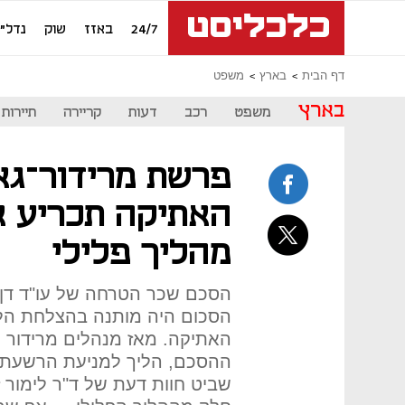
24/7
באזז
שוק
נדל"ן
דף הבית
בארץ
משפט
בארץ
משפט
רכב
דעות
קריירה
תיירות
פרשת מרידור־גא
האתיקה תכריע א
מהליך פלילי
הסכם שכר הטרחה של עו"ד דן 
הסכום היה מותנה בהצלחת הליך
האתיקה. מאז מנהלים מרידור וע
ההסכם, הליך למניעת הרשעתם
שביט חוות דעת של ד"ר לימור ז