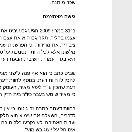
שכר מותנה.
גישה מצמצמת
ב־31 במרץ 2009 הגיש ג
עצמו בהליך, תקף גם הוא את עצם הג
ציבורית את מרידור, וכי הפרשנות שמ
מלשונו אלא לכל היותר נסמכת על ספ
היא בגדר עמדה, חשיבה, הבעת דעה"
שביט כתב כי הוא אף פנה ל"שני מומ
להכין לו חוות דעת. בנוסף לחוות דע
דעת שהכין עו"ד ליפא מאיר, העוסק בע
כי מאיר שימש בעבר כיו"ר בית הדין 
בחוות דעתה כתבה זר־גוטמן כי אין 
לדבריה, השאלה אם שימוע הוא חלק מה
ועדות האתיקה ולא נקבעו כללים ברור
אינו חל על ייצוג בשימוע".