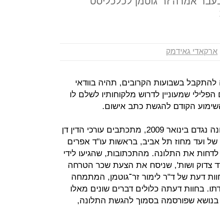
בר אמרה זר־גוטמן לכלכליסט
ארקאדי גאידמק
התקבל בשבועות הקרובים, תהיה בוודאי
פלילי שמעוניין לדרוש מלקוחותיו לשלם לו
שימוע הקודם להגשת כתב אישום.
זה חודשים ארוכים, מאז הוגשה התלונה נגדם בינואר 2009, מתכתבים עורכי הדין דן
של ועד מחוז תל אביב, בראשות עו"ד אפרים
 לדחות את התלונה. מהתכתובות, שהגיעו לידי
ד צדוק ושות', שניסח את הצעת שכר הטרחה
וות דעת של ד"ר לימור זר־גוטמן, המתמחה
תו. בחוות דעתה כלולים דברים שונים מאלו
נושא שפורסמה בסמוך להגשת התלונה,