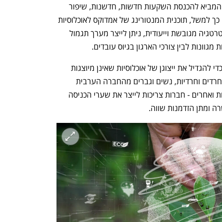
לסיבה זו, אנו מבינים שיש גם ערך עסקי, המביא להכנסת השקעות חדשות, חדשנות, שיפור 
התדמית, יתרון בגיוס ושימור עובדים ועוד. כך למשל, תוכנית המנטורינג של אמדוקס לאוכלוסיות 
מגוונות מלמדת כיצד באמצעות בניית אסטרטגיה מגובשת וייעודית, ניתן לייצר מערך תגמול 
מגוונות לבין צורכי הארגון בגיוס עובדים.
בבסיס תוכנית המנטורינג קיימת הבנה שכדי להגדיל את ייצוגן של אוכלוסיות שאינן מיוצגות 
היום באופן הולם בתעשיית ההייטק - כמו חרדים וחרדיות, נשים וגברים מהחברה הערבית 
ומהקהילה האתיופית, אנשים עם מוגבלויות ואחרים - חברות צריכות לייצר את שערי הכניסה 
ה ומתן הזדמנות שווה. 