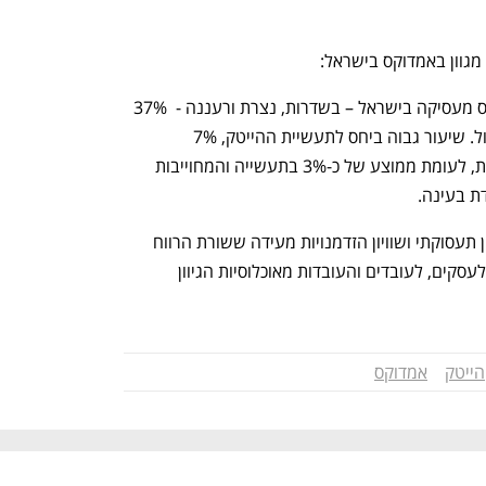
מגוון באמדוקס בישראל: 
נשים מהוות כמחצית מהעובדים שאמדוקס מעסיקה בישראל – בשדרות, נצרת ורעננה -  37% 
בתפקידים טכנולוגיים ו-35% בתפקיד ניהול. שיעור גבוה ביחס לתעשיית ההייטק, 7% 
מהעובדים שלנו מגיעים מהחברה הערבית, לעומת ממוצע של כ-3% בתעשייה והמחוייבות 
ת בעינה.
העשייה הנרחבת של אמדוקס בקידום גיוון תעסוקתי ושוויון הזדמנויות מעידה ששורת הרווח 
יכולה להיות לא רק כפולה אלא משולשת: לעסקים, לעובדים והעובדות מאוכלוסיות הגיוון 
הייטק
אמדוקס