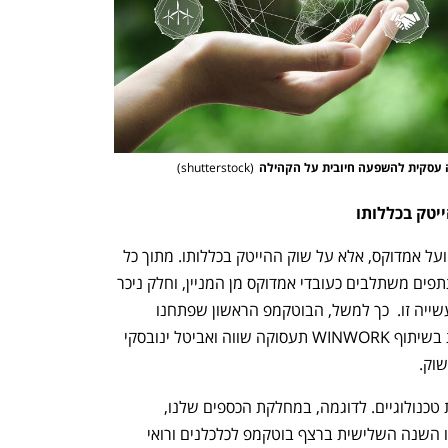
)
shutterstock
(
יטק בכללותו
לתוכניות אימפקט לא רק על המשתתפים ועל אמדוקס, אלא על שוק ההייטק בכללותו. מתוך כל 
מחזור של התוכנית, יותר מ-50% מהמשתתפים משתלבים כעובדי אמדוקס מן המניין, וחלק ניכר 
מהיתר משתלב בעבודה במקום אחר בתעשייה זו.  כך למשל, הבוטקמפ הראשון שפתחנו 
למתכנתים ומתכנתות צעירים עם מוגבלת בשיתוף WINWORK תעסוקה שווה ואביטל ינובסקי 
התכניות הללו אינן מוגבלות רק למקצועות טכנולוגיים. לדוגמה, במחלקת הכספים שלנו, 
בשיתוף עם עמותת "קו משווה", מובילה זו השנה השלישית ברצף בוטקמפ לכלכלנים ורואי 