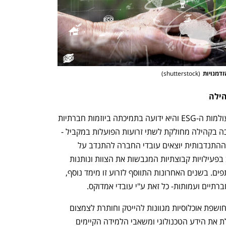
נפתח בכרטיסייה חדשה
נפתח בכרטיסייה חדשה
זדמנויות
(
shutterstock
)
הילה
h – the gateway to Tech
You're NXT
לאמדוקס ניסיון ארוך שנים של פעילות בעולמות ה-ESG והיא ידועה בתמיכתה ביוזמות חברתיות 
שונות ומגוונות. הפעילות באמדוקס לתמיכה בקהילה מחולקת לשתי זרועות הפועלות במקביל - 
הארגונית וההתנדבותית. במסגרת הזרוע ההתנדבותית יוצאים עובדי החברה להתנדב על 
חשבון זמן עבודה בעמותות השונות, לרוב בפעילויות קבוצתיות המגבשות את הצוות ונותנות 
תחושת סיפוק, גאווה ושייכות לכל המשתתפים. בשנים האחרונות התווסף לזרוע זו מימד נוסף, 
ברתיים ועמותות- כל זאת ע"י עובדי אמדוקס.
הזרוע השנייה, הרלוונטית יותר לענייננו, חושפת אוכלוסיות מגוונות להייטק וחותרת לצמצום 
פערים דיגיטליים. הפעילות בזרוע זו מנצלת את הידע הטכנולוגי ומשאבי הלמידה הקיימים 