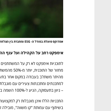
אמדוקס פועלת במודל ה- ESG ומחברת בין הצלחה עסקית להשפעה חיובית על הקהילה
אימפקט רחב על הקהילה ועל ענף ההי
– גיוון בתעסוקה, הגיע ל-100% השמה בשוק. 