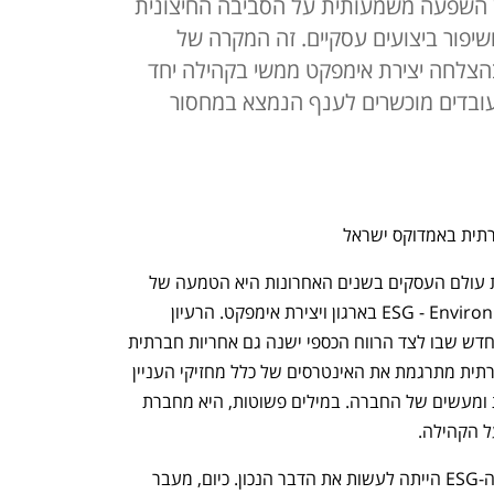
ן השפעה משמעותית על הסביבה החיצונית
ושיפור ביצועים עסקיים. זה המקרה של
צלחה יצירת אימפקט ממשי בקהילה יחד
ל עובדים מוכשרים לענף הנמצא במחסור
רתית באמדוקס ישראל
אחת המגמות החשובות אשר מעצבות את עולם העסקים בשנים האחרונות היא הטמעה של 
מדיניות ESG - Environmental, Social, Governance בארגון ויצירת אימפקט. הרעיון 
מאחורי מגמה זו היא עיצוב רציונל עיסקי חדש שבו לצד הרווח הכספי ישנה גם אחריות חברתית 
וסביבתית. בפריזמה העסקית, אחריות חברתית מתרגמת את האינטרסים של כלל מחזיקי העניין 
(לא רק בעלי מניות) לכדי מדיניות, פעילות ומעשים של החברה. במילים פשוטות, היא מחברת 
 הקהילה.
מאז ומתמיד, המוטיבציה לאימוץ מדיניות ה-ESG הייתה לעשות את הדבר הנכון. כיום, מעבר 