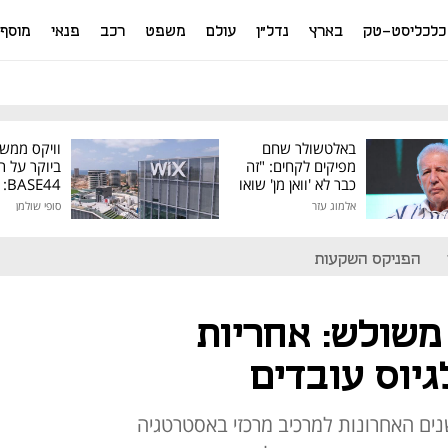
כלכליסט-טק
בארץ
נדל"ן
עולם
משפט
רכב
פנאי
מוסף
באלטשולר שחם
וויקס ממש
מפיקים לקחים: "זה
ביוקר על ר
כבר לא 'וואן מן' שואו
44
של גילעד"
אלמוג עזר
סופי שולמן
מיליון דולר
הפניקס השקעות
משולש: אחריות
יוס עובדים
ים האחרונות למרכיב מרכזי באסטרטגיה