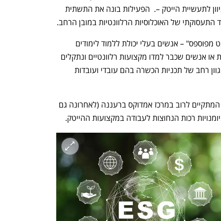
בחברה לחשיפה והכשרה של אוכלוסיות גיוון לתעשיית הייטק –.  הפעילות בונה את התשתית 
 התעסוקתי של האוכלוסיות הרלוונטיות במובן הרחב. 
במסגרת זו, אנו מחפשים אקטיבית "טאלנט מפוספס" – אנשים בעלי יכולת ללמוד לימודים 
טכנולוגיים שאין להם הזדמנות לעשות זאת או אנשים שכבר למדו מקצועות רלוונטיים ונתקלים 
בחסמי כניסה לשוק העבודה – ומציעים מגוון רחב של תכניות הכשרה בהם עובדי ועובדות 
בתכניות אלה -  בוטקמפ של 3-4 חודשים המתקיים לרוב במרכז אמדוקס ברעננה (לאחרונה גם 
יומנויות רכות הנחוצות לעבודה במקצועות ההייטק. 