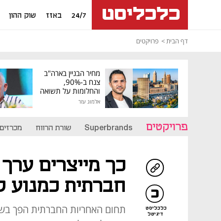
24/7
באזז
שוק ההון
דף הבית
פרויקטים
מחיר הבניין בארה"ב
צנח ב-90%,
והחלומות על תשואה
גבוהה התנפצו
אלמוג עזר
פרויקטים
Superbrands
שורת הרווח
מכרזים
כך מייצרים ערך 
חברתית כמנוע לג
תחום האחריות החברתית הפך בשנ
כלכליסט
דיגיטל