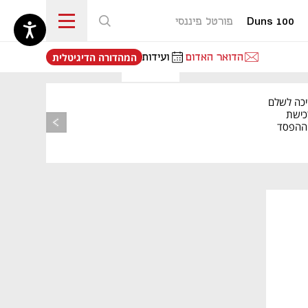
Duns 100
פורטל פיננסי
נפתח בכרטיסייה חדשה
הדואר האדום
ועידות
המהדורה הדיגיטלית
יכה לשלם
כישת
BASE: ההפסד
הרבעוני זינק ל-76