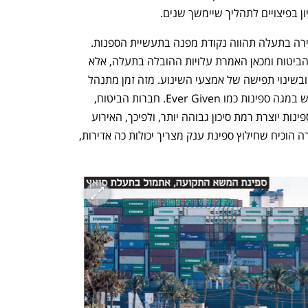
ון בפיצויים לתהליך שיימשך שנים.
אין להוציא מכלל אפשרות שהתקרית הנדירה בתעלה תהווה נקודת מפנה בתעשיית הספנות. 
מדובר לא רק בעלייה אפשרית של מחירי הביטוח ומכאן האמרת עלויות ההובלה בתעלה, אלא 
גם בהגברת הניסיונות למצוא לה חלופות ובשינוי תפישה של אמצעי השינוע. מזה זמן מתנהל 
בתעשייה ויכוח נוקב לגבי הצורך להשתמש במגה ספינות כמו Ever Given. חברות הביטוח, 
שחזו את הנולד, כבר הזהירו שהרחבת הספינות יוצרת רמת סיכון גבוהה יותר, ולפיכך, האירוע 
הזה הוא התממשות תרחיש בלהות. המקרה הוכיח שחילוץ ספינת ענק מצריך יכולות כה אדירות, 