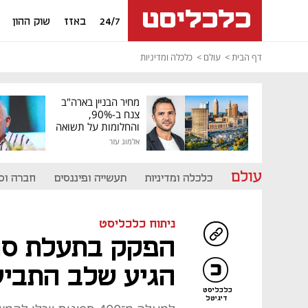
24/7
באזז
שוק ההון
דף הבית
עולם
כלכלה ומדיניות
מחיר הבניין בארה"ב
צנח ב-90%,
והחלומות על תשואה
גבוהה התנפצו
אלמוג עזר
עולם
כלכלה ומדיניות
תעשייה ופיננסים
חברה וס
ניתוח כלכליסט
הפקק בתעלת סוא
הגיע שלב התביע
כלכליסט
דיגיטל