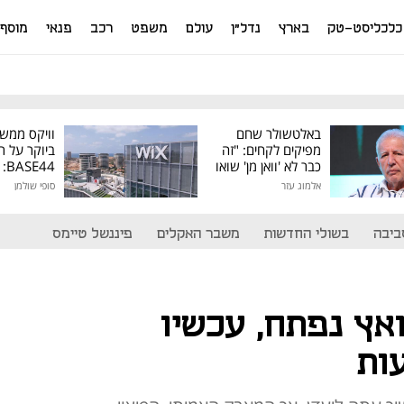
כלכליסט-טק
בארץ
נדל"ן
עולם
משפט
רכב
פנאי
מוסף
באלטשולר שחם
וויקס ממש
מפיקים לקחים: "זה
ביוקר על ר
כבר לא 'וואן מן' שואו
44
של גילעד"
אלמוג עזר
סופי שולמן
מיליון דולר
ביבה
בשולי החדשות
משבר האקלים
פיננשל טיימס
ץ נפתח, עכשיו
ות