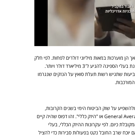
בשלב זה קשה לאמוד את שווי התביעות, אך הן מוערכות במאות מיליוני דולרים לפחות. לפי חלק 
מההערכות, עלולות תביעות הנזיקין מבחינת בעלי הספינה להגיע ל־3 מיליארד דולר ויותר. 
בתחשיב הכולל יש לקחת בחשבון את התביעות שתגיש רשות תעלת סואץ על הנזקים שנגרמו 
המורכבות.
פרשיית הספינה יכולה להסתבך עוד יותר ולהשפיע על שוק הביטוח הימי בשנים הקרובות, 
במידה ויוכרז מצב של אבריה כללית ((General Average או "היזק כללי". זהו דפוס שהיה קיים 
בעולם הספנות עוד לפני שיטת הביטוח המקובלת כיום. לפי עקרונות ההיזק הכללי, בעלי 
המטענים יצטרכו לשפות את מי שניזוק, אם יוכח שרב החובל נקט בפעולות סבירות כדי להציל 