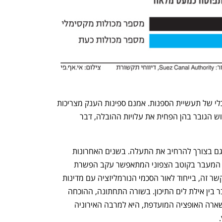
ענף במתח גבוה
מדברים כלכלה, עסקים ומה שב
לעומת חברות הביטוח ניצב השיקול הכלכלי של תעשיית הספנות. אמנם ספינות הענק מצריכות 
תשתית נרחבת יותר בנמלים, אולם השימוש הגובר בהן הפחית את עלויות ההובלה, דבר 
משבר בסדר גודל כזה מעורר דיון מחודש גם בצורך להרחיב את התעלה. בשנים האחרונות 
הוצעו חלופות, כולל דרך המשי הסינית או המעבר בקוטב הצפוני המתאפשר עקב הפשרת 
קרחונים. גם שמה של ישראל שורבב בהקשר זה, בייחוד לאור הסכמי הנורמליזציה עם מדינות 
המפרץ וזאת באמצעות נתיב יבשתי שיחבר בין אילת לים התיכון. בשורה התחתונה, ההוכחה 
הטובה ביותר לכך שתעלת סואץ היתה ונשארה האופציה המועדפת, היא למרבה האירוניה 