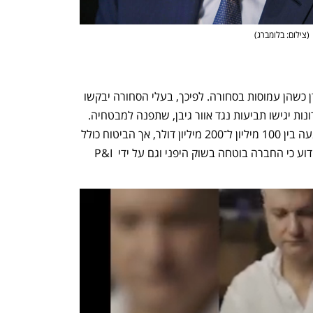
(
צילום: בלומברג
)
למעלה מ־400 ספינות נחסמו בדרכן ליעדן כשהן עמוסות בסחורה. לפיכך, בעלי הסחורה יבקשו 
פיצוי מחברות הביטוח שלהם, ואילו האחרונות יגישו תביעות נגד אוור גיבן, שתפנה למבטחיה. 
עלות הביטוח של ספינה בסדר גודל כזה נעה בין 100 מיליון ל־200 מיליון דולר, אך הביטוח כולל 
בדרך כלל נזקים לגוף הספינה ומרכיביה. ידוע כי החברה בוטחה בשוק היפני וגם על ידי P&I 