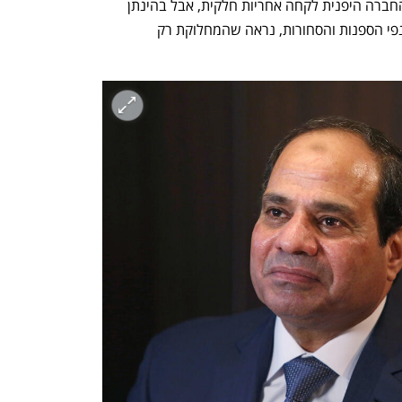
על הבעלים את עלויות החילוץ והנזקים. החברה היפנית לקחה אחריות חלקית, אבל בהינתן 
ההיקף האדיר של התביעות הצפויות, מענפי הספנות והסחורות, נראה שהמחלוקת רק 