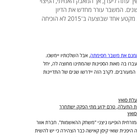
כלו להמשיך עתה ליעדן, אך המאבק האמיתי, הפיצוי
שנים. המשבר עורר מחדש את הדיון
בחלופות אפשריות אחרי שהרחבת מקטע אחד שבוצעה ב־2015 לא הוכיחה
אמנם את משבר חסימתה
, אבל השלכותיו יימשכו. 
לאחר שהתעלה תשוב ותיפתח לתנועה ויעברו בה מאות הספינות שהמתינו מחוצה לה, יחל 
המאבק האמיתי — הפיצוי הכספי לצדדים המעורבים. לקרב הזה יידרשו שנים של התדיינות 
לת סואץ
ת התעלה, טרם ידוע מתי הפקק ישתחרר
סואץ
עוד כשחרטום הספינה היה תקוע בגדה המזרחית הופיעו ניצני "משחק ההאשמות". חברת אוור 
גרין מטייוואן שחכרה את הספינה מהחברה היפנית שואי קיסן קאישה כבר הצהירה כי יש להשית 