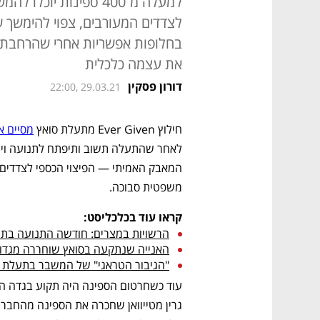
למעלה מ־400 ספינות יו
לצדדים המעורבים, צפוי להימשך 
את עצמה כלכלית
דורון פסקין
22:00, 29.03.21
חילוץ Ever Given מתעלת סואץ 
מסיים 
משפטית סבוכה.
קראו עוד בכלכליסט:
הרשויות במצרים: חודשה התנועה בתע
האנייה שנתקעה בסואץ שוחררה מגדו
"הגיבור הטראגי" של המשבר בתעלת 