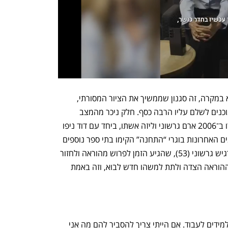
היום כמעט בכל גלריה יש ייצוג לז׳אנר ולא במקרה, זה סגנון שממשיך את הציור המסורתי, 
בדייקנות רבה, נאמן למציאות, ואספנים מוכנים לשלם עליו הרבה כסף. חלק ניכר מהמצב 
החדש קשור לבית הספר ״התחנה״ שייסדו ב־2006 ארם גרשוני וליזה אשתו, ביחד עם דוד ניפו 
(גם הוא בוגר הרשברג) ואולף קונמן. בשנים האחרונות בוגרי “התחנה” הקימו בתי ספר נוספים 
והמשיכו את דרכו. ועכשיו, אחרי כל זה, מרגיש גרשוני (53), שהגיע הזמן לפרוש מהוראה ולחזור 
רק לצייר: “הרגשתי שאני צריך להזיז את ההוראה הצדה ולתת למשהו חדש לבוא, וזה באמת 
“אני עובד אחרת ממה שתמיד הטפתי לתלמידים לעבוד. אם הייתי צריך להסביר להם מה אני 