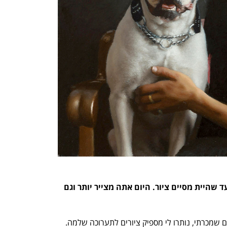
h – the gateway to Tech
You're NXT
פעם היה צריך לחכות חצי שנה־שנה עד שהיית מסיים ציור. היום אתה מצייר יותר וגם 
“לא בהכרח. הגעתי למצב שבנוסף לציורים שמכרתי, נותרו לי מספיק ציורים לתערוכה שלמה. 