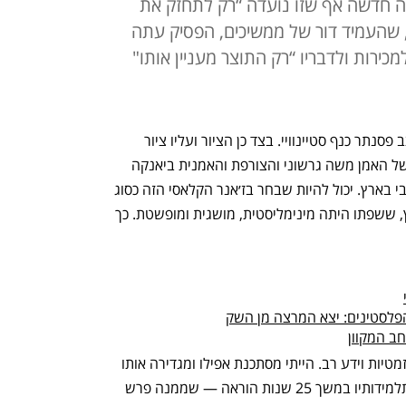
כה חדשה אף שזו נועדה “רק לתחזק את
, שהעמיד דור של ממשיכים, הפסיק עתה
כירות ולדבריו “רק התוצר מעניין אותו"
במרכז הסטודיו של הצייר ארם גרשוני ניצב פסנתר כנף סטיינוויי. בצד כן הציור ועליו ציור 
בעבודה של חצי כיכר לחם. גרשוני, בנם של האמן משה גרשוני והצורפת והאמנית ביאנקה 
אשל גרשוני, הוא מחלוצי הציור הפיגורטיבי בארץ. יכול להיות שבחר בז׳אנר הקלאסי הזה כסוג 
של מרד באביו, מהאמנים החשובים בארץ, ששפתו היתה מינימליסטית, מושגית ומופשטת. כך 
פלסטינים: יצא המרצה מן השק
ב המקוון
יש בגרשוני שקט פנימי מעורר קנאה, כריזמטיות וידע רב. הייתי מסתכנת אפילו ומגדירה אותו 
כמאסטר, כגורו, ולא רק אני. גם תלמידיו ותלמידותיו במשך 25 שנות הוראה — שממנה פרש 