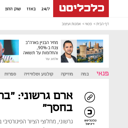
24/7
באזז
שוק ההון
דף הבית
פנאי
אמנות ועיצוב
מחיר הבניין בארה"ב
צנח ב-90%,
והחלומות על תשואה
גבוהה התנפצו
אלמוג עזר
פנאי
במה
מוזיקה
קולנוע וטלוויזיה
ספרות
ארם גרשוני: "בת
בחסך"
גרשוני, מחלוצי הציור הפיגורטיבי
כלכליסט
דיגיטל