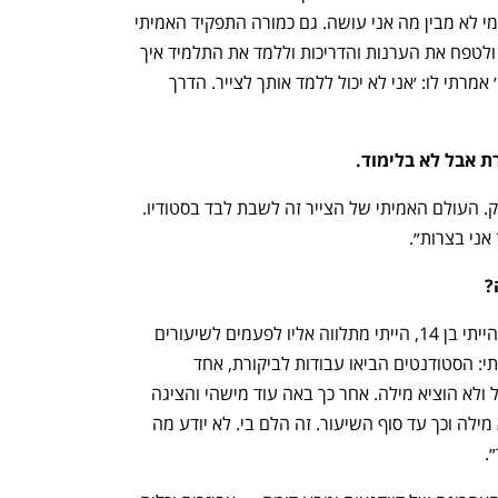
עושה עכשיו, היה לי מאוד קשה. אני בעצמי לא מבין מה אני עושה. גם כמורה התפקיד האמיתי 
שלי לא היה להרצות ולהסביר אלא לשפר ולטפח את הערנות והדריכות וללמד את התלמיד איך 
לאמן את עצמו. כל תלמיד שנכנס ל׳תחנה׳ אמרתי לו: ׳אני לא יכול ללמד אותך לצייר. הדרך 
ת אבל לא בלימוד.
“כן. וגם בחשיבות של המסגרת אני מפקפק. העולם האמיתי של הצייר זה לשבת לבד בסטודיו. 
אני בצרות״.
?
“אבא שלי היה מסכים עם זה לחלוטין. כשהייתי בן 14, הייתי מתלווה אליו לפעמים לשיעורים 
שלו במדרשה ושיעור אחד ממש נשאר איתי: הסטודנטים הביאו עבודות לביקורת, אחד 
התלמידים פרש את העבודות ואבא הסתכל ולא הוציא מילה. אחר כך באה עוד מישהי והציגה 
את העבודות שלה. הוא הסתכל ולא הוציא מילה וכך עד סוף השיעור. זה הלם בי. לא יודע מה 
.