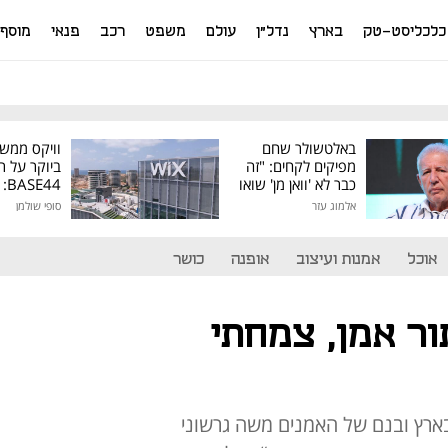
כלכליסט-טק
בארץ
נדל"ן
עולם
משפט
רכב
פנאי
מוסף
באלטשולר שחם
וויקס ממש
מפיקים לקחים: "זה
ביוקר על ר
כבר לא 'וואן מן' שואו
44
של גילעד"
אלמוג עזר
סופי שולמן
מיליון דולר
אוכל
אמנות ועיצוב
אופנה
כושר
ור אמן, צמחתי
 בארץ ובנם של האמנים משה גרשוני