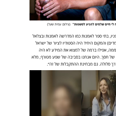
ח לי חיים שלמים להגיע לפשטות" 
(
צילום: עמית שעל
)
 ציירים פיגורטיביים כמעט שלא היו פה לפניו, בתי ספר לאמנות כמו המדרשה לאמנות ובצלאל 
לא לימדו ציור פיגורטיבי (וגם היום לא מלמדים) והמקום היחיד היה הסטודיו לציור של ישראל 
הרשברג בירושלים, שם למד. ״זו היתה שממה, אפילו ברמה של למצוא את המידע לא היה 
כלום. כצייר הנפש שלי התפתחה בסביבה של חסך. היום אנחנו בסביבה של שפע מטורף, מלא 
דרך סלולה. גם מבחינת ההתקבלות של זה״.