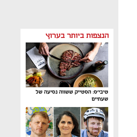
הנצפות ביותר בערוץ
טיבי'ס: הסטייק ששווה נסיעה של
שעתיים