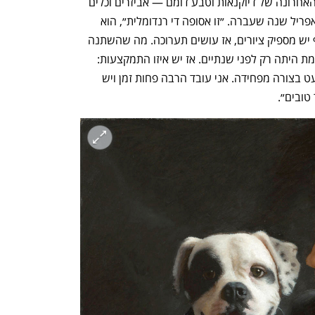
התערוכה ״מנחה״ כוללת ציורים מהשנה האחרונה של דיוקנאות וטבע דומם — אביזרים וכלים 
שהיו בביתה של אמו ביאנקה שנפטרה באפריל שנה שעברה. ״זו אסופה די רנדומלית״, הוא 
אומר. ״אני עושה עוד ציור ועוד ציור ובסוף יש מספיק ציורים, אז עושים תערוכה. מה שהשתנה 
זה המרווח בין התערוכות: התערוכה הקודמת היתה רק לפני שנתיים. אז יש איזו התמקצעות: 
הדברים פשוט נעשו יעילים עם הזמן, כמעט בצורה מפחידה. אני עובד הרבה פחות זמן ויש 
טובים״.
נפתח בכרטיסייה חדשה
נפתח בכרטיסייה חדשה