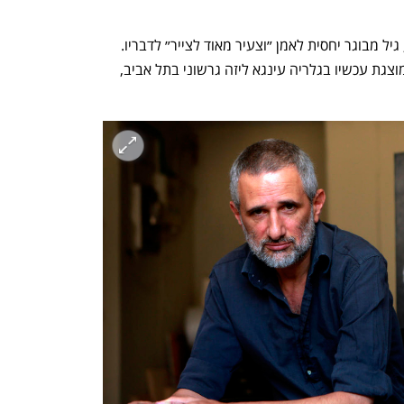
את התערוכה ראשונה שלו הציג בגיל 36, גיל מבוגר יחסית לאמן ״וצעיר מאוד לצייר״ לדבריו. 
תערוכה חדשה של 23 מציוריו, “מִנְחָה”, מוצגת עכשיו בגלריה עינגא ליזה גרשוני בתל אביב, 